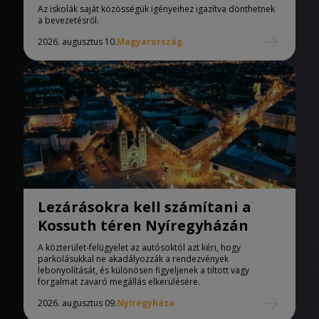
iskolák
Az iskolák saját közösségük igényeihez igazítva dönthetnek
a bevezetésről.
2026. augusztus 10.
Magyarország
Lezárásokra kell számítani a
Kossuth téren Nyíregyházán
A közterület-felügyelet az autósoktól azt kéri, hogy
parkolásukkal ne akadályozzák a rendezvények
lebonyolítását, és különösen figyeljenek a tiltott vagy
forgalmat zavaró megállás elkerülésére.
2026. augusztus 09.
Nyíregyháza