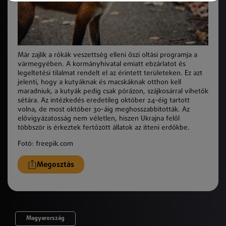
Már zajlik a rókák veszettség elleni őszi oltási programja a
vármegyében. A kormányhivatal emiatt ebzárlatot és
legeltetési tilalmat rendelt el az érintett területeken. Ez azt
jelenti, hogy a kutyáknak és macskáknak otthon kell
maradniuk, a kutyák pedig csak pórázon, szájkosárral vihetők
sétára. Az intézkedés eredetileg október 24-éig tartott
volna, de most október 30-áig meghosszabbították. Az
elővigyázatosság nem véletlen, hiszen Ukrajna felől
többször is érkeztek fertőzött állatok az itteni erdőkbe.
Fotó: freepik.com
Megosztás
Magyarország