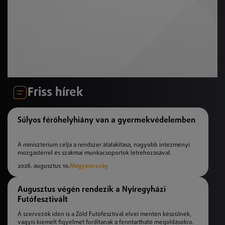
Friss hírek
Súlyos férőhelyhiány van a gyermekvédelemben
A minisztérium célja a rendszer átalakítása, nagyobb intézményi
mozgástérrel és szakmai munkacsoportok létrehozásával.
2026. augusztus 10.
Magyarország
Augusztus végén rendezik a Nyíregyházi
Futófesztivált
A szervezők idén is a Zöld Futófesztivál elvei mentén készülnek,
vagyis kiemelt figyelmet fordítanak a fenntartható megoldásokra.