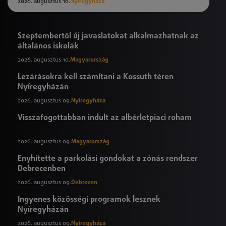
2026. augusztus 10.
Nyíregyháza
Szeptembertől új javaslatokat alkalmazhatnak az
általános iskolák
2026. augusztus 10.
Magyarország
Lezárásokra kell számítani a Kossuth téren
Nyíregyházán
2026. augusztus 09.
Nyíregyháza
Visszafogottabban indult az albérletpiaci roham
2026. augusztus 09.
Magyarország
Enyhítette a parkolási gondokat a zónás rendszer
Debrecenben
2026. augusztus 09.
Debrecen
Ingyenes közösségi programok lesznek
Nyíregyházán
2026. augusztus 09.
Nyíregyháza