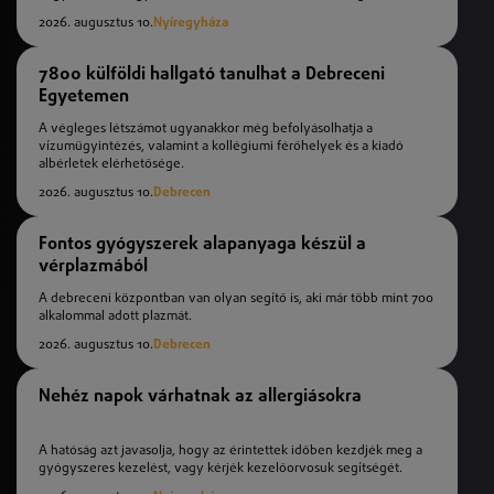
2026. augusztus 10.
Nyíregyháza
7800 külföldi hallgató tanulhat a Debreceni
Egyetemen
A végleges létszámot ugyanakkor még befolyásolhatja a
vízumügyintézés, valamint a kollégiumi férőhelyek és a kiadó
albérletek elérhetősége.
2026. augusztus 10.
Debrecen
Fontos gyógyszerek alapanyaga készül a
vérplazmából
A debreceni központban van olyan segítő is, aki már több mint 700
alkalommal adott plazmát.
2026. augusztus 10.
Debrecen
Nehéz napok várhatnak az allergiásokra
A hatóság azt javasolja, hogy az érintettek időben kezdjék meg a
gyógyszeres kezelést, vagy kérjék kezelőorvosuk segítségét.