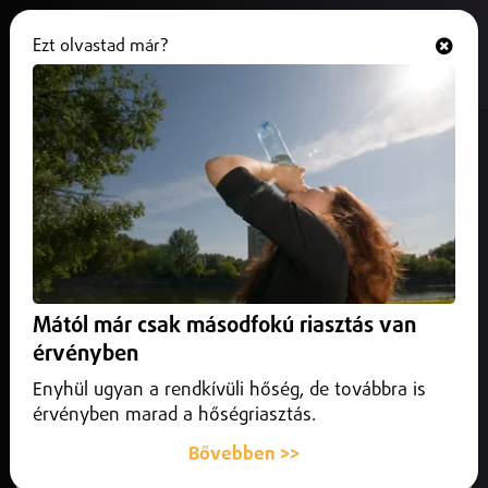
Ezt olvastad már?
Hallgasd és nézd
ONLINE
Meghosszabbították az ebzárlatot
a vármegyében
2025. október 10.
Szabolcs-Szatmár-Bereg vármegye
Zajlik a rókák veszettség elleni immunizálása.
Mától már csak másodfokú riasztás van
érvényben
Enyhül ugyan a rendkívüli hőség, de továbbra is
érvényben marad a hőségriasztás.
Bővebben >>