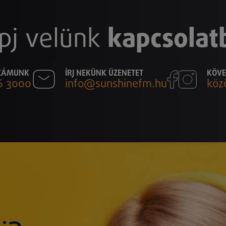
pj velünk
kapcsolat
SZÁMUNK
ÍRJ NEKÜNK ÜZENETET
KÖVE
6 3000
info@sunshinefm.hu
köz