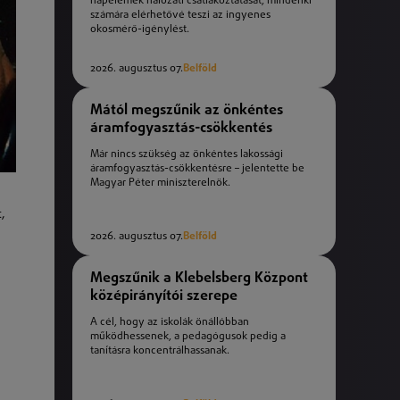
napelemek hálózati csatlakoztatását, mindenki
számára elérhetővé teszi az ingyenes
okosmérő-igénylést.
2026. augusztus 07.
Belföld
Mától megszűnik az önkéntes
áramfogyasztás-csökkentés
Már nincs szükség az önkéntes lakossági
áramfogyasztás-csökkentésre – jelentette be
Magyar Péter miniszterelnök.
,
2026. augusztus 07.
Belföld
Megszűnik a Klebelsberg Központ
középirányítói szerepe
A cél, hogy az iskolák önállóbban
működhessenek, a pedagógusok pedig a
tanításra koncentrálhassanak.