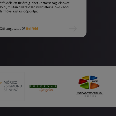
étfő délelőtt tíz óráig lehet köztársasági elnököt
elölni, miután hivatalosan is kitűzték a jövő keddi
llamfőválasztás időpontját.
026. augusztus 07.
Belföld