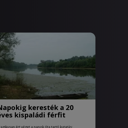
Napokig keresték a 20
éves kispaládi férfit
ragikusan ért véget a napok óta tartó kutatás: