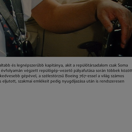
altabb és legnépszerűbb kapitánya, akit a repülőtársadalom csak Soma
ő évfolyamán végzett repülőgép-vezető pályafutása során többek között
gkedvesebb gépével, a szélestörzsű Boeing 767-essel a világ számos
s eljutott, szakmai emlékeit pedig nyugdíjazása után is rendszeresen