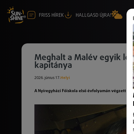
FRISS HÍREK
HALLGASD ÚJRA!
Meghalt a Malév egyik le
kapitánya
2026. június 17.
Helyi
A Nyíregyházi Főiskola első évfolyamán végzett