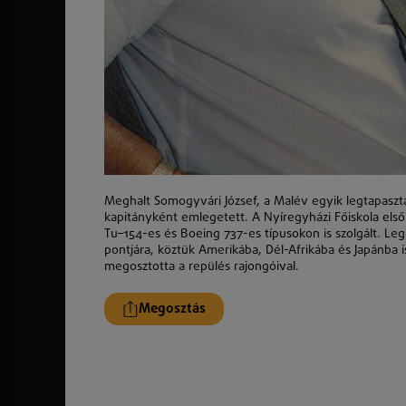
Meghalt Somogyvári József, a Malév egyik legtapaszt
kapitányként emlegetett. A Nyíregyházi Főiskola els
Tu–154-es és Boeing 737-es típusokon is szolgált. Le
pontjára, köztük Amerikába, Dél-Afrikába és Japánba i
megosztotta a repülés rajongóival.
Megosztás