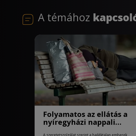
A témához
kapcsol
Folyamatos az ellátás a
nyíregyházi nappali
melegedőben
A szeretetszolgálat szerint a hajléktalan emberek