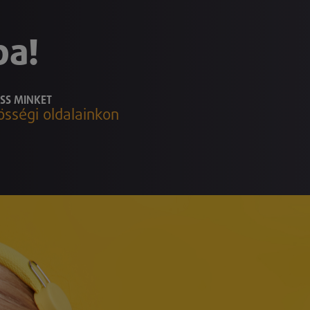
ba!
SS MINKET
össégi oldalainkon