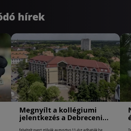
ódó hírek
Megnyílt a kollégiumi
jelentkezés a Debreceni
Egyetemen
felvételt nyert gólyák augusztus 11-éig adhatják be
T