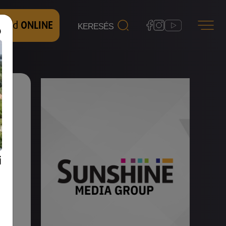
 nézd
ONLINE
i