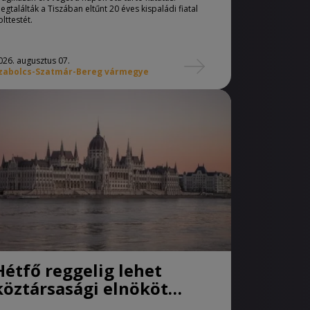
egtalálták a Tiszában eltűnt 20 éves kispaládi fiatal
olttestét.
026. augusztus 07.
zabolcs-Szatmár-Bereg vármegye
Hétfő reggelig lehet
köztársasági elnököt
jelölni