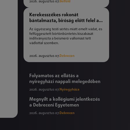
2026. augusztus 07.
Belföld
Kerekesszékes rokonát
bántalmazta, bíróság előtt felel a
férfi
Az ügyészség testi sértés miatt emelt vádat, és
felfüggesztett börtönbüntetés kiszabását
indítványozta a beismerő vallomást tett
vádlottal szemben.
2026. augusztus 07.
Debrecen
Folyamatos az ellátás a
nyíregyházi nappali melegedőben
2026. augusztus 07.
Nyíregyháza
Megnyílt a kollégiumi jelentkezés
a Debreceni Egyetemen
2026. augusztus 07.
Debrecen