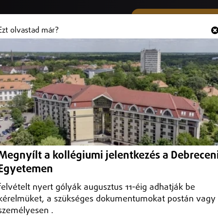
SMS ÉS VIBER SZÁMUNK
Hallgasd és
+36 (20) 316 3000
Ezt olvastad már?
gtapasztaltabb és legnépszerűbb
Megnyílt a kollégiumi jelentkezés a Debrecen
Egyetemen
felvételt nyert gólyák augusztus 11-éig adhatják be
kérelmüket, a szükséges dokumentumokat postán vagy
személyesen .