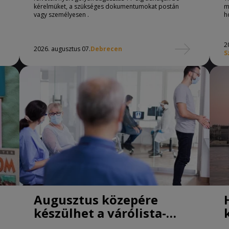
kérelmüket, a szükséges dokumentumokat postán
m
vagy személyesen .
h
2
2026. augusztus 07.
Debrecen
S
Augusztus közepére
készülhet a várólista-
csökkentő program