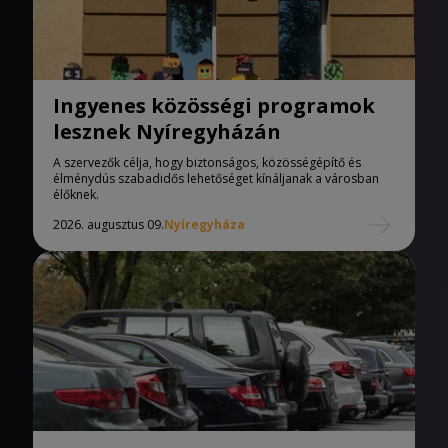
Ingyenes közösségi programok
lesznek Nyíregyházán
A szervezők célja, hogy biztonságos, közösségépítő és
élménydús szabadidős lehetőséget kínáljanak a városban
élőknek.
2026. augusztus 09.
Nyíregyháza