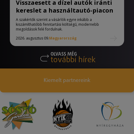
Visszaesett a dízel autók iránti
kereslet a használtautó-piacon
A szakértők szerint a vásárlók egyre inkább a
kiszámíthatóbb fenntartási költségű, modernebb
megoldások felé fordulnak.
2026. augusztus 09.
Magyarország
OLVASS MÉG
további hírek
Kiemelt partnereink