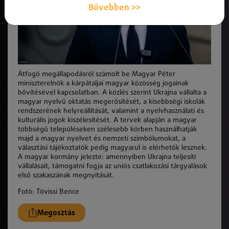
Bővebben >>
Átfogó megállapodásról számolt be Magyar Péter
miniszterelnök a kárpátaljai magyar közösség jogainak
bővítésével kapcsolatban. A közlés szerint Ukrajna vállalta a
magyar nyelvű oktatás megerősítését, a kisebbségi iskolák
rendszerének helyreállítását, valamint a nyelvhasználati és
kulturális jogok kiszélesítését. A tervek alapján a magyar
többségű településeken szélesebb körben használhatják
majd a magyar nyelvet és nemzeti szimbólumokat, a
választási tájékoztatók pedig magyarul is elérhetők lesznek.
A magyar kormány jelezte: amennyiben Ukrajna teljesíti
vállalásait, támogatni fogja az uniós csatlakozási tárgyalások
első szakaszának megnyitását.
Fotó:
Tövissi Bence
Megosztás