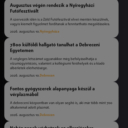
Augusztus végén rendezik a Nyíregyházi
Futófesztivált
A szervezők idén is a Zöld Futófesztivál elvei mentén készülnek,
vagyis kiemelt figyelmet fordítanak a fenntartható megoldásokra.
2026. augusztus 10.
Nyíregyháza
7800 külföldi hallgató tanulhat a Debreceni
Egyetemen
A végleges létszámot ugyanakkor még befolyásolhatja a
vízumügyintézés, valamint a kollégiumi férőhelyek és a kiadó
albérletek elérhetősége.
2026. augusztus 10.
Debrecen
Fontos gyógyszerek alapanyaga készül a
vérplazmából
A debreceni központban van olyan segítő is, aki már több mint 700
alkalommal adott plazmát.
2026. augusztus 10.
Debrecen