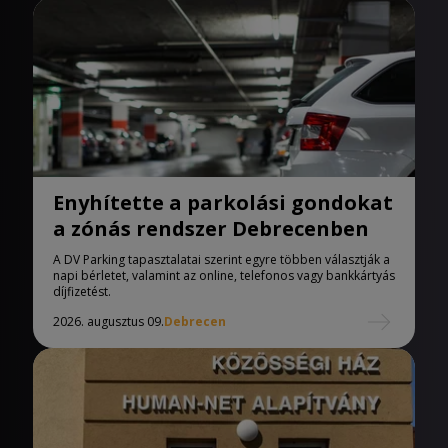
Enyhítette a parkolási gondokat
a zónás rendszer Debrecenben
A DV Parking tapasztalatai szerint egyre többen választják a
napi bérletet, valamint az online, telefonos vagy bankkártyás
díjfizetést.
2026. augusztus 09.
Debrecen