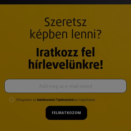
Szeretsz
képben lenni?
Iratkozz fel
hírlevelünkre!
Elfogadom az
Adatkezelési Tájékoztató
ban foglaltakat.
FELIRATKOZOM