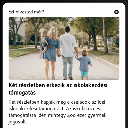
Ezt olvastad már?
Hallgasd és nézd
ONLINE
Megállapodás született a
kárpátaljai magyarok jogairól
2026. június 04.
Belföld
Átfogó megállapodásról számolt be Magyar Péter
miniszterelnök a kárpátaljai magyar közösség jogainak
Két részletben érkezik az iskolakezdési
bővítésével kapcsolatban.
támogatás
Két részletben kapják meg a családok az idei
iskolakezdési támogatást. Az iskolakezdési
támogatásra idén mintegy 400 ezer gyermek
jogosult.