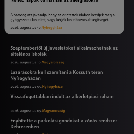
Nehéz napok várhatnak az allergiásokra
A hatóság azt javasolja, hogy az érintettek időben kezdjék meg a
gyógyszeres kezelést, vagy kérjék kezelőorvosuk segítségét.
2026. augusztus 10.
Nyíregyháza
Szeptembertől új javaslatokat alkalmazhatnak az
általános iskolák
2026. augusztus 10.
Magyarország
Lezárásokra kell számítani a Kossuth téren
Nyíregyházán
2026. augusztus 09.
Nyíregyháza
Visszafogottabban indult az albérletpiaci roham
2026. augusztus 09.
Magyarország
Enyhítette a parkolási gondokat a zónás rendszer
Debrecenben