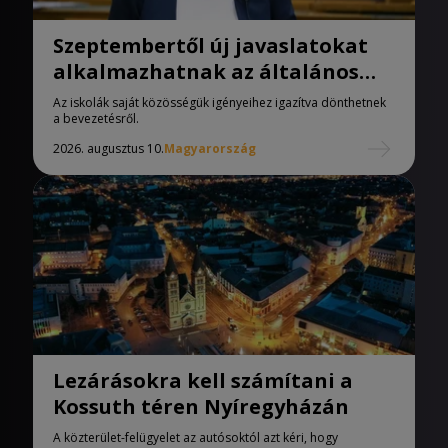
Szeptembertől új javaslatokat
alkalmazhatnak az általános
iskolák
Az iskolák saját közösségük igényeihez igazítva dönthetnek
a bevezetésről.
2026. augusztus 10.
Magyarország
Lezárásokra kell számítani a
Kossuth téren Nyíregyházán
A közterület-felügyelet az autósoktól azt kéri, hogy