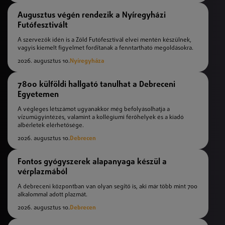
Augusztus végén rendezik a Nyíregyházi
Futófesztivált
A szervezők idén is a Zöld Futófesztivál elvei mentén készülnek,
vagyis kiemelt figyelmet fordítanak a fenntartható megoldásokra.
2026. augusztus 10.
Nyíregyháza
7800 külföldi hallgató tanulhat a Debreceni
Egyetemen
A végleges létszámot ugyanakkor még befolyásolhatja a
vízumügyintézés, valamint a kollégiumi férőhelyek és a kiadó
albérletek elérhetősége.
2026. augusztus 10.
Debrecen
Fontos gyógyszerek alapanyaga készül a
vérplazmából
A debreceni központban van olyan segítő is, aki már több mint 700
alkalommal adott plazmát.
2026. augusztus 10.
Debrecen