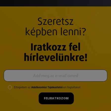
Szeretsz
képben lenni?
Iratkozz fel
hírlevelünkre!
Elfogadom az
Adatkezelési Tájékoztató
ban foglaltakat.
FELIRATKOZOM