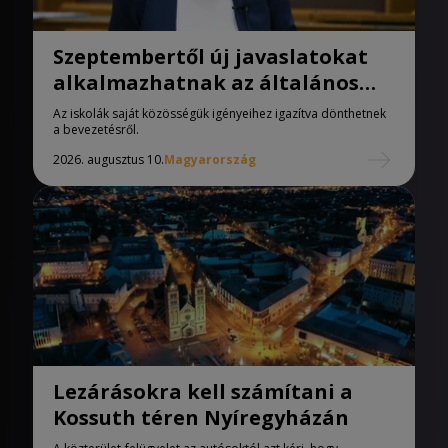
Szeptembertől új javaslatokat
alkalmazhatnak az általános
iskolák
Az iskolák saját közösségük igényeihez igazítva dönthetnek
a bevezetésről.
2026. augusztus 10.
Magyarország
Lezárásokra kell számítani a
Kossuth téren Nyíregyházán