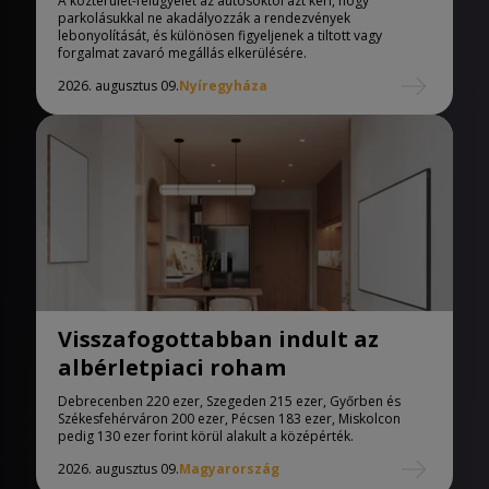
A közterület-felügyelet az autósoktól azt kéri, hogy
parkolásukkal ne akadályozzák a rendezvények
lebonyolítását, és különösen figyeljenek a tiltott vagy
forgalmat zavaró megállás elkerülésére.
2026. augusztus 09.
Nyíregyháza
Visszafogottabban indult az
albérletpiaci roham
Debrecenben 220 ezer, Szegeden 215 ezer, Győrben és
Székesfehérváron 200 ezer, Pécsen 183 ezer, Miskolcon
pedig 130 ezer forint körül alakult a középérték.
2026. augusztus 09.
Magyarország