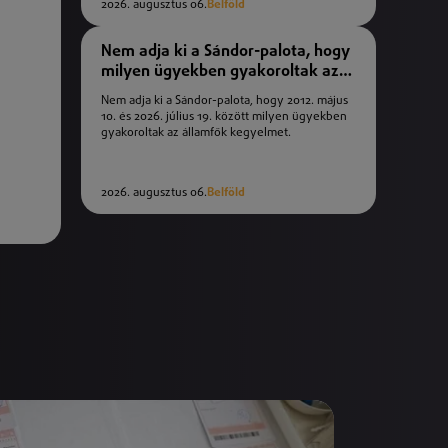
2026. augusztus 06.
Belföld
Nem adja ki a Sándor-palota, hogy
milyen ügyekben gyakoroltak az
államfők kegyelmet
Nem adja ki a Sándor-palota, hogy 2012. május
10. és 2026. július 19. között milyen ügyekben
gyakoroltak az államfők kegyelmet.
2026. augusztus 06.
Belföld