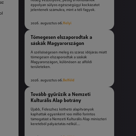
hőség veszélyeire, pedig a hőhullámok
az
éppolyan súlyos egészségügyi kockázatot
jelentenek számukra, mint a téli fagyok.
ol
2026. augusztus 06.
Helyi
Tömegesen elszaporodtak a
sáskák Magyarországon
A szélsőségesen meleg és száraz időjárás miatt
tömegesen elszaporodtak a sáskák
Magyarországon, különösen az alföldi
területeken.
2026. augusztus 06.
Belföld
Tovább gyűrűzik a Nemzeti
Kulturális Alap botrány
Újabb, Fideszhez köthető alapítványok
kaphattak egyenként 100 millió forintos
támogatást a Nemzeti Kulturális Alap miniszteri
keretéből pályáztatás nélkül....