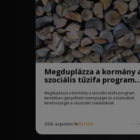
Megduplázza a kormány 
szociális tűzifa program
keretében igényelhető
Megduplázza a kormány a szociális tűzifa program
mennyiséget
keretében igényelhető mennyiséget és a biztosított
keretösszeget a rászoruló családoknak.
2026. augusztus 06.
Belföld