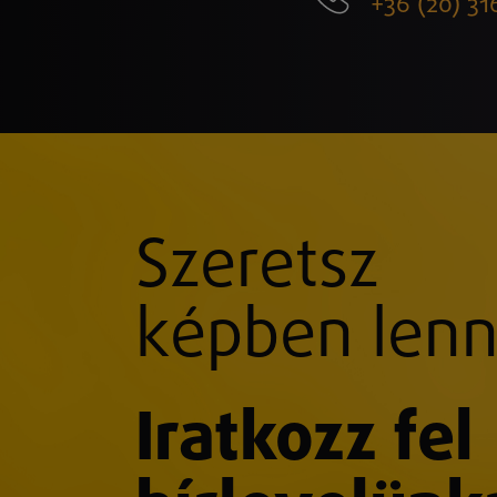
+36 (20) 31
Szeretsz
képben lenn
Iratkozz fel