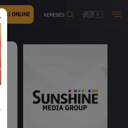
 nézd
ONLINE
r
-