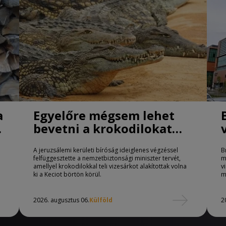
a
Egyelőre mégsem lehet
bevetni a krokodilokat
börtönőrként Izraelben
A jeruzsálemi kerületi bíróság ideiglenes végzéssel
B
felfüggesztette a nemzetbiztonsági miniszter tervét,
m
amellyel krokodilokkal teli vizesárkot alakítottak volna
v
ki a Keciot börtön körül.
m
2026. augusztus 06.
Külföld
2