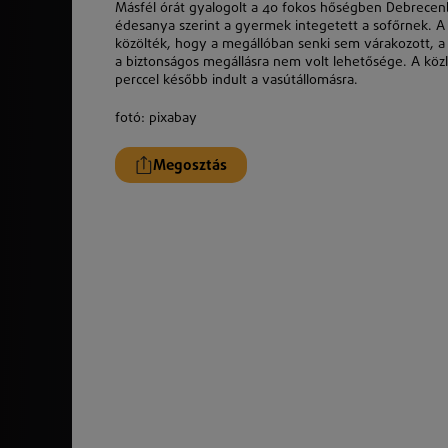
Másfél órát gyalogolt a 40 fokos hőségben Debrecenbe
édesanya szerint a gyermek integetett a sofőrnek. A 
közölték, hogy a megállóban senki sem várakozott, a f
a biztonságos megállásra nem volt lehetősége. A köz
perccel később indult a vasútállomásra.
fotó: pixabay
Megosztás