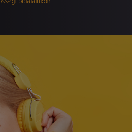
össégi oldalainkon