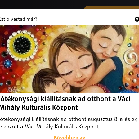
SMS ÉS VIBER SZÁMUNK
Hallgasd és
+36 (20) 316 3000
Ezt olvastad már?
13 éves kislány, mert nem állt meg
en egy 13 éves kislány, mert nem állt meg neki a Volánbusz járata, bá
Jótékonysági kiállításnak ad otthont a Váci
.
Mihály Kulturális Központ
Jótékonysági kiállításnak ad otthont augusztus 8-a és 24
e között a Váci Mihály Kulturális Központ,
Bővebben >>