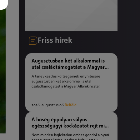
Friss hírek
Augusztusban két alkalommal is
utal családtámogatást a Magyar
Államkincstár
A tanévkezdés költségeinek enyhítésére
augusztusban két alkalommal is utal
családtámogatást a Magyar Államkincstár.
2026. augusztus 06.
Belföld
A hőség éppolyan súlyos
egészségügyi kockázatot rejt mint
a téli fagyok
Nem minden hajléktalan ember gondol a nyári