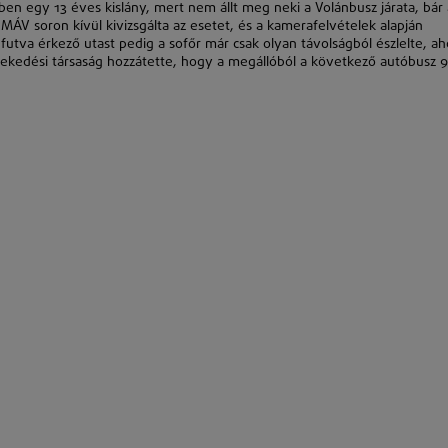
n egy 13 éves kislány, mert nem állt meg neki a Volánbusz járata, bár 
MÁV soron kívül kivizsgálta az esetet, és a kamerafelvételek alapján
utva érkező utast pedig a sofőr már csak olyan távolságból észlelte, ah
lekedési társaság hozzátette, hogy a megállóból a következő autóbusz 9