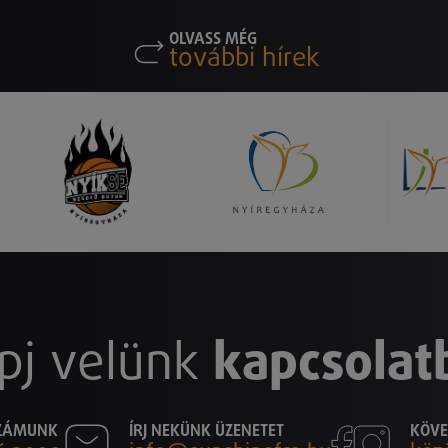
OLVASS MÉG
további hírek
pj velünk
kapcsolat
SZÁMUNK
ÍRJ NEKÜNK ÜZENETET
KÖVE