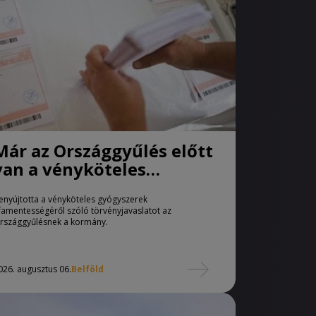
Már az Országgyűlés előtt
van a vényköteles
gyógyszerek
enyújtotta a vényköteles gyógyszerek
áfamentességéről szóló
famentességéről szóló törvényjavaslatot az
törvényjavaslat
rszággyűlésnek a kormány.
026. augusztus 06.
Belföld