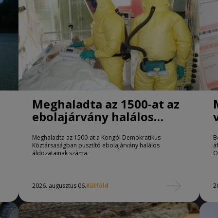
Meghaladta az 1500-at az
ebolajárvány halálos
áldozatainak száma
Meghaladta az 1500-at a Kongói Demokratikus
B
Köztársaságban pusztító ebolajárvány halálos
á
áldozatainak száma.
O
2026. augusztus 06.
Külföld
2