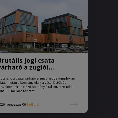
Brutális jogi csata
várható a zuglói
irodakomplexum miatt
rutális jogi csata várható a zuglói irodakomplexum
iatt, miután a kormány elállt a vásárlástól, és
isszaköveteli az előző kormány által kifizetett több
int 300 milliárd forintot.
026. augusztus 06.
Belföld