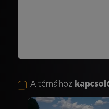
A témához
kapcsol