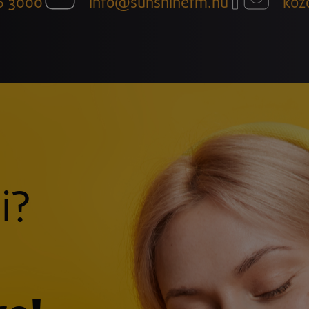
6 3000
info@sunshinefm.hu
köz
i?