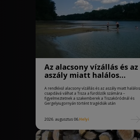
Az alacsony vízállás és az
aszály miatt halálos
csapdává válhat a Tisza
A rendkívül alacsony vízállás és az aszály miatt halálos
csapdává válhat a Tisza a fürdőzők számára –
figyelmeztetnek a szakemberek a Tiszakóródnál és
Gergelyiugornyán történt tragédiák után
2026. augusztus 06.
Helyi