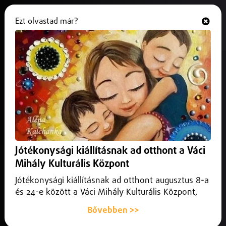
Ezt olvastad már?
Hallgasd és nézd
ONLINE
Már több településen is
regisztrálták a fertőző
májgyulladást Hajdú-Biharban
2026. június 06.
Debrecen Helyi
Már több településen is regisztrálták a fertőző
Jótékonysági kiállításnak ad otthont a Váci
májgyulladást Hajdú-Bihar vármegyében, ami miatt
Mihály Kulturális Központ
intézményi korlátozásokat is be kellett vezetni.
Jótékonysági kiállításnak ad otthont augusztus 8-a
és 24-e között a Váci Mihály Kulturális Központ,
Bővebben >>