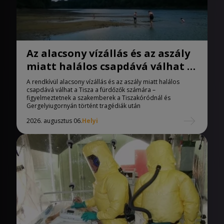
Az alacsony vízállás és az aszály
miatt halálos csapdává válhat a
Tisza
A rendkívül alacsony vízállás és az aszály miatt halálos
csapdává válhat a Tisza a fürdőzők számára –
figyelmeztetnek a szakemberek a Tiszakóródnál és
Gergelyiugornyán történt tragédiák után
2026. augusztus 06.
Helyi