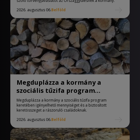
törvényjavaslat
szóló törvényjavaslatot az Országgyűlésnek a kormány.
2026. augusztus 06.
Belföld
Megduplázza a kormány a
szociális tűzifa program
keretében igényelhető
Megduplázza a kormány a szociális tűzifa program
mennyiséget
keretében igényelhető mennyiséget és a biztosított
keretösszeget a rászoruló családoknak.
2026. augusztus 06.
Belföld