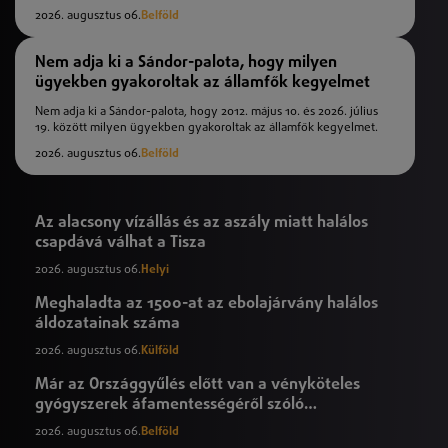
2026. augusztus 06.
Belföld
Nem adja ki a Sándor-palota, hogy milyen
ügyekben gyakoroltak az államfők kegyelmet
Nem adja ki a Sándor-palota, hogy 2012. május 10. és 2026. július
19. között milyen ügyekben gyakoroltak az államfők kegyelmet.
2026. augusztus 06.
Belföld
Az alacsony vízállás és az aszály miatt halálos
csapdává válhat a Tisza
2026. augusztus 06.
Helyi
Meghaladta az 1500-at az ebolajárvány halálos
áldozatainak száma
2026. augusztus 06.
Külföld
Már az Országgyűlés előtt van a vényköteles
gyógyszerek áfamentességéről szóló
törvényjavaslat
2026. augusztus 06.
Belföld