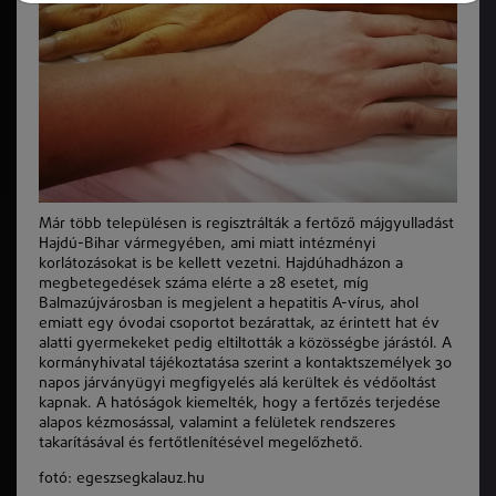
Már több településen is regisztrálták a fertőző májgyulladást
Hajdú-Bihar vármegyében, ami miatt intézményi
korlátozásokat is be kellett vezetni. Hajdúhadházon a
megbetegedések száma elérte a 28 esetet, míg
Balmazújvárosban is megjelent a hepatitis A-vírus, ahol
emiatt egy óvodai csoportot bezárattak, az érintett hat év
alatti gyermekeket pedig eltiltották a közösségbe járástól. A
kormányhivatal tájékoztatása szerint a kontaktszemélyek 30
napos járványügyi megfigyelés alá kerültek és védőoltást
kapnak. A hatóságok kiemelték, hogy a fertőzés terjedése
alapos kézmosással, valamint a felületek rendszeres
takarításával és fertőtlenítésével megelőzhető.
fotó: egeszsegkalauz.hu