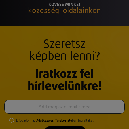
KÖVESS MINKET
közösségi oldalainkon
Szeretsz
képben lenni?
Iratkozz fel
hírlevelünkre!
Elfogadom az
Adatkezelési Tájékoztató
ban foglaltakat.