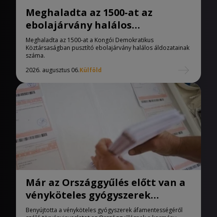
Meghaladta az 1500-at az
ebolajárvány halálos
áldozatainak száma
Meghaladta az 1500-at a Kongói Demokratikus
Köztársaságban pusztító ebolajárvány halálos áldozatainak
száma.
2026. augusztus 06.
Külföld
Már az Országgyűlés előtt van a
vényköteles gyógyszerek
áfamentességéről szóló
Benyújtotta a vényköteles gyógyszerek áfamentességéről