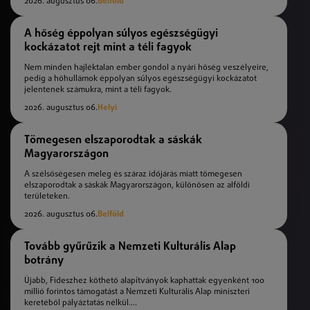
2026. augusztus 06.
Belföld
A hőség éppolyan súlyos egészségügyi
kockázatot rejt mint a téli fagyok
Nem minden hajléktalan ember gondol a nyári hőség veszélyeire,
pedig a hőhullámok éppolyan súlyos egészségügyi kockázatot
jelentenek számukra, mint a téli fagyok.
2026. augusztus 06.
Helyi
Tömegesen elszaporodtak a sáskák
Magyarországon
A szélsőségesen meleg és száraz időjárás miatt tömegesen
elszaporodtak a sáskák Magyarországon, különösen az alföldi
területeken.
2026. augusztus 06.
Belföld
Tovább gyűrűzik a Nemzeti Kulturális Alap
botrány
Újabb, Fideszhez köthető alapítványok kaphattak egyenként 100
millió forintos támogatást a Nemzeti Kulturális Alap miniszteri
keretéből pályáztatás nélkül....