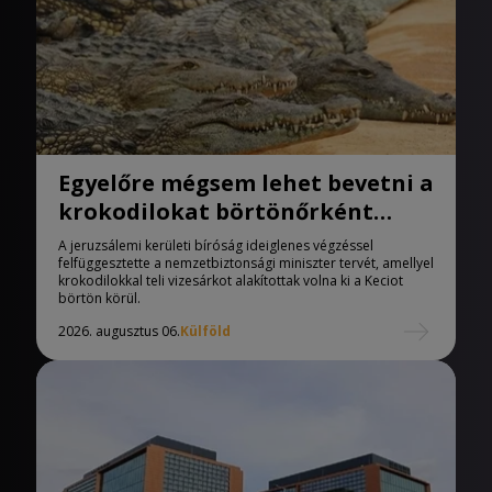
Egyelőre mégsem lehet bevetni a
krokodilokat börtönőrként
Izraelben
A jeruzsálemi kerületi bíróság ideiglenes végzéssel
felfüggesztette a nemzetbiztonsági miniszter tervét, amellyel
krokodilokkal teli vizesárkot alakítottak volna ki a Keciot
börtön körül.
2026. augusztus 06.
Külföld