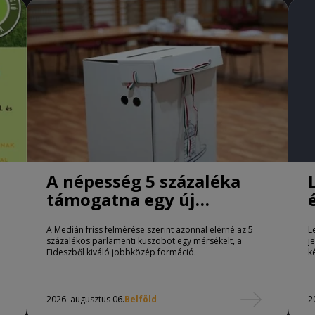
A népesség 5 százaléka
támogatna egy új
jobbközép pártot
A Medián friss felmérése szerint azonnal elérné az 5
L
százalékos parlamenti küszöböt egy mérsékelt, a
j
Fideszből kiváló jobbközép formáció.
k
2026. augusztus 06.
Belföld
2