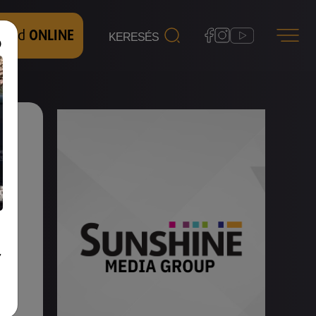
 nézd
ONLINE
,