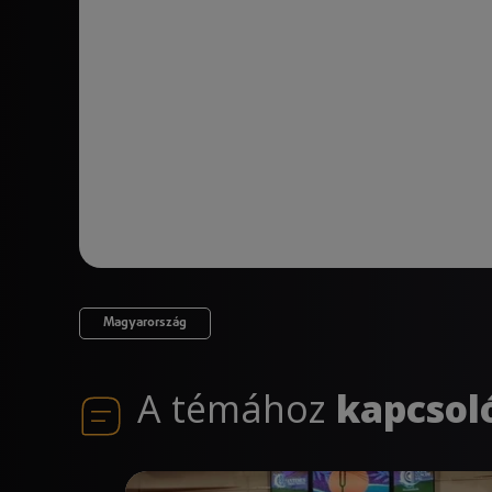
Magyarország
A témához
kapcsol