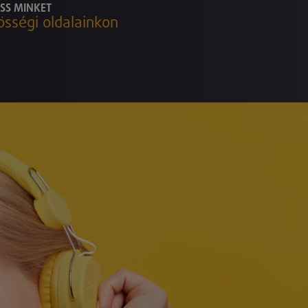
SS MINKET
össégi oldalainkon