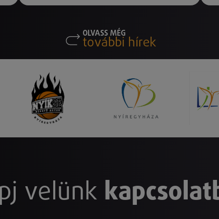
OLVASS MÉG
további hírek
pj velünk
kapcsolat