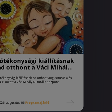
Jótékonysági kiállításnak
ad otthont a Váci Mihály
Kulturális Központ
ótékonysági kiállításnak ad otthont augusztus 8-a és
4-e között a Váci Mihály Kulturális Központ,
026. augusztus 06.
Programajánló