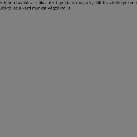
tében továbbra is tilos tüzet gyújtani, még a kijelölt tűzrakóhelyeken i
óktól és a kerti munkát végzőktől is.