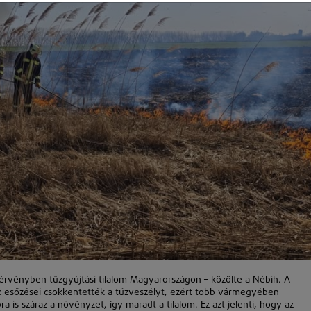
vényben tűzgyújtási tilalom Magyarországon – közölte a Nébih. A
ok esőzései csökkentették a tűzveszélyt, ezért több vármegyében
a is száraz a növényzet, így maradt a tilalom. Ez azt jelenti, hogy az