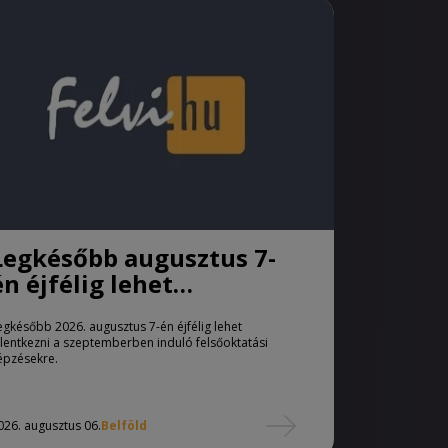
Legkésőbb augusztus 7-
én éjfélig lehet
jelentkezni a pótfelvételi
egkésőbb 2026. augusztus 7-én éjfélig lehet
eljárásban
elentkezni a szeptemberben induló felsőoktatási
épzésekre.
026. augusztus 06.
Belföld