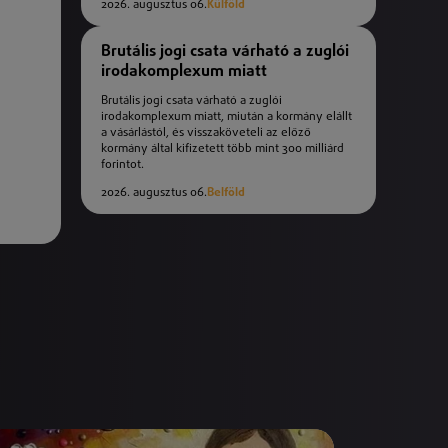
2026. augusztus 06.
Külföld
Brutális jogi csata várható a zuglói
irodakomplexum miatt
Brutális jogi csata várható a zuglói
irodakomplexum miatt, miután a kormány elállt
a vásárlástól, és visszaköveteli az előző
kormány által kifizetett több mint 300 milliárd
forintot.
2026. augusztus 06.
Belföld