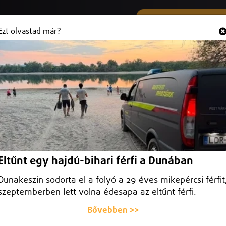
SMS ÉS VIBER SZÁMUNK
Hallgasd és
+36 (20) 316 3000
Ezt olvastad már?
an tűzgyújtási tilalom
 így maradt a tilalom.
Eltűnt egy hajdú-bihari férfi a Dunában
Dunakeszin sodorta el a folyó a 29 éves mikepércsi férfit
szeptemberben lett volna édesapa az eltűnt férfi.
Bővebben >>