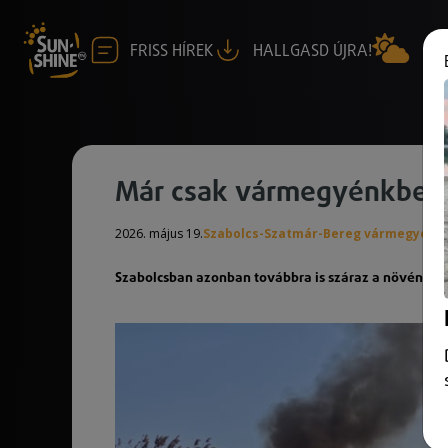
FRISS HÍREK
HALLGASD ÚJRA!
Már csak vármegyénkben v
2026. május 19.
Szabolcs-Szatmár-Bereg vármegye
Szabolcsban azonban továbbra is száraz a növényzet,