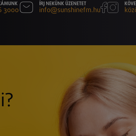
SZÁMUNK
ÍRJ NEKÜNK ÜZENETET
KÖVE
6 3000
info@sunshinefm.hu
köz
i?