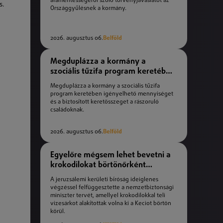
áfamentességéről szóló törvényjavaslatot az
s.
Országgyűlésnek a kormány.
2026. augusztus 06.
Belföld
Megduplázza a kormány a
szociális tűzifa program keretében
igényelhető mennyiséget
Megduplázza a kormány a szociális tűzifa
program keretében igényelhető mennyiséget
és a biztosított keretösszeget a rászoruló
családoknak.
2026. augusztus 06.
Belföld
Egyelőre mégsem lehet bevetni a
krokodilokat börtönőrként
Izraelben
A jeruzsálemi kerületi bíróság ideiglenes
végzéssel felfüggesztette a nemzetbiztonsági
miniszter tervét, amellyel krokodilokkal teli
vizesárkot alakítottak volna ki a Keciot börtön
körül.