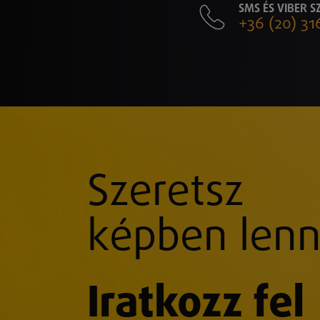
SMS ÉS VIBER 
+36 (20) 31
Szeretsz
képben lenn
Iratkozz fel