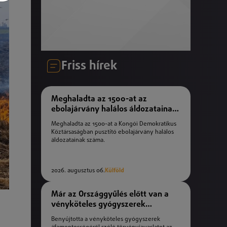
Friss hírek
Meghaladta az 1500-at az
ebolajárvány halálos áldozatainak
száma
Meghaladta az 1500-at a Kongói Demokratikus
Köztársaságban pusztító ebolajárvány halálos
áldozatainak száma.
2026. augusztus 06.
Külföld
Már az Országgyűlés előtt van a
vényköteles gyógyszerek
áfamentességéről szóló
Benyújtotta a vényköteles gyógyszerek
törvényjavaslat