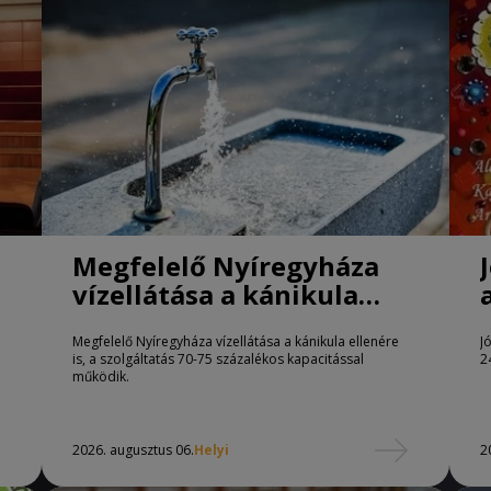
Megfelelő Nyíregyháza
vízellátása a kánikula
ellenére is
Megfelelő Nyíregyháza vízellátása a kánikula ellenére
J
is, a szolgáltatás 70-75 százalékos kapacitással
2
működik.
2026. augusztus 06.
Helyi
2