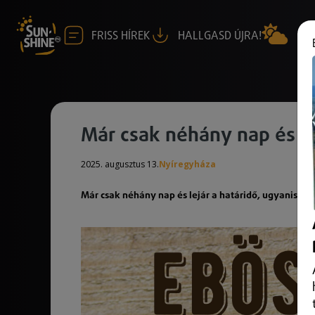
FRISS HÍREK
HALLGASD ÚJRA!
Már csak néhány nap és le
2025. augusztus 13.
Nyíregyháza
Már csak néhány nap és lejár a határidő, ugyanis aug