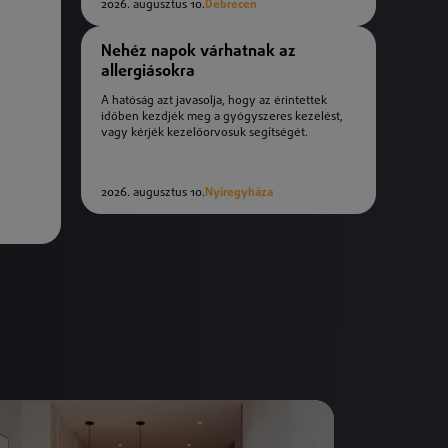
2026. augusztus 10.
Debrecen
Nehéz napok várhatnak az
allergiásokra
A hatóság azt javasolja, hogy az érintettek
időben kezdjék meg a gyógyszeres kezelést,
vagy kérjék kezelőorvosuk segítségét.
2026. augusztus 10.
Nyíregyháza