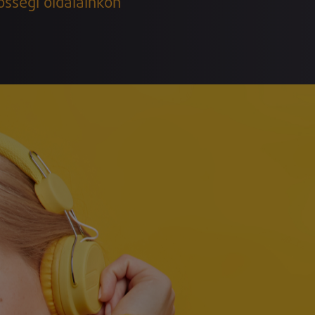
össégi oldalainkon