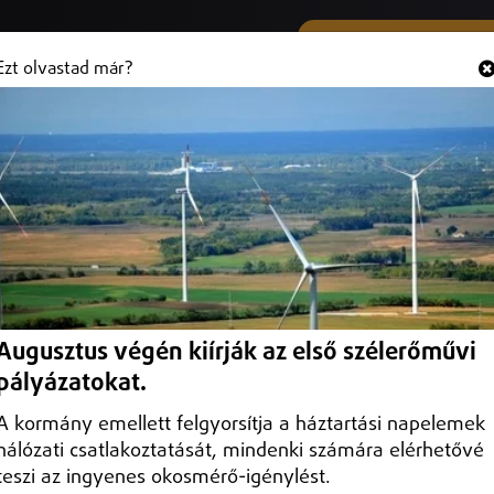
SMS ÉS VIBER SZÁMUNK
Hallgasd és
+36 (20) 316 3000
Ezt olvastad már?
jár a határidő
usztus 19-ig tart az ebösszeírás Nyíregyháza közigazgatási területén.
Augusztus végén kiírják az első szélerőművi
pályázatokat.
A kormány emellett felgyorsítja a háztartási napelemek
hálózati csatlakoztatását, mindenki számára elérhetővé
teszi az ingyenes okosmérő-igénylést.