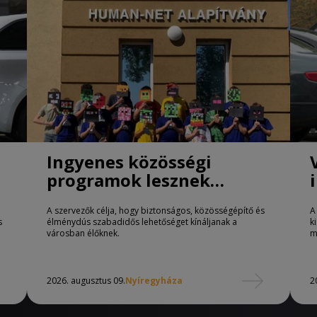
Ingyenes közösségi
programok lesznek
Nyíregyházán
A szervezők célja, hogy biztonságos, közösségépítő és
A
s
élménydús szabadidős lehetőséget kínáljanak a
k
városban élőknek.
m
2026. augusztus 09.
Nyíregyháza
2