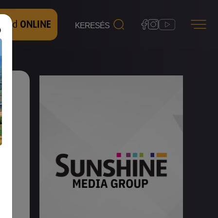
 nézd
ONLINE