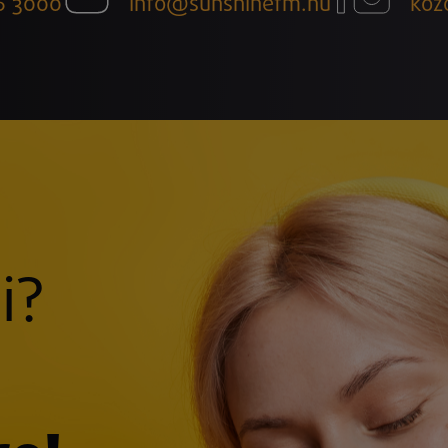
6 3000
info@sunshinefm.hu
köz
i?