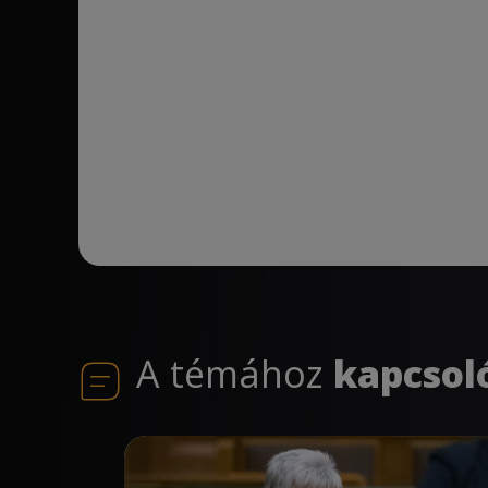
A témához
kapcsol