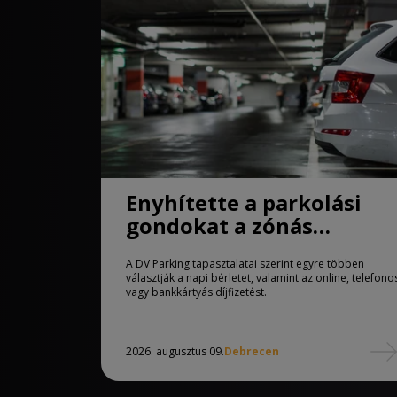
Enyhítette a parkolási
gondokat a zónás
rendszer Debrecenben
A DV Parking tapasztalatai szerint egyre többen
választják a napi bérletet, valamint az online, telefono
vagy bankkártyás díjfizetést.
2026. augusztus 09.
Debrecen