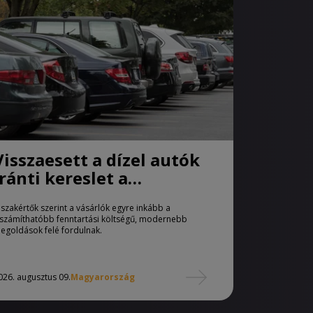
Visszaesett a dízel autók
iránti kereslet a
használtautó-piacon
 szakértők szerint a vásárlók egyre inkább a
iszámíthatóbb fenntartási költségű, modernebb
egoldások felé fordulnak.
026. augusztus 09.
Magyarország