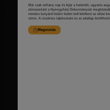
Már csak néhány nap és lejár a határidő, ugyanis augu
ebösszeírást a Nyíregyházi Önkormányzat megbízásából
minden kutyáról külön-külön kell kitölteni az oltási 
címre. A részletes tájékoztató és az adatlap letölthet
Megosztás