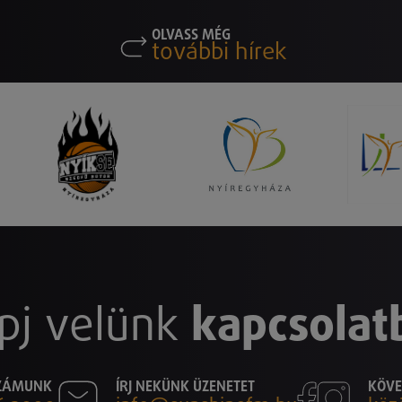
OLVASS MÉG
további hírek
pj velünk
kapcsolat
SZÁMUNK
ÍRJ NEKÜNK ÜZENETET
KÖVE