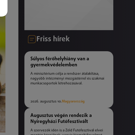
Friss hírek
Súlyos férőhelyhiány van a
gyermekvédelemben
A minisztérium célja a rendszer átalakítása,
nagyobb intézményi mozgástérrel és szakmai
munkacsoportok létrehozásával.
2026. augusztus 10.
Magyarország
Augusztus végén rendezik a
Nyíregyházi Futófesztivált
A szervezők idén is a Zöld Futófesztivál elvei