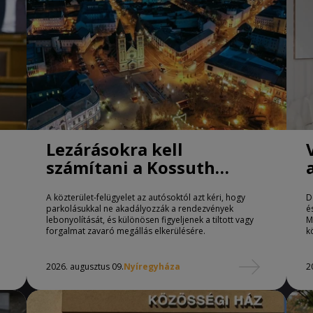
Lezárásokra kell
számítani a Kossuth
téren Nyíregyházán
A közterület-felügyelet az autósoktól azt kéri, hogy
D
parkolásukkal ne akadályozzák a rendezvények
é
lebonyolítását, és különösen figyeljenek a tiltott vagy
M
forgalmat zavaró megállás elkerülésére.
k
2026. augusztus 09.
Nyíregyháza
2