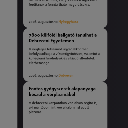
mentén készülnek, vagyis kiemelt figyelmet
fordítanak a fenntartható megoldásokra.
2026. augusztus 10.
Nyíregyháza
7800 külföldi hallgató tanulhat a
Debreceni Egyetemen
A végleges létszámot ugyanakkor még
befolyásolhatja a vízumügyintézés, valamint a
kollégiumi férőhelyek és a kiadó albérletek
elérhetősége.
2026. augusztus 10.
Debrecen
Fontos gyógyszerek alapanyaga
készül a vérplazmából
A debreceni központban van olyan segítő is,
aki már több mint 700 alkalommal adott
plazmát.