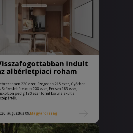
Visszafogottabban indult
az albérletpiaci roham
ebrecenben 220 ezer, Szegeden 215 ezer, Győrben
s Székesfehérváron 200 ezer, Pécsen 183 ezer,
iskolcon pedig 130 ezer forint körül alakult a
özépérték.
026. augusztus 09.
Magyarország