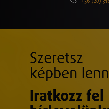
+36 (20) 31
Szeretsz
képben lenn
Iratkozz fel