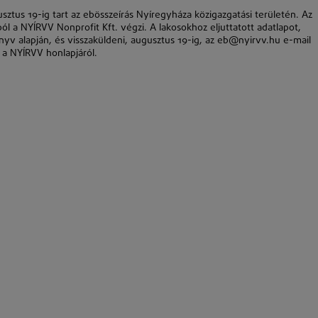
sztus 19-ig tart az ebösszeírás Nyíregyháza közigazgatási területén. Az
 a NYÍRVV Nonprofit Kft. végzi. A lakosokhoz eljuttatott adatlapot,
könyv alapján, és visszaküldeni, augusztus 19-ig, az eb@nyirvv.hu e-mail
ő a NYÍRVV honlapjáról.