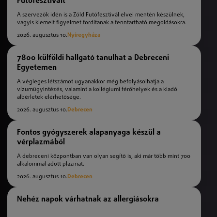
Futófesztivált
A szervezők idén is a Zöld Futófesztivál elvei mentén készülnek,
vagyis kiemelt figyelmet fordítanak a fenntartható megoldásokra.
2026. augusztus 10.
Nyíregyháza
7800 külföldi hallgató tanulhat a Debreceni
Egyetemen
A végleges létszámot ugyanakkor még befolyásolhatja a
vízumügyintézés, valamint a kollégiumi férőhelyek és a kiadó
albérletek elérhetősége.
2026. augusztus 10.
Debrecen
Fontos gyógyszerek alapanyaga készül a
vérplazmából
A debreceni központban van olyan segítő is, aki már több mint 700
alkalommal adott plazmát.
2026. augusztus 10.
Debrecen
Nehéz napok várhatnak az allergiásokra