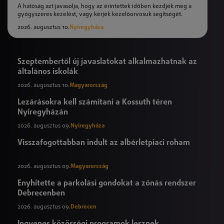
A hatóság azt javasolja, hogy az érintettek időben kezdjék meg a
gyógyszeres kezelést, vagy kérjék kezelőorvosuk segítségét.
2026. augusztus 10.
Nyíregyháza
Szeptembertől új javaslatokat alkalmazhatnak az
általános iskolák
2026. augusztus 10.
Magyarország
Lezárásokra kell számítani a Kossuth téren
Nyíregyházán
2026. augusztus 09.
Nyíregyháza
Visszafogottabban indult az albérletpiaci roham
2026. augusztus 09.
Magyarország
Enyhítette a parkolási gondokat a zónás rendszer
Debrecenben
2026. augusztus 09.
Debrecen
Ingyenes közösségi programok lesznek