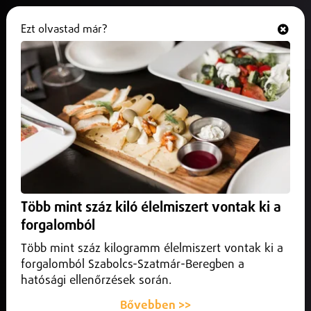
Ezt olvastad már?
Hallgasd és nézd
ONLINE
Már az első napont több pártot is
nyilvántartásba vettek az áprilisi
választásokra
2026. február 04.
Belföld
A Fidesz, a KDNP, a DK, a Mi Hazánk, a Jobbik és a Tisza Párt
Több mint száz kiló élelmiszert vontak ki a
is szerepel a Nemzeti Választási Bizottság által elsőként
forgalomból
nyilvántartásba vett pártok között....
Több mint száz kilogramm élelmiszert vontak ki a
forgalomból Szabolcs-Szatmár-Beregben a
hatósági ellenőrzések során.
Bővebben >>