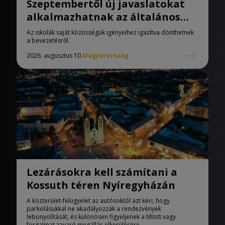
Szeptembertől új javaslatokat
alkalmazhatnak az általános
iskolák
Az iskolák saját közösségük igényeihez igazítva dönthetnek
a bevezetésről.
2026. augusztus 10.
Magyarország
Lezárásokra kell számítani a
Kossuth téren Nyíregyházán
A közterület-felügyelet az autósoktól azt kéri, hogy
parkolásukkal ne akadályozzák a rendezvények
lebonyolítását, és különösen figyeljenek a tiltott vagy
forgalmat zavaró megállás elkerülésére.