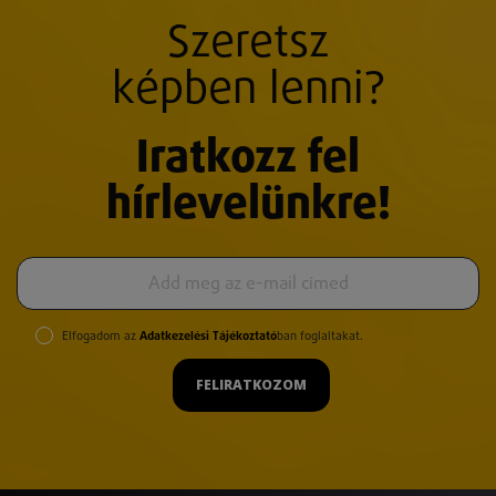
Szeretsz
képben lenni?
Iratkozz fel
hírlevelünkre!
Elfogadom az
Adatkezelési Tájékoztató
ban foglaltakat.
FELIRATKOZOM