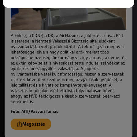
A Fidesz, a KDNP, a DK, a Mi Hazánk, a Jobbik és a Tisza Párt
is szerepel a Nemzeti Választási Bizottság által elsőként
nyilvántartásba vett pártok között. A február 3-án megnyílt
lehetőséggel élve a nagy politikai erők mellett több
országos nemzetiségi önkormányzat, így a roma, a német és
az ukrán képviselet is hivatalossá tette indulási szándékát az
április 12-i országgyűlési választásra. A jogerős
nyilvántartásba vétel kulcsfontosságú, hiszen a szervezetek
csak ezt követően kezdhetik meg az ajánlások gyűjtését, a
jelöltállítást és a hivatalos kampánytevékenységet. A
valasztas.hu oldalon elérhető lista folyamatosan bővül,
ahogy az NVB feldolgozza a kisebb szervezetek beérkező
kérelmeit is.
Fotó: MTI/Vasvári Tamás
Megosztás