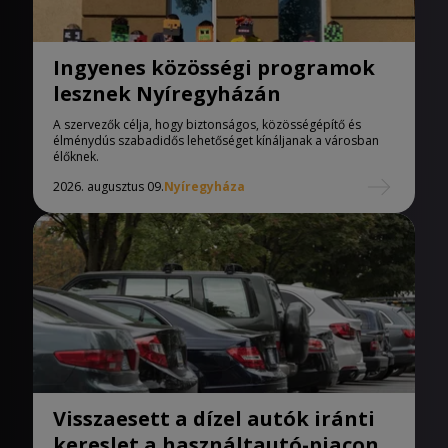
Ingyenes közösségi programok
lesznek Nyíregyházán
A szervezők célja, hogy biztonságos, közösségépítő és
élménydús szabadidős lehetőséget kínáljanak a városban
élőknek.
2026. augusztus 09.
Nyíregyháza
Visszaesett a dízel autók iránti
kereslet a használtautó-piacon