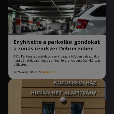
Enyhítette a parkolási gondokat
a zónás rendszer Debrecenben
A DV Parking tapasztalatai szerint egyre többen választják a
napi bérletet, valamint az online, telefonos vagy bankkártyás
díjfizetést.
2026. augusztus 09.
Debrecen