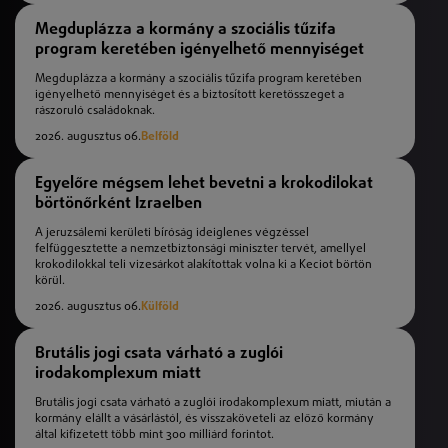
Megduplázza a kormány a szociális tűzifa
program keretében igényelhető mennyiséget
Megduplázza a kormány a szociális tűzifa program keretében
igényelhető mennyiséget és a biztosított keretösszeget a
rászoruló családoknak.
2026. augusztus 06.
Belföld
Egyelőre mégsem lehet bevetni a krokodilokat
börtönőrként Izraelben
A jeruzsálemi kerületi bíróság ideiglenes végzéssel
felfüggesztette a nemzetbiztonsági miniszter tervét, amellyel
krokodilokkal teli vizesárkot alakítottak volna ki a Keciot börtön
körül.
2026. augusztus 06.
Külföld
Brutális jogi csata várható a zuglói
irodakomplexum miatt
Brutális jogi csata várható a zuglói irodakomplexum miatt, miután a
kormány elállt a vásárlástól, és visszaköveteli az előző kormány
által kifizetett több mint 300 milliárd forintot.