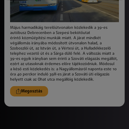
Május harmadikáig terelőútvonalon
k
özlekedik a 39-es
autóbusz Debrecenben a Szepesi bekötőutat
érintő
k
özműépítési munká
k
miatt. A járat mindkét
végállomás irányába módosított útvonalon halad, a
Szoboszlói út, az István út, a Vértesi út, a Hulladékkezelő
telephez vezető út és a Sárga dűlő felé. A változás miatt a
39-es egyik irányban sem érinti a Szováti elágazás megállót,
ezért az utasoknak érdemes előre tájékozódniuk. Módosul
a
k
éső esti
k
özlekedés is: a Nagyállomásról naponta este 10
óra 40 perckor induló 39X-es járat a Szováti úti elágazás
helyett csak az Ohat utca megállóig
k
özlekedik.
Megosztás