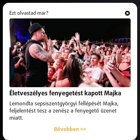
Ezt olvastad már?
Hallgasd és nézd
ONLINE
Május harmadikáig
terelőútvonalon közlekedik a 39-
es autóbusz
2026. április 16.
Debrecen
Módosul a késő esti közlekedés is.
Életveszélyes fenyegetést kapott Majka
Lemondta sepsiszentgyörgyi fellépését Majka,
feljelentést tesz a zenész a fenyegető üzenet
miatt.
Bővebben >>