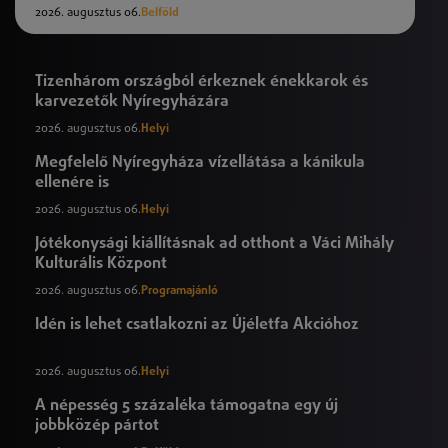
2026. augusztus 06.
Belföld
Tizenhárom országból érkeznek énekkarok és
karvezetők Nyíregyházára
2026. augusztus 06.
Helyi
Megfelelő Nyíregyháza vízellátása a kánikula
ellenére is
2026. augusztus 06.
Helyi
Jótékonysági kiállításnak ad otthont a Váci Mihály
Kulturális Központ
2026. augusztus 06.
Programajánló
Idén is lehet csatlakozni az Újéletfa Akcióhoz
2026. augusztus 06.
Helyi
A népesség 5 százaléka támogatna egy új
jobbközép pártot