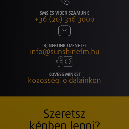
SMS ÉS VIBER SZÁMUNK
+36 (20) 316 3000
ÍRJ NEKÜNK ÜZENETET
info@sunshinefm.hu
KÖVESS MINKET
közösségi oldalainkon
Szeretsz
képben lenni?