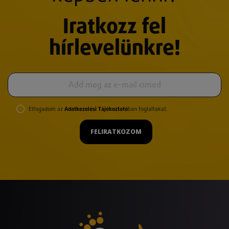
Iratkozz fel
hírlevelünkre!
Elfogadom az
Adatkezelési Tájékoztató
ban foglaltakat.
FELIRATKOZOM