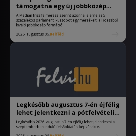
támogatna egy új jobbközép
pártot
A Medián friss felmérése szerint azonnal elérné az 5
százalékos parlamenti küszöböt egy mérsékelt, a Fideszből
kiváló jobbközép formáció.
2026. augusztus 06.
Belföld
Legkésőbb augusztus 7-én éjfélig
lehet jelentkezni a pótfelvételi
eljárásban
Legkésőbb 2026. augusztus 7-én éjfélig lehet jelentkezni a
szeptemberben induló felsőoktatási képzésekre.
2026. augusztus 06.
Belföld