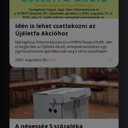
Idén is lehet csatlakozni az
Újéletfa Akcióhoz
Nyíregyháza Önkormányzata és a NYÍRVV Nonprofit Kft. idén
is meghirdeti az Újéletfa Akciót, amelynek keretében egy-
egy facsemetével ajándékozzák meg a város újszülöttjeit.
2026. augusztus 06.
Helyi
A népesség 5 százaléka