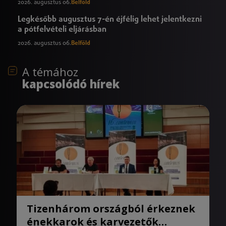
2026. augusztus 06.
Belföld
Legkésőbb augusztus 7-én éjfélig lehet jelentkezni
a pótfelvételi eljárásban
2026. augusztus 06.
Belföld
A témához
kapcsolódó hírek
Tizenhárom országból érkeznek
énekkarok és karvezetők