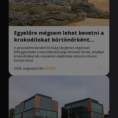
Egyelőre mégsem lehet bevetni a
krokodilokat börtönőrként
Izraelben
A jeruzsálemi kerületi bíróság ideiglenes végzéssel
felfüggesztette a nemzetbiztonsági miniszter tervét, amellyel
krokodilokkal teli vizesárkot alakítottak volna ki a Keciot
börtön körül.
2026. augusztus 06.
Külföld