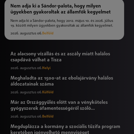
Nem adja ki a Sándor-palota, hogy milyen
ügyekben gyakoroltak az államfők kegyelmet
Nem adja ki a Sándor-palota, hogy 2012. május 10. és 2026. július
19. között milyen ügyekben gyakoroltak az államfők kegyelmet.
2026. augusztus 06.
Belföld
Az alacsony vízállás és az aszály miatt halálos
csapdává válhat a Tisza
2026. augusztus 06.
Helyi
Meghaladta az 1500-at az ebolajárvány halálos
áldozatainak száma
2026. augusztus 06.
Külföld
Már az Országgyűlés előtt van a vényköteles
gyógyszerek áfamentességéről szóló
törvényjavaslat
2026. augusztus 06.
Belföld
Megduplázza a kormány a szociális tűzifa program
keretében igényelhető mennyiséget