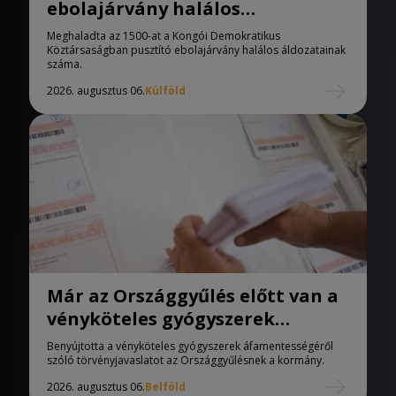
ebolajárvány halálos
áldozatainak száma
Meghaladta az 1500-at a Kongói Demokratikus
Köztársaságban pusztító ebolajárvány halálos áldozatainak
száma.
2026. augusztus 06.
Külföld
Már az Országgyűlés előtt van a
vényköteles gyógyszerek
áfamentességéről szóló
Benyújtotta a vényköteles gyógyszerek áfamentességéről
törvényjavaslat
szóló törvényjavaslatot az Országgyűlésnek a kormány.
2026. augusztus 06.
Belföld