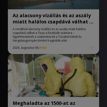
Az alacsony vízállás és az aszály
miatt halálos csapdává válhat a
Tisza
A rendkívül alacsony vízállás és az aszály miatt halálos
csapdává válhat a Tisza a fürdőzők számára –
figyelmeztetnek a szakemberek a Tiszakóródnál és
Gergelyiugornyán történt tragédiák után
2026. augusztus 06.
Helyi
Meghaladta az 1500-at az