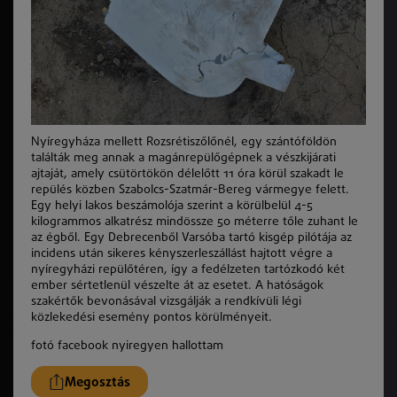
Nyíregyháza mellett Rozsrétiszőlőnél, egy szántóföldön
találták meg annak a magánrepülőgépnek a vészkijárati
ajtaját, amely csütörtökön délelőtt 11 óra körül szakadt le
repülés közben Szabolcs-Szatmár-Bereg vármegye felett.
Egy helyi lakos beszámolója szerint a körülbelül 4-5
kilogrammos alkatrész mindössze 50 méterre tőle zuhant le
az égből. Egy Debrecenből Varsóba tartó kisgép pilótája az
incidens után sikeres kényszerleszállást hajtott végre a
nyíregyházi repülőtéren, így a fedélzeten tartózkodó két
ember sértetlenül vészelte át az esetet. A hatóságok
szakértők bevonásával vizsgálják a rendkívüli légi
közlekedési esemény pontos körülményeit.
fotó facebook nyiregyen hallottam
Megosztás