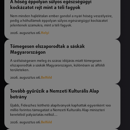
A hőség éppolyan súlyos egészségügyi
kockázatot rejt mint a téli fagyok
Nem minden hajléktalan ember gondol a nyári hőség veszélyeire,
pedig a hőhullámok éppolyan súlyos egészségügyi kockázatot
jelentenek számukra, mint a téli fagyok.
2026. augusztus 06.
Helyi
Tömegesen elszaporodtak a sáskák
Magyarországon
A szélsőségesen meleg és száraz időjárás miatt tömegesen
elszaporodtak a sáskák Magyarországon, különösen az alföldi
területeken.
2026. augusztus 06.
Belföld
Tovább gyűrűzik a Nemzeti Kulturális Alap
botrány
Újabb, Fideszhez köthető alapítványok kaphattak egyenként 100
millió forintos támogatást a Nemzeti Kulturális Alap miniszteri
keretéből pályáztatás nélkül....
2026. augusztus 06.
Belföld