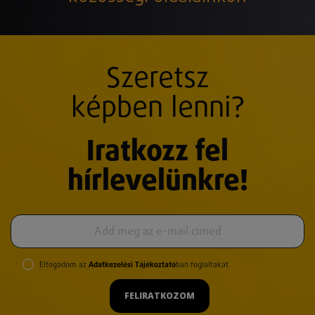
Szeretsz
képben lenni?
Iratkozz fel
hírlevelünkre!
Elfogadom az
Adatkezelési Tájékoztató
ban foglaltakat.
FELIRATKOZOM