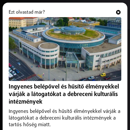
Ezt olvastad már?
Hallgasd és nézd
ONLINE
Leszakadt egy Debrecenből
felszállt magángép ajtaja
Nyíregyháza felett
2026. május 29.
Nyíregyháza
Nyíregyháza mellett Rozsrétiszőlőnél, egy szántóföldön
Ingyenes belépővel és hűsítő élményekkel
találták meg annak a magánrepülőgépnek a vészkijárati
várják a látogatókat a debreceni kulturális
ajtaját, amely csütörtökön délelőtt 11 óra körül szakadt le
repülés közben Szabolcs-Szatmár-Bereg vármegye felett.
intézmények
Ingyenes belépővel és hűsítő élményekkel várják a
látogatókat a debreceni kulturális intézmények a
tartós hőség miatt.