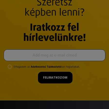
Szeretsz
képben lenni?
Iratkozz fel
hírlevelünkre!
Elfogadom az
Adatkezelési Tájékoztató
ban foglaltakat.
FELIRATKOZOM