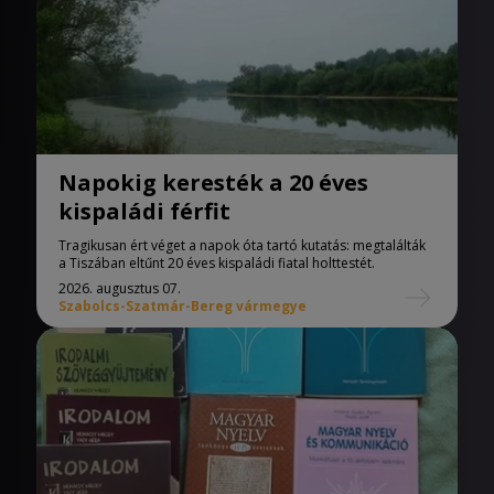
Napokig keresték a 20 éves
kispaládi férfit
Tragikusan ért véget a napok óta tartó kutatás: megtalálták
a Tiszában eltűnt 20 éves kispaládi fiatal holttestét.
2026. augusztus 07.
Szabolcs-Szatmár-Bereg vármegye