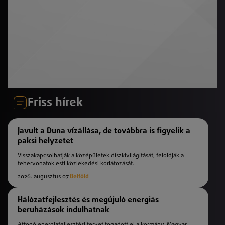
Friss hírek
Javult a Duna vízállása, de továbbra is figyelik a
paksi helyzetet
Visszakapcsolhatják a középületek díszkivilágítását, feloldják a
tehervonatok esti közlekedési korlátozását.
2026. augusztus 07.
Belföld
Hálózatfejlesztés és megújuló energiás
beruházások indulhatnak
Átfogó energiafejlesztési tervet fogadott el a kormány. Magyar