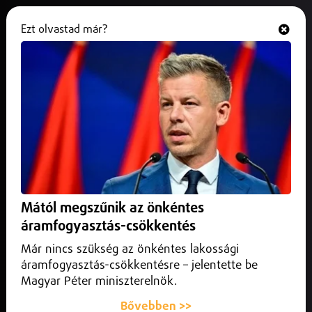
Ezt olvastad már?
Hallgasd és nézd
ONLINE
Lezárták az M3-as egyik lehajtóját
Szabolcsban
2026. május 12.
Közlekedés
Több héten át forgalomkorlátozásra kell készülniük az
autósoknak az M3-as autópályán Szabolcs-Szatmár-Bereg
Mától megszűnik az önkéntes
vármegyében.
áramfogyasztás-csökkentés
Már nincs szükség az önkéntes lakossági
áramfogyasztás-csökkentésre – jelentette be
Magyar Péter miniszterelnök.
Bővebben >>