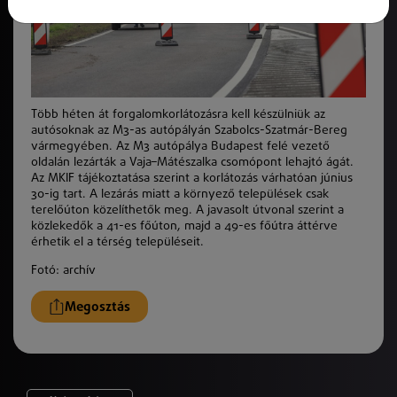
Több héten át forgalomkorlátozásra kell készülniük az
autósoknak az M3-as autópályán Szabolcs-Szatmár-Bereg
vármegyében. Az M3 autópálya Budapest felé vezető
oldalán lezárták a Vaja–Mátészalka csomópont lehajtó ágát.
Az MKIF tájékoztatása szerint a korlátozás várhatóan június
30-ig tart. A lezárás miatt a környező települések csak
terelőúton közelíthetők meg. A javasolt útvonal szerint a
közlekedők a 41-es főúton, majd a 49-es főútra áttérve
érhetik el a térség településeit.
Fotó: archív
Megosztás