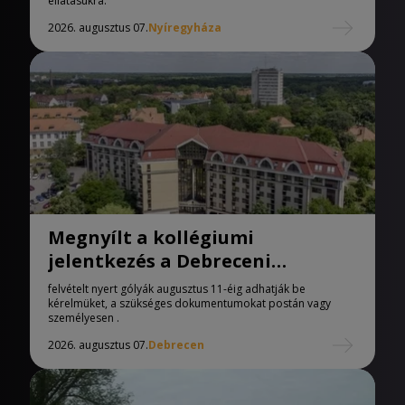
ellátásukra.
2026. augusztus 07.
Nyíregyháza
Megnyílt a kollégiumi
jelentkezés a Debreceni
Egyetemen
felvételt nyert gólyák augusztus 11-éig adhatják be
kérelmüket, a szükséges dokumentumokat postán vagy
személyesen .
2026. augusztus 07.
Debrecen