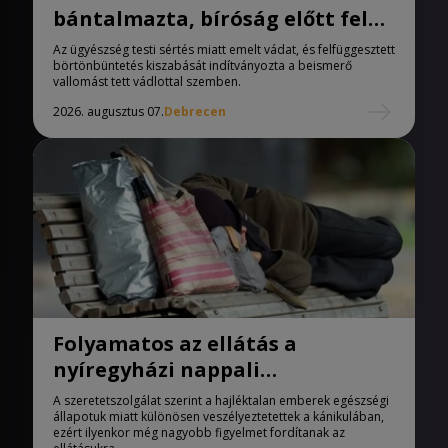
bántalmazta, bíróság előtt felel
a férfi
Az ügyészség testi sértés miatt emelt vádat, és felfüggesztett
börtönbüntetés kiszabását indítványozta a beismerő
vallomást tett vádlottal szemben.
2026. augusztus 07.
Debrecen
Folyamatos az ellátás a
nyíregyházi nappali
melegedőben
A szeretetszolgálat szerint a hajléktalan emberek egészségi
állapotuk miatt különösen veszélyeztetettek a kánikulában,
ezért ilyenkor még nagyobb figyelmet fordítanak az