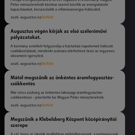
Péter miniszterelnök közlése szerint bővítik az energiatároló
kapacitásokat, korszerűsítik a villamosenergia-hálózatot.
2026. augusztus 07.
Belföld
Augusztus végén kiírják az első szélerőművi
pályázatokat.
A kormány emellett felgyorsítja a háztartási napelemek hálózati
csatlakoztatását, mindenki számára elérhetővé teszi az ingyenes
okosmérő-igénylést.
2026. augusztus 07.
Belföld
Mától megszűnik az önkéntes áramfogyasztás-
csökkentés
Már nincs szükség az önkéntes lakossági áramfogyasztás-
csökkentésre – jelentette be Magyar Péter miniszterelnök.
2026. augusztus 07.
Belföld
Megszűnik a Klebelsberg Központ középirányítói
szerepe
A cél, hogy az iskolák önállóbban működhessenek, a pedagógusok