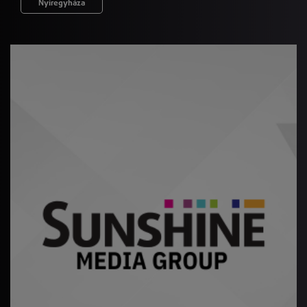
Nyíregyháza