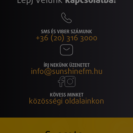
Lépj velünk
kapcsolatba!
SMS ÉS VIBER SZÁMUNK
+36 (20) 316 3000
ÍRJ NEKÜNK ÜZENETET
info@sunshinefm.hu
KÖVESS MINKET
közösségi oldalainkon