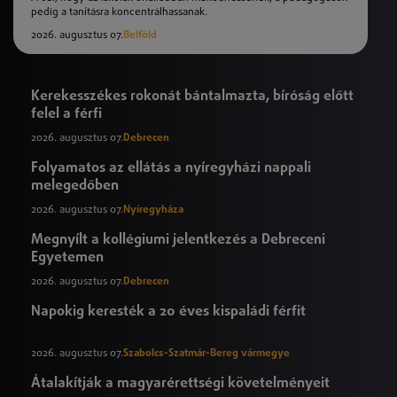
pedig a tanításra koncentrálhassanak.
2026. augusztus 07.
Belföld
Kerekesszékes rokonát bántalmazta, bíróság előtt
felel a férfi
2026. augusztus 07.
Debrecen
Folyamatos az ellátás a nyíregyházi nappali
melegedőben
2026. augusztus 07.
Nyíregyháza
Megnyílt a kollégiumi jelentkezés a Debreceni
Egyetemen
2026. augusztus 07.
Debrecen
Napokig keresték a 20 éves kispaládi férfit
2026. augusztus 07.
Szabolcs-Szatmár-Bereg vármegye
Átalakítják a magyarérettségi követelményeit