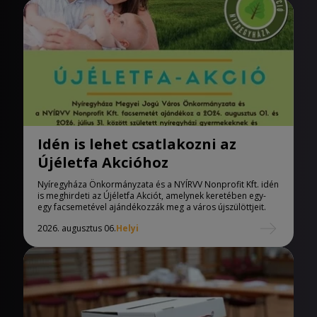
Idén is lehet csatlakozni az
Újéletfa Akcióhoz
Nyíregyháza Önkormányzata és a NYÍRVV Nonprofit Kft. idén
is meghirdeti az Újéletfa Akciót, amelynek keretében egy-
egy facsemetével ajándékozzák meg a város újszülöttjeit.
2026. augusztus 06.
Helyi