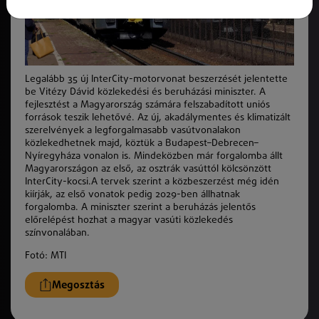
Legalább 35 új InterCity-motorvonat beszerzését jelentette
be Vitézy Dávid közlekedési és beruházási miniszter. A
fejlesztést a Magyarország számára felszabadított uniós
források teszik lehetővé. Az új, akadálymentes és klimatizált
szerelvények a legforgalmasabb vasútvonalakon
közlekedhetnek majd, köztük a Budapest–Debrecen–
Nyíregyháza vonalon is. Mindeközben már forgalomba állt
Magyarországon az első, az osztrák vasúttól kölcsönzött
InterCity-kocsi.A tervek szerint a közbeszerzést még idén
kiírják, az első vonatok pedig 2029-ben állhatnak
forgalomba. A miniszter szerint a beruházás jelentős
előrelépést hozhat a magyar vasúti közlekedés
színvonalában.
Fotó: MTI
Megosztás