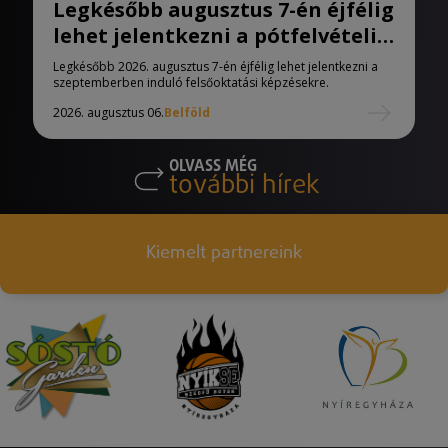
Legkésőbb augusztus 7-én éjfélig
lehet jelentkezni a pótfelvételi
eljárásban
Legkésőbb 2026. augusztus 7-én éjfélig lehet jelentkezni a
szeptemberben induló felsőoktatási képzésekre.
2026. augusztus 06.
Belföld
OLVASS MÉG
további hírek
Kiemelt partnereink