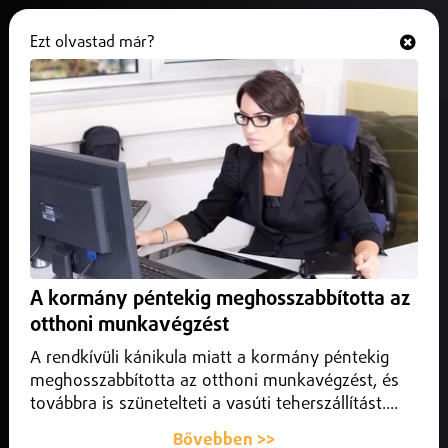
Ezt olvastad már?
Hallgasd és nézd
ONLINE
Legalább 35 korszerű
motorvonatot vásárolhat a MÁV
2026. június 04.
Belföld
Legalább 35 új InterCity-motorvonat beszerzését jelentette
be Vitézy Dávid közlekedési és beruházási miniszter.
A kormány péntekig meghosszabbította az
otthoni munkavégzést
A rendkívüli kánikula miatt a kormány péntekig
meghosszabbította az otthoni munkavégzést, és
továbbra is szünetelteti a vasúti teherszállítást....
Bővebben >>