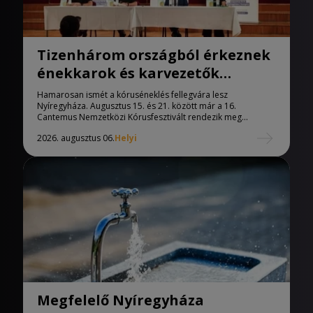
Tizenhárom országból érkeznek
énekkarok és karvezetők
Nyíregyházára
Hamarosan ismét a kóruséneklés fellegvára lesz
Nyíregyháza. Augusztus 15. és 21. között már a 16.
Cantemus Nemzetközi Kórusfesztivált rendezik meg...
2026. augusztus 06.
Helyi
Megfelelő Nyíregyháza