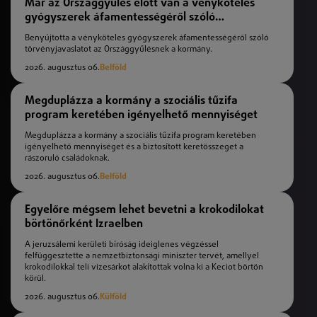
Már az Országgyűlés előtt van a vényköteles
gyógyszerek áfamentességéről szóló
törvényjavaslat
Benyújtotta a vényköteles gyógyszerek áfamentességéről szóló
törvényjavaslatot az Országgyűlésnek a kormány.
2026. augusztus 06.
Belföld
Megduplázza a kormány a szociális tűzifa
program keretében igényelhető mennyiséget
Megduplázza a kormány a szociális tűzifa program keretében
igényelhető mennyiséget és a biztosított keretösszeget a
rászoruló családoknak.
2026. augusztus 06.
Belföld
Egyelőre mégsem lehet bevetni a krokodilokat
börtönőrként Izraelben
A jeruzsálemi kerületi bíróság ideiglenes végzéssel
felfüggesztette a nemzetbiztonsági miniszter tervét, amellyel
krokodilokkal teli vizesárkot alakítottak volna ki a Keciot börtön
körül.
2026. augusztus 06.
Külföld