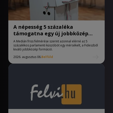
A népesség 5 százaléka
támogatna egy új jobbközép
pártot
A Medián friss felmérése szerint azonnal elérné az 5
százalékos parlamenti küszöböt egy mérsékelt, a Fideszből
kiváló jobbközép formáció.
2026. augusztus 06.
Belföld