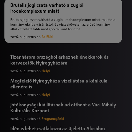
Brutális jogi csata várható a zuglói
irodakomplexum miatt
Brutális jogi csata várható a zuglói irodakomplexum miatt, miután a
kormány elállt a vásárlástól, és visszaköveteli az előző kormány
által kifizetett több mint 300 milliárd forintot.
2026. augusztus 06.
Belföld
Tizenhárom országból érkeznek énekkarok és
karvezetők Nyíregyházára
2026. augusztus 06.
Helyi
Megfelelő Nyíregyháza vízellátása a kánikula
ellenére is
2026. augusztus 06.
Helyi
Jótékonysági kiállításnak ad otthont a Váci Mihály
Kulturális Központ
2026. augusztus 06.
Programajánló
Idén is lehet csatlakozni az Újéletfa Akcióhoz