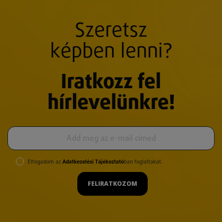
Szeretsz
képben lenni?
Iratkozz fel
hírlevelünkre!
Elfogadom az
Adatkezelési Tájékoztató
ban foglaltakat.
FELIRATKOZOM