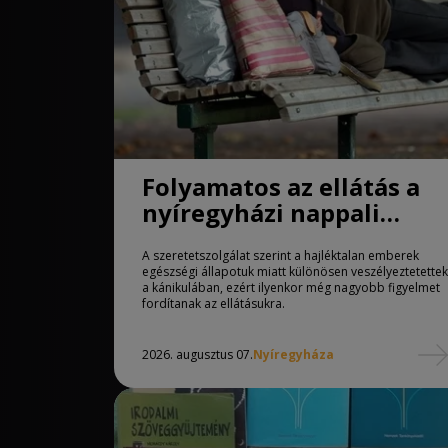
Folyamatos az ellátás a
nyíregyházi nappali
melegedőben
A szeretetszolgálat szerint a hajléktalan emberek
egészségi állapotuk miatt különösen veszélyeztetettek
a kánikulában, ezért ilyenkor még nagyobb figyelmet
fordítanak az ellátásukra.
2026. augusztus 07.
Nyíregyháza