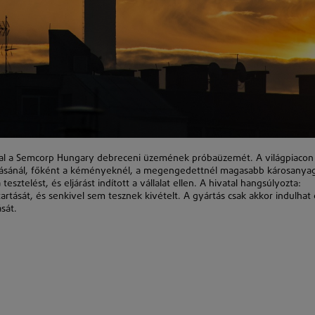
vatal a Semcorp Hungary debreceni üzemének próbaüzemét. A világpiacon 
rrásánál, főként a kéményeknél, a megengedettnél magasabb károsanya
sztelést, és eljárást indított a vállalat ellen. A hivatal hangsúlyozta:
rtását, és senkivel sem tesznek kivételt. A gyártás csak akkor indulhat 
sát.