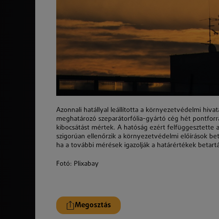
Azonnali hatállyal leállította a környezetvédelmi hi
meghatározó szeparátorfólia-gyártó cég hét pontfo
kibocsátást mértek. A hatóság ezért felfüggesztette a te
szigorúan ellenőrzik a környezetvédelmi előírások beta
ha a további mérések igazolják a határértékek betartá
Fotó: PIixabay
Megosztás