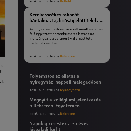
2026. augusztus 07.
Belföld
Kerekesszékes rokonát
bántalmazta, bíróság előtt felel a
férfi
Az ügyészség testi sértés miatt emelt vádat, és
felfüggesztett börtönbüntetés kiszabását
indítványozta a beismerő vallomást tett
vádlottal szemben.
2026. augusztus 07.
Debrecen
is
g-
Folyamatos az ellátás a
el,
nyíregyházi nappali melegedőben
2026. augusztus 07.
Nyíregyháza
Megnyílt a kollégiumi jelentkezés
a Debreceni Egyetemen
2026. augusztus 07.
Debrecen
Napokig keresték a 20 éves
kispaládi férfit