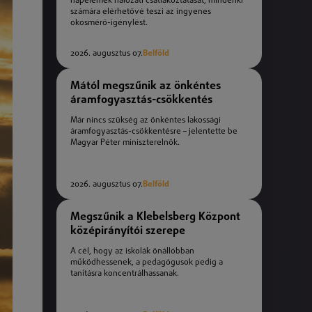
napelemek hálózati csatlakoztatását, mindenki
számára elérhetővé teszi az ingyenes
okosmérő-igénylést.
2026. augusztus 07.
Belföld
Mától megszűnik az önkéntes
áramfogyasztás-csökkentés
Már nincs szükség az önkéntes lakossági
áramfogyasztás-csökkentésre – jelentette be
Magyar Péter miniszterelnök.
2026. augusztus 07.
Belföld
Megszűnik a Klebelsberg Központ
középirányítói szerepe
A cél, hogy az iskolák önállóbban
működhessenek, a pedagógusok pedig a
tanításra koncentrálhassanak.