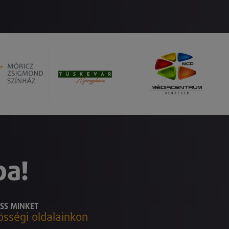
ba!
SS MINKET
össégi oldalainkon