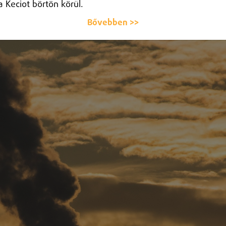
a Keciot börtön körül.
Bővebben >>