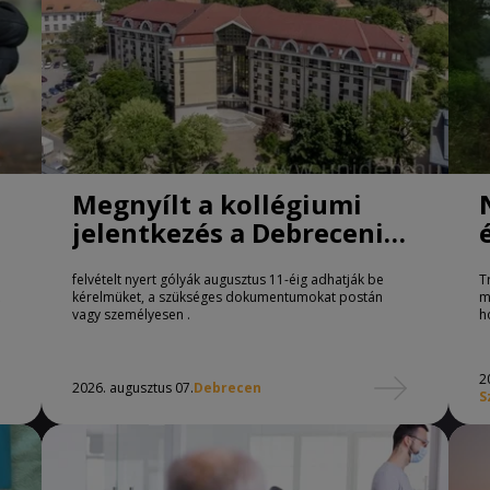
Megnyílt a kollégiumi
jelentkezés a Debreceni
Egyetemen
felvételt nyert gólyák augusztus 11-éig adhatják be
T
kérelmüket, a szükséges dokumentumokat postán
m
vagy személyesen .
h
2
2026. augusztus 07.
Debrecen
S