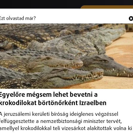
SMS ÉS VIBER SZÁMUNK
Hallgasd és
+36 (20) 316 3000
Ezt olvastad már?
róbaüzemét Debrecenben
ó cég hét pontforrásánál, főként a kéményeknél, a megengedettnél
Egyelőre mégsem lehet bevetni a
krokodilokat börtönőrként Izraelben
A jeruzsálemi kerületi bíróság ideiglenes végzéssel
felfüggesztette a nemzetbiztonsági miniszter tervét,
amellyel krokodilokkal teli vizesárkot alakítottak volna ki