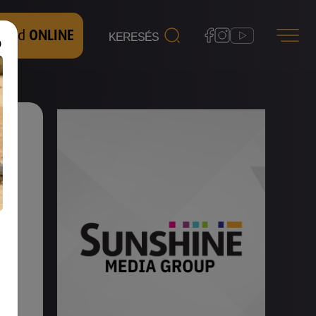
 nézd
ONLINE