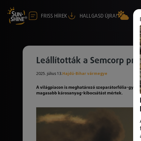
FRISS HÍREK
HALLGASD ÚJRA!
Leállították a Semcorp p
2025. július 13.
Hajdú-Bihar vármegye
A világpiacon is meghatározó szeparátorfólia-gyárt
magasabb károsanyag-kibocsátást mértek.