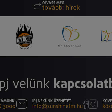
OLVASS MÉG
további hírek
pj velünk
kapcsolat
SZÁMUNK
ÍRJ NEKÜNK ÜZENETET
KÖVE
6 3000
info@sunshinefm.hu
köz