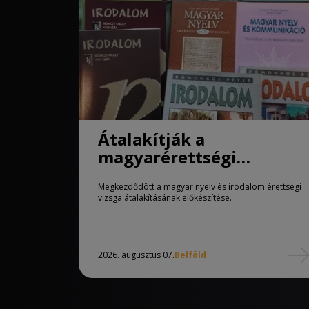
Átalakítják a
magyarérettségi
követelményeit
Megkezdődött a magyar nyelv és irodalom érettségi
vizsga átalakításának előkészítése.
2026. augusztus 07.
Belföld