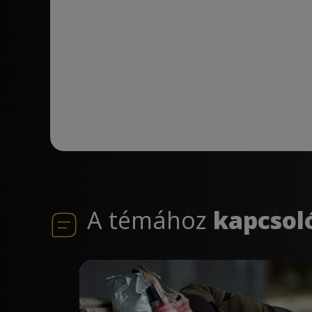
A témához
kapcsol