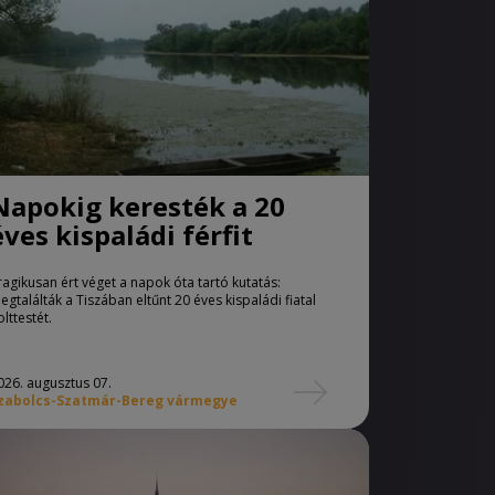
Napokig keresték a 20
éves kispaládi férfit
ragikusan ért véget a napok óta tartó kutatás:
egtalálták a Tiszában eltűnt 20 éves kispaládi fiatal
olttestét.
026. augusztus 07.
zabolcs-Szatmár-Bereg vármegye