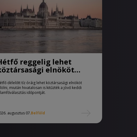
Hétfő reggelig lehet
köztársasági elnököt
jelölni
étfő délelőtt tíz óráig lehet köztársasági elnököt
elölni, miután hivatalosan is kitűzték a jövő keddi
llamfőválasztás időpontját.
026. augusztus 07.
Belföld