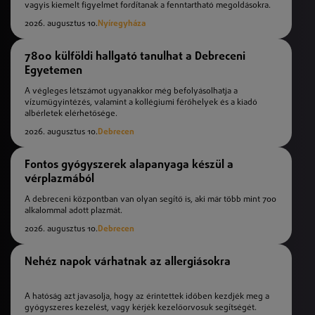
vagyis kiemelt figyelmet fordítanak a fenntartható megoldásokra.
2026. augusztus 10.
Nyíregyháza
7800 külföldi hallgató tanulhat a Debreceni
Egyetemen
A végleges létszámot ugyanakkor még befolyásolhatja a
vízumügyintézés, valamint a kollégiumi férőhelyek és a kiadó
albérletek elérhetősége.
2026. augusztus 10.
Debrecen
Fontos gyógyszerek alapanyaga készül a
vérplazmából
A debreceni központban van olyan segítő is, aki már több mint 700
alkalommal adott plazmát.
2026. augusztus 10.
Debrecen
Nehéz napok várhatnak az allergiásokra
A hatóság azt javasolja, hogy az érintettek időben kezdjék meg a
gyógyszeres kezelést, vagy kérjék kezelőorvosuk segítségét.