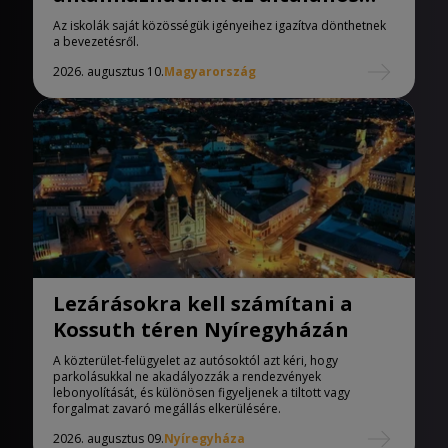
iskolák
Az iskolák saját közösségük igényeihez igazítva dönthetnek
a bevezetésről.
2026. augusztus 10.
Magyarország
Lezárásokra kell számítani a
Kossuth téren Nyíregyházán
A közterület-felügyelet az autósoktól azt kéri, hogy
parkolásukkal ne akadályozzák a rendezvények
lebonyolítását, és különösen figyeljenek a tiltott vagy
forgalmat zavaró megállás elkerülésére.
2026. augusztus 09.
Nyíregyháza