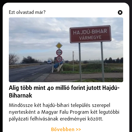
Ezt olvastad már?
Hallgasd és nézd
ONLINE
Közel 80 vállalat támogatja a
„Tanítsunk Magyarországért!”
programot
2025. július 03.
Szabolcs-Szatmár-Bereg vármegye
A cégek nemcsak anyagilag, hanem aktívan szervezőként
Alig több mint 40 millió forint jutott Hajdú-
is bekapcsolódnak a programba.
Biharnak
Mindössze két hajdú-bihari település szerepel
nyertesként a Magyar Falu Program két legutóbbi
pályázati felhívásának eredményei között.
Bővebben >>