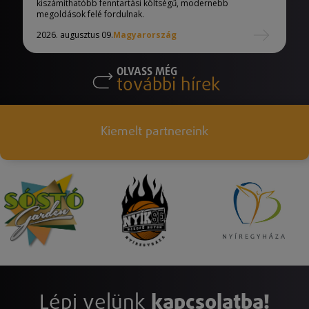
kiszámíthatóbb fenntartási költségű, modernebb
megoldások felé fordulnak.
2026. augusztus 09.
Magyarország
OLVASS MÉG
további hírek
Kiemelt partnereink
Lépj velünk
kapcsolatba!