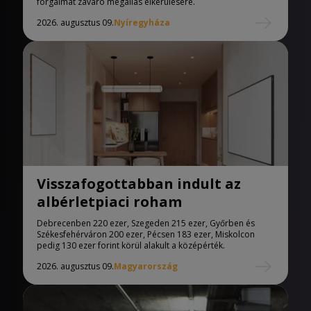
forgalmat zavaró megállás elkerülésére.
2026. augusztus 09.
Nyíregyháza
Visszafogottabban indult az
albérletpiaci roham
Debrecenben 220 ezer, Szegeden 215 ezer, Győrben és
Székesfehérváron 200 ezer, Pécsen 183 ezer, Miskolcon
pedig 130 ezer forint körül alakult a középérték.
2026. augusztus 09.
Magyarország