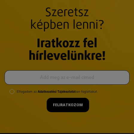
Szeretsz
képben lenni?
Iratkozz fel
hírlevelünkre!
Elfogadom az
Adatkezelési Tájékoztató
ban foglaltakat.
FELIRATKOZOM