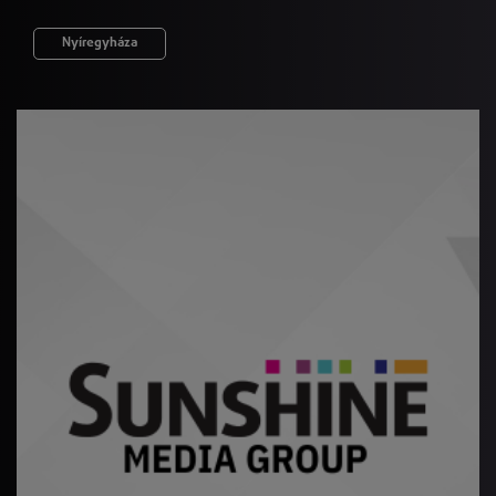
Nyíregyháza