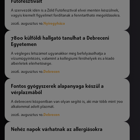
Futófesztivált
A szervezők idén is a Zöld Futófesztivál elvei mentén készülnek,
vagyis kiemelt figyelmet fordítanak a fenntartható megoldásokra.
2026. augusztus 10.
Nyíregyháza
7800 külföldi hallgató tanulhat a Debreceni
Egyetemen
A végleges létszámot ugyanakkor még befolyásolhatja a
vízumügyintézés, valamint a kollégiumi férőhelyek és a kiadó
albérletek elérhetősége.
2026. augusztus 10.
Debrecen
Fontos gyógyszerek alapanyaga készül a
vérplazmából
A debreceni központban van olyan segítő is, aki már több mint 700
alkalommal adott plazmát.
2026. augusztus 10.
Debrecen
Nehéz napok várhatnak az allergiásokra