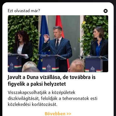
Ezt olvastad már?
Hallgasd és nézd
ONLINE
Kötelező a maszkviselés több
osztályon az Oktatókórházban!
2025. október 10.
Nyíregyháza
Ismét kötelező a maszkviselés a Szabolcs-Szatmár-Bereg
Vármegyei Oktatókórház minden tagintézményének több
Javult a Duna vízállása, de továbbra is
osztályán.
figyelik a paksi helyzetet
Visszakapcsolhatják a középületek
díszkivilágítását, feloldják a tehervonatok esti
közlekedési korlátozását.
Bővebben >>