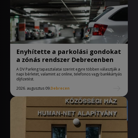
Enyhítette a parkolási gondokat
a zónás rendszer Debrecenben
A DV Parking tapasztalatai szerint egyre többen választják a
napi bérletet, valamint az online, telefonos vagy bankkártyás
díjfizetést.
2026. augusztus 09.
Debrecen