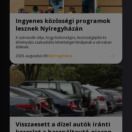
Ingyenes közösségi programok
lesznek Nyíregyházán
A szervezők célja, hogy biztonságos, közösségépítő és
élménydús szabadidős lehetőséget kínáljanak a városban
élőknek.
2026. augusztus 09.
Nyíregyháza
Visszaesett a dízel autók iránti
kereslet a használtautó-piacon