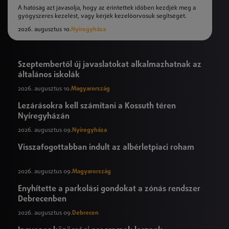
A hatóság azt javasolja, hogy az érintettek időben kezdjék meg a
gyógyszeres kezelést, vagy kérjék kezelőorvosuk segítségét.
2026. augusztus 10.
Nyíregyháza
Szeptembertől új javaslatokat alkalmazhatnak az
általános iskolák
2026. augusztus 10.
Magyarország
Lezárásokra kell számítani a Kossuth téren
Nyíregyházán
2026. augusztus 09.
Nyíregyháza
Visszafogottabban indult az albérletpiaci roham
2026. augusztus 09.
Magyarország
Enyhítette a parkolási gondokat a zónás rendszer
Debrecenben
2026. augusztus 09.
Debrecen