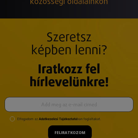
közösségi oldalainkon
Szeretsz
képben lenni?
Iratkozz fel
hírlevelünkre!
Elfogadom az
Adatkezelési Tájékoztató
ban foglaltakat.
FELIRATKOZOM