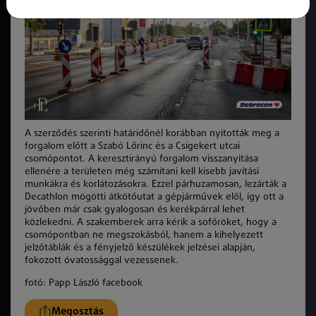
A szerződés szerinti határidőnél korábban nyitották meg a
forgalom előtt a Szabó Lőrinc és a Csigekert utcai
csomópontot. A keresztirányú forgalom visszanyitása
ellenére a területen még számítani kell kisebb javítási
munkákra és korlátozásokra. Ezzel párhuzamosan, lezárták a
Decathlon mögötti átkötőutat a gépjárművek elől, így ott a
jövőben már csak gyalogosan és kerékpárral lehet
közlekedni. A szakemberek arra kérik a sofőröket, hogy a
csomópontban ne megszokásból, hanem a kihelyezett
jelzőtáblák és a fényjelző készülékek jelzései alapján,
fokozott óvatossággal vezessenek.
fotó: Papp László facebook
Megosztás