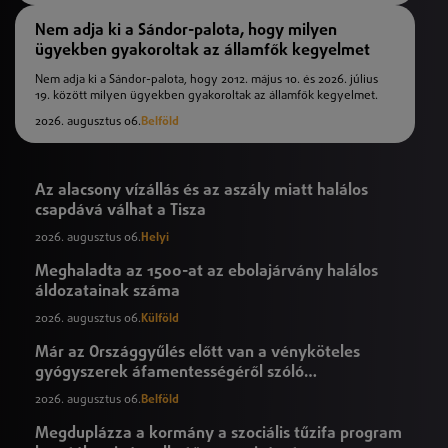
Nem adja ki a Sándor-palota, hogy milyen
ügyekben gyakoroltak az államfők kegyelmet
Nem adja ki a Sándor-palota, hogy 2012. május 10. és 2026. július
19. között milyen ügyekben gyakoroltak az államfők kegyelmet.
2026. augusztus 06.
Belföld
Az alacsony vízállás és az aszály miatt halálos
csapdává válhat a Tisza
2026. augusztus 06.
Helyi
Meghaladta az 1500-at az ebolajárvány halálos
áldozatainak száma
2026. augusztus 06.
Külföld
Már az Országgyűlés előtt van a vényköteles
gyógyszerek áfamentességéről szóló
törvényjavaslat
2026. augusztus 06.
Belföld
Megduplázza a kormány a szociális tűzifa program