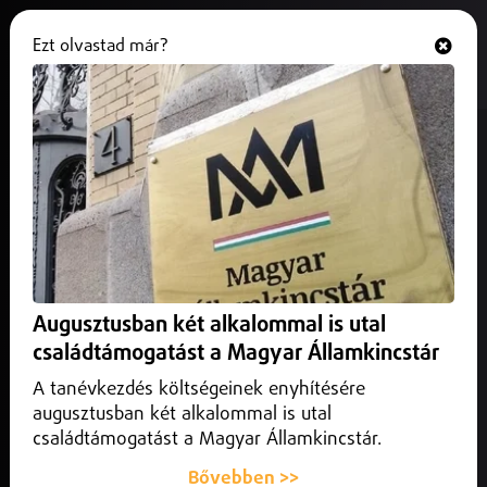
Ezt olvastad már?
Hallgasd és nézd
ONLINE
Korábban megnyitották a
forgalom előtt a Szabó Lőrinc és a
Csigekert utcai csomópontot
2026. június 05.
Debrecen Közlekedés
A szakemberek arra kérik a sofőröket, hogy a
Augusztusban két alkalommal is utal
csomópontban ne megszokásból, hanem a kihelyezett
családtámogatást a Magyar Államkincstár
jelzőtáblák és a fényjelző készülékek jelzései alapján,
fokozott óvatossággal vezessenek.
A tanévkezdés költségeinek enyhítésére
augusztusban két alkalommal is utal
családtámogatást a Magyar Államkincstár.
Bővebben >>