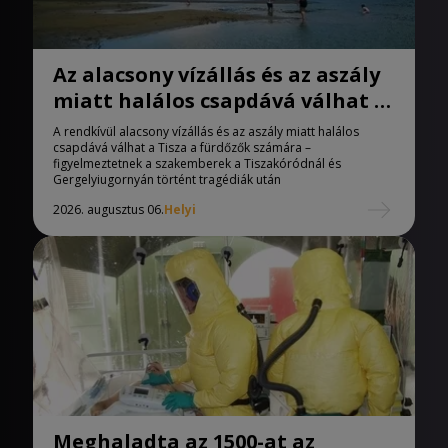
Az alacsony vízállás és az aszály
miatt halálos csapdává válhat a
Tisza
A rendkívül alacsony vízállás és az aszály miatt halálos
csapdává válhat a Tisza a fürdőzők számára –
figyelmeztetnek a szakemberek a Tiszakóródnál és
Gergelyiugornyán történt tragédiák után
2026. augusztus 06.
Helyi
Meghaladta az 1500-at az