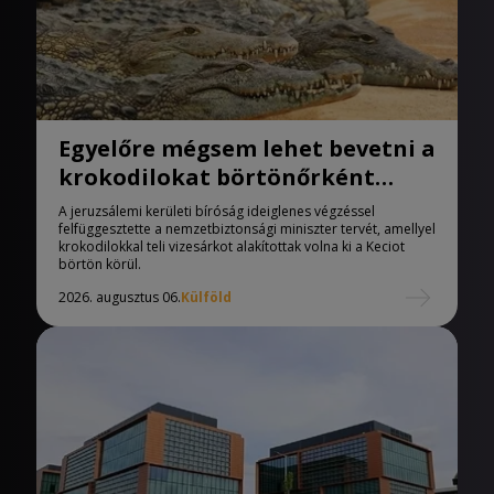
Egyelőre mégsem lehet bevetni a
krokodilokat börtönőrként
Izraelben
A jeruzsálemi kerületi bíróság ideiglenes végzéssel
felfüggesztette a nemzetbiztonsági miniszter tervét, amellyel
krokodilokkal teli vizesárkot alakítottak volna ki a Keciot
börtön körül.
2026. augusztus 06.
Külföld