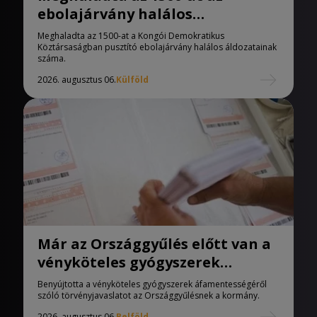
ebolajárvány halálos
áldozatainak száma
Meghaladta az 1500-at a Kongói Demokratikus
Köztársaságban pusztító ebolajárvány halálos áldozatainak
száma.
2026. augusztus 06.
Külföld
Már az Országgyűlés előtt van a
vényköteles gyógyszerek
áfamentességéről szóló
Benyújtotta a vényköteles gyógyszerek áfamentességéről
törvényjavaslat
szóló törvényjavaslatot az Országgyűlésnek a kormány.
2026. augusztus 06.
Belföld