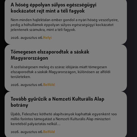
A hőség éppolyan súlyos egészségügyi
kockázatot rejt mint a téli fagyok
Nem minden hajléktalan ember gondol a nyári hőség veszélyeire,
pedig a hőhullámok éppolyan súlyos egészségügyi kockázatot
jelentenek számukra, mint a téli fagyok.
2026. augusztus 06.
Helyi
Tömegesen elszaporodtak a sáskák
Magyarországon
A szélsőségesen meleg és száraz időjárás miatt tömegesen
elszaporodtak a sáskák Magyarországon, különösen az alföldi
területeken.
2026. augusztus 06.
Belföld
Tovább gyűrűzik a Nemzeti Kulturális Alap
botrány
Újabb, Fideszhez köthető alapítványok kaphattak egyenként 100
millió forintos támogatást a Nemzeti Kulturális Alap miniszteri
keretéből pályáztatás nélkül....
2026. augusztus 06.
Belföld