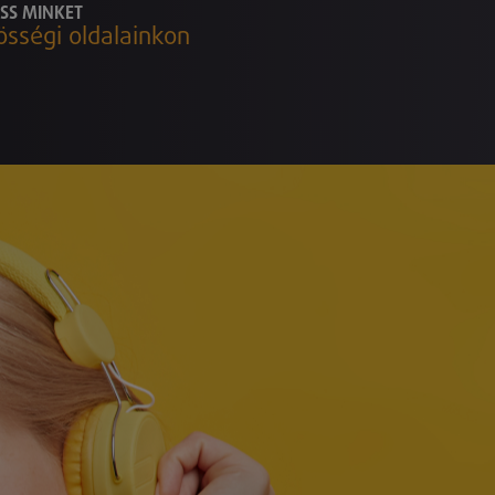
SS MINKET
össégi oldalainkon