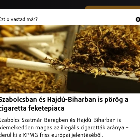
SMS ÉS VIBER SZÁMUNK
Hallgasd és
+36 (20) 316 3000
Ezt olvastad már?
l a tankolás
energiaárak, az olaj világpiaci jegyzése több mint 10 százalékkal
Szabolcsban és Hajdú-Biharban is pörög a
cigaretta feketepiaca
Szabolcs-Szatmár-Beregben és Hajdú-Biharban is
kiemelkedően magas az illegális cigaretták aránya –
derül ki a KPMG friss európai jelentéséből.