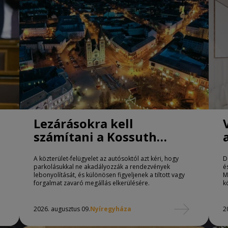
Lezárásokra kell
számítani a Kossuth
téren Nyíregyházán
A közterület-felügyelet az autósoktól azt kéri, hogy
D
parkolásukkal ne akadályozzák a rendezvények
é
lebonyolítását, és különösen figyeljenek a tiltott vagy
M
forgalmat zavaró megállás elkerülésére.
k
2026. augusztus 09.
Nyíregyháza
2