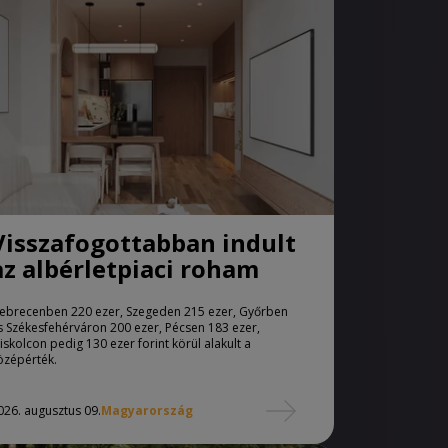
Visszafogottabban indult
az albérletpiaci roham
ebrecenben 220 ezer, Szegeden 215 ezer, Győrben
s Székesfehérváron 200 ezer, Pécsen 183 ezer,
iskolcon pedig 130 ezer forint körül alakult a
özépérték.
026. augusztus 09.
Magyarország