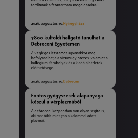
mentén készülnek, vagyis kiemelt figyelmet
fordítanak a fenntartható megoldásokra.
2026. augusztus 10.
Nyíregyháza
7800 külföldi hallgató tanulhat a
Debreceni Egyetemen
A végleges létszámot ugyanakkor még
befolyásolhatja a vízumügyintézés, valamint a
kollégiumi férőhelyek és a kiadó albérletek
elérhetősége.
2026. augusztus 10.
Debrecen
Fontos gyógyszerek alapanyaga
készül a vérplazmából
A debreceni központban van olyan segítő is,
aki már több mint 700 alkalommal adott
plazmát.