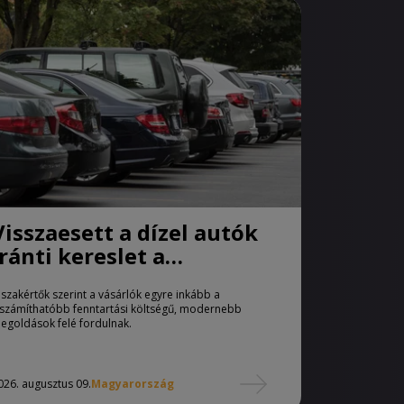
Visszaesett a dízel autók
iránti kereslet a
használtautó-piacon
 szakértők szerint a vásárlók egyre inkább a
iszámíthatóbb fenntartási költségű, modernebb
egoldások felé fordulnak.
026. augusztus 09.
Magyarország