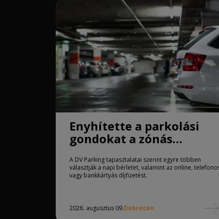
Enyhítette a parkolási
gondokat a zónás
rendszer Debrecenben
A DV Parking tapasztalatai szerint egyre többen
választják a napi bérletet, valamint az online, telefono
vagy bankkártyás díjfizetést.
2026. augusztus 09.
Debrecen