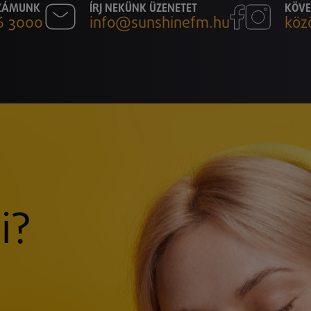
SZÁMUNK
ÍRJ NEKÜNK ÜZENETET
KÖVE
6 3000
info@sunshinefm.hu
köz
i?