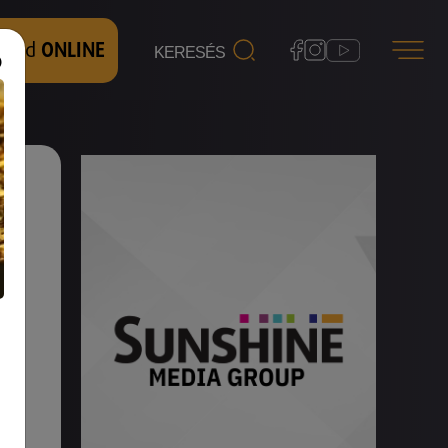
 nézd
ONLINE