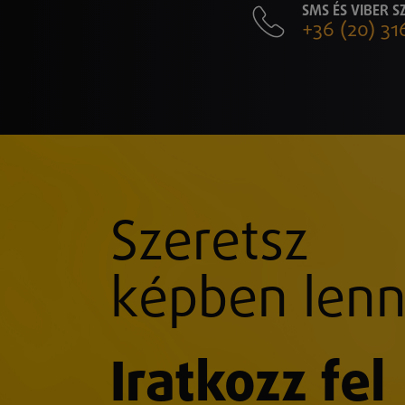
SMS ÉS VIBER 
+36 (20) 31
Szeretsz
képben lenn
Iratkozz fel