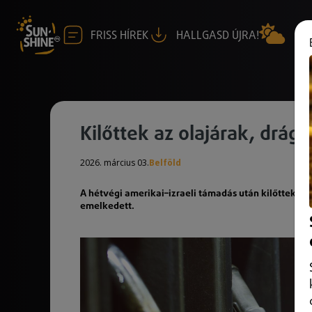
FRISS HÍREK
HALLGASD ÚJRA!
Kilőttek az olajárak, drágu
2026. március 03.
Belföld
A hétvégi amerikai–izraeli támadás után kilőttek az 
emelkedett.