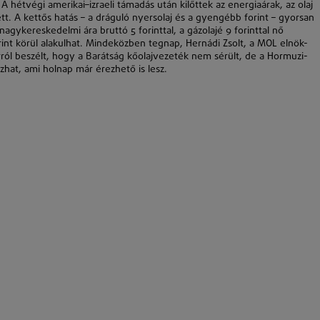
 hétvégi amerikai–izraeli támadás után kilőttek az energiaárak, az olaj
tt. A kettős hatás – a dráguló nyersolaj és a gyengébb forint – gyorsan
nagykereskedelmi ára bruttó 5 forinttal, a gázolajé 9 forinttal nő
forint körül alakulhat. Mindeközben tegnap,
Hernádi Zsolt
, a
MOL
elnök-
ól beszélt, hogy a Barátság kőolajvezeték nem sérült, de a
Hormuzi-
hat, ami holnap már érezhető is lesz.