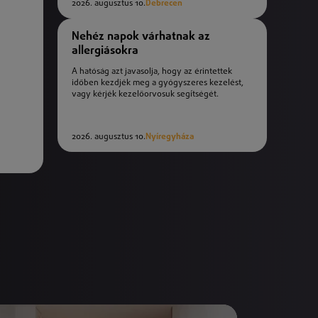
2026. augusztus 10.
Debrecen
Nehéz napok várhatnak az
allergiásokra
A hatóság azt javasolja, hogy az érintettek
időben kezdjék meg a gyógyszeres kezelést,
vagy kérjék kezelőorvosuk segítségét.
2026. augusztus 10.
Nyíregyháza