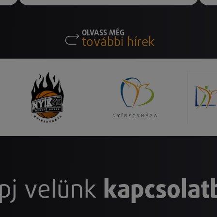
OLVASS MÉG
további hírek
pj velünk
kapcsolat