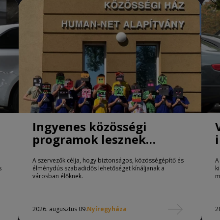
Ingyenes közösségi
programok lesznek
Nyíregyházán
A szervezők célja, hogy biztonságos, közösségépítő és
A
s
élménydús szabadidős lehetőséget kínáljanak a
k
városban élőknek.
m
2026. augusztus 09.
Nyíregyháza
2