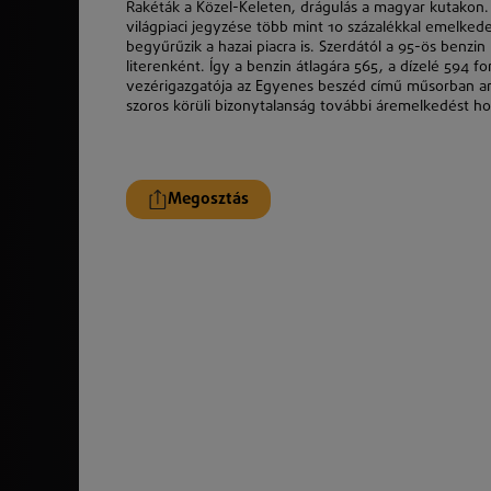
Rakéták a Közel-Keleten, drágulás a magyar kutakon. A
világpiaci jegyzése több mint 10 százalékkal emelkede
begyűrűzik a hazai piacra is. Szerdától a 95-ös benzin 
literenként. Így a benzin átlagára 565, a dízelé 594 
vezérigazgatója az
Egyenes beszéd
című műsorban arr
szoros
körüli bizonytalanság további áremelkedést hoz
Megosztás