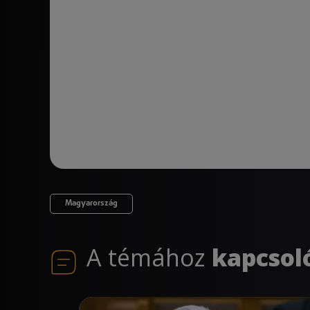
Magyarország
A témához
kapcsol