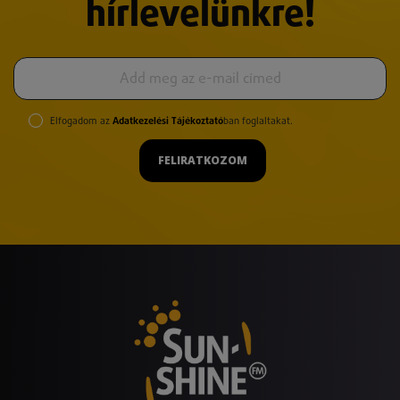
hírlevelünkre!
Elfogadom az
Adatkezelési Tájékoztató
ban foglaltakat.
FELIRATKOZOM