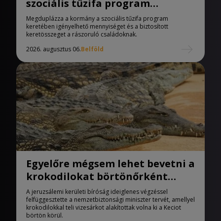
szociális tűzifa program
keretében igényelhető
Megduplázza a kormány a szociális tűzifa program
mennyiséget
keretében igényelhető mennyiséget és a biztosított
keretösszeget a rászoruló családoknak.
2026. augusztus 06.
Belföld
Egyelőre mégsem lehet bevetni a
krokodilokat börtönőrként
Izraelben
A jeruzsálemi kerületi bíróság ideiglenes végzéssel
felfüggesztette a nemzetbiztonsági miniszter tervét, amellyel
krokodilokkal teli vizesárkot alakítottak volna ki a Keciot
börtön körül.