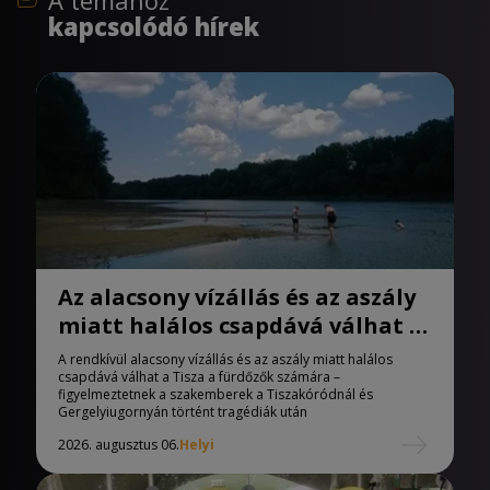
kapcsolódó hírek
Az alacsony vízállás és az aszály
miatt halálos csapdává válhat a
Tisza
A rendkívül alacsony vízállás és az aszály miatt halálos
csapdává válhat a Tisza a fürdőzők számára –
figyelmeztetnek a szakemberek a Tiszakóródnál és
Gergelyiugornyán történt tragédiák után
2026. augusztus 06.
Helyi