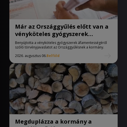
Már az Országgyűlés előtt van a
vényköteles gyógyszerek
áfamentességéről szóló
Benyújtotta a vényköteles gyógyszerek áfamentességéről
törvényjavaslat
szóló törvényjavaslatot az Országgyűlésnek a kormány.
2026. augusztus 06.
Belföld
Megduplázza a kormány a