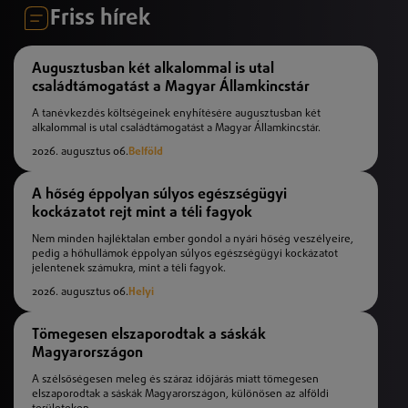
Friss hírek
Augusztusban két alkalommal is utal
családtámogatást a Magyar Államkincstár
A tanévkezdés költségeinek enyhítésére augusztusban két
alkalommal is utal családtámogatást a Magyar Államkincstár.
2026. augusztus 06.
Belföld
A hőség éppolyan súlyos egészségügyi
kockázatot rejt mint a téli fagyok
Nem minden hajléktalan ember gondol a nyári hőség veszélyeire,
pedig a hőhullámok éppolyan súlyos egészségügyi kockázatot
jelentenek számukra, mint a téli fagyok.
2026. augusztus 06.
Helyi
Tömegesen elszaporodtak a sáskák
Magyarországon
A szélsőségesen meleg és száraz időjárás miatt tömegesen
elszaporodtak a sáskák Magyarországon, különösen az alföldi