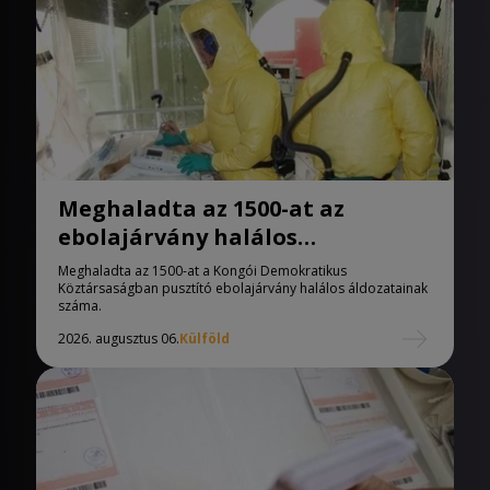
Meghaladta az 1500-at az
ebolajárvány halálos
áldozatainak száma
Meghaladta az 1500-at a Kongói Demokratikus
Köztársaságban pusztító ebolajárvány halálos áldozatainak
száma.
2026. augusztus 06.
Külföld