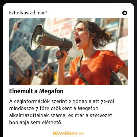
Ezt olvastad már?
Hallgasd és nézd
ONLINE
Két informatika fókuszú
eseménnyel várja a fiatalokat a
Nyíregyházi Egyetem!
2025. május 13.
Programajánló
A Nyíregyházi Egyetem Matematika és Informatika
Elnémult a Megafon
Intézete májusban rendezi meg IT Karriernapját és
Pályaorientációs Napját.
A céginformációk szerint 2 hónap alatt 72-ről
mindössze 7 főre csökkent a Megafon
alkalmazottainak száma, és már a szervezet
honlapja sem elérhető.
Bővebben >>