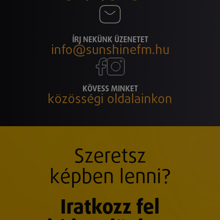
ÍRJ NEKÜNK ÜZENETET
info@sunshinefm.hu
KÖVESS MINKET
közösségi oldalainkon
Szeretsz
képben lenni?
Iratkozz fel