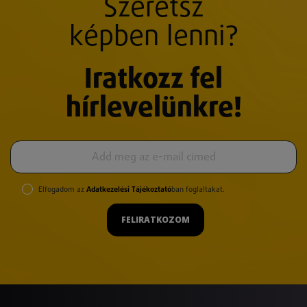
Szeretsz
képben lenni?
Iratkozz fel
hírlevelünkre!
Elfogadom az
Adatkezelési Tájékoztató
ban foglaltakat.
FELIRATKOZOM