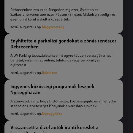
Debrecenben 220 ezer, Szegeden 215 ezer, Győrben és
Székesfehérváron 200 ezer, Pécsen 183 ezer, Miskolcon pedig 130
ezer forint körül alakult a középérték.
2026. augusztus 09.
Magyarország
Enyhítette a parkolási gondokat a zónás rendszer
Debrecenben
A DV Parking tapasztalatai szerint egyre többen választják a napi
bérletet, valamint az online, telefonos vagy bankkártyás
díjfizetést.
2026. augusztus 09.
Debrecen
Ingyenes közösségi programok lesznek
Nyíregyházán
A szervezők célja, hogy biztonságos, közösségépítő és élménydús
szabadidős lehetőséget kínáljanak a városban élőknek.
2026. augusztus 09.
Nyíregyháza
Visszaesett a dízel autók iránti kereslet a