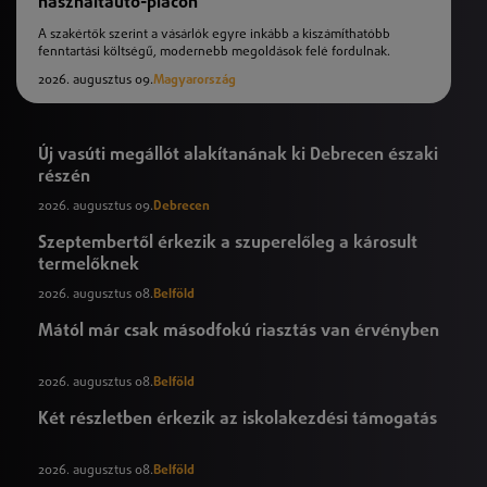
használtautó-piacon
A szakértők szerint a vásárlók egyre inkább a kiszámíthatóbb
fenntartási költségű, modernebb megoldások felé fordulnak.
2026. augusztus 09.
Magyarország
Új vasúti megállót alakítanának ki Debrecen északi
részén
2026. augusztus 09.
Debrecen
Szeptembertől érkezik a szuperelőleg a károsult
termelőknek
2026. augusztus 08.
Belföld
Mától már csak másodfokú riasztás van érvényben
2026. augusztus 08.
Belföld
Két részletben érkezik az iskolakezdési támogatás
2026. augusztus 08.
Belföld