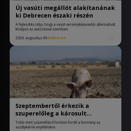
Új vasúti megállót alakítanának
ki Debrecen északi részén
A fejlesztés célja, hogy a vasút versenyképesebb alternatívát
kínáljon az autózással szemben.
2026. augusztus 09.
Debrecen
Szeptembertől érkezik a
szuperelőleg a károsult
termelőknek
Több mint százmilliárd forintot fordít a kormány az
aszálykárok enyhítésére.