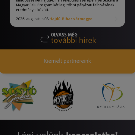
Mindössze két hajdú-bihari település szerepel nyertesként a
Magyar Falu Program két legutóbbi pályázati felhívásának
eredményei között.
2026. augusztus 08.
Hajdú-Bihar vármegye
OLVASS MÉG
további hírek
Kiemelt partnereink