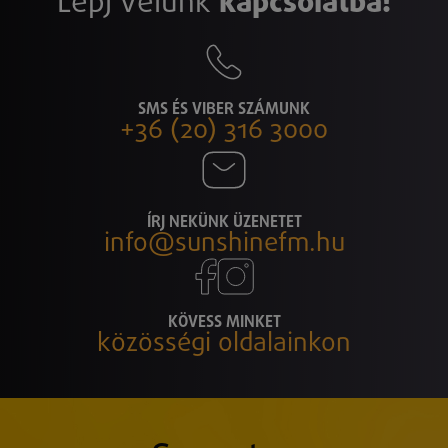
Lépj velünk
kapcsolatba!
SMS ÉS VIBER SZÁMUNK
+36 (20) 316 3000
ÍRJ NEKÜNK ÜZENETET
info@sunshinefm.hu
KÖVESS MINKET
közösségi oldalainkon