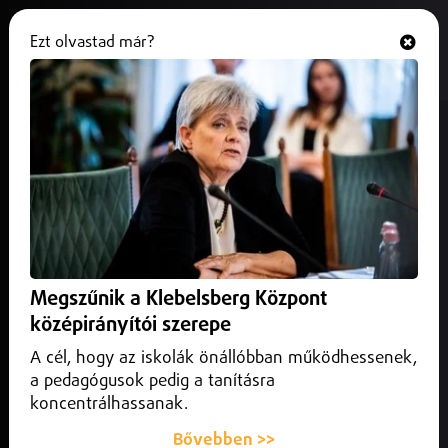
Ezt olvastad már?
Hallgasd és nézd
ONLINE
Július végén megszűnik az MCC
alapítványa
2026. július 07.
Belföld
Az MCC ingatlanfejlesztési társasága pont a határozat előtti
napon nyilvánította érvénytelennek a budapesti, központi
Megszűnik a Klebelsberg Központ
épületre kiírt közbeszerzési eljárást.
középirányítói szerepe
A cél, hogy az iskolák önállóbban működhessenek,
a pedagógusok pedig a tanításra
koncentrálhassanak.
Bővebben >>