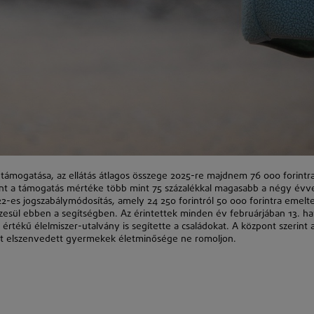
 támogatása, az ellátás átlagos összege 2025-re majdnem 76 000 forintr
int a támogatás mértéke több mint 75 százalékkal magasabb a négy évv
022-es jogszabálymódosítás, amely 24 250 forintról 50 000 forintra emelt
zesül ebben a segítségben. Az érintettek minden év februárjában 13. ha
t értékű élelmiszer-utalvány is segítette a családokat. A központ szerint 
át elszenvedett gyermekek életminősége ne romoljon.