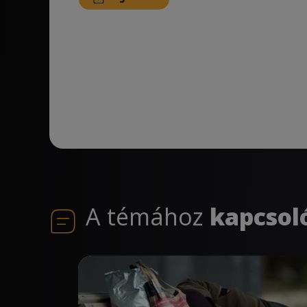
A témához
kapcsol