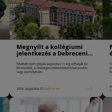
Megnyílt a kollégiumi
jelentkezés a Debreceni
Egyetemen
felvételt nyert gólyák augusztus 11-éig adhatják be
T
kérelmüket, a szükséges dokumentumokat postán
m
vagy személyesen .
h
2
2026. augusztus 07.
Debrecen
S