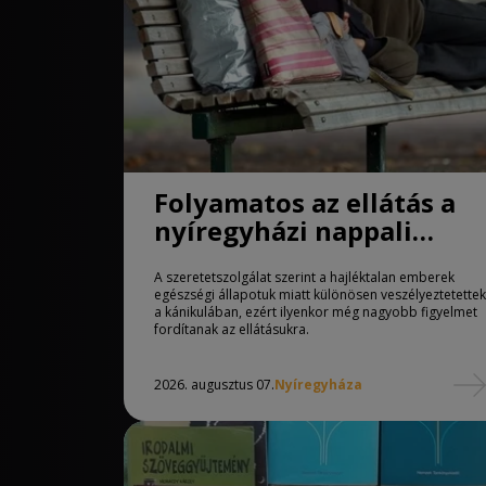
Folyamatos az ellátás a
nyíregyházi nappali
melegedőben
A szeretetszolgálat szerint a hajléktalan emberek
egészségi állapotuk miatt különösen veszélyeztetettek
a kánikulában, ezért ilyenkor még nagyobb figyelmet
fordítanak az ellátásukra.
2026. augusztus 07.
Nyíregyháza