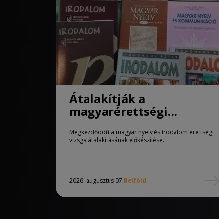
Átalakítják a
magyarérettségi
követelményeit
Megkezdődött a magyar nyelv és irodalom érettségi
vizsga átalakításának előkészítése.
2026. augusztus 07.
Belföld