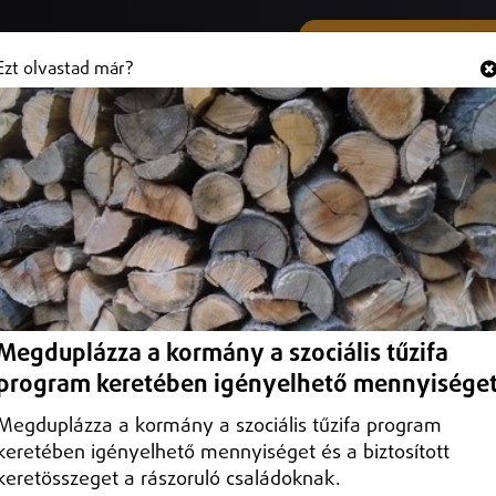
SMS ÉS VIBER SZÁMUNK
Hallgasd és
+36 (20) 316 3000
Ezt olvastad már?
látásban részesülő gyerekek
ek támogatása, az ellátás átlagos összege 2025-re majdnem 76 000
Megduplázza a kormány a szociális tűzifa
program keretében igényelhető mennyisége
Megduplázza a kormány a szociális tűzifa program
keretében igényelhető mennyiséget és a biztosított
keretösszeget a rászoruló családoknak.