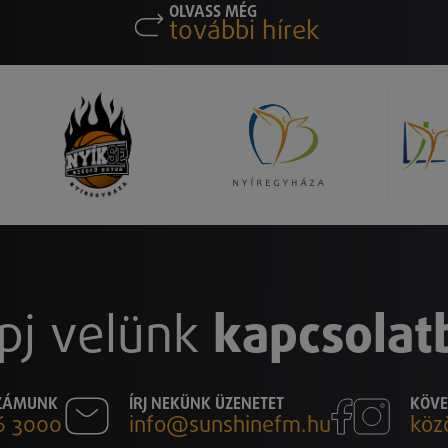
OLVASS MÉG
további hírek
pj velünk
kapcsolat
SZÁMUNK
ÍRJ NEKÜNK ÜZENETET
KÖVE
6 3000
info@sunshinefm.hu
köz