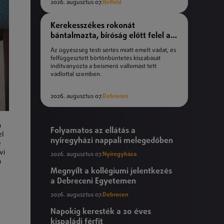
2026. augusztus 07.
Belföld
Kerekesszékes rokonát
bántalmazta, bíróság előtt felel a
férfi
Az ügyészség testi sértés miatt emelt vádat, és
felfüggesztett börtönbüntetés kiszabását
indítványozta a beismerő vallomást tett
vádlottal szemben.
2026. augusztus 07.
Debrecen
a
Folyamatos az ellátás a
el
nyíregyházi nappali melegedőben
e
vi
2026. augusztus 07.
Nyíregyháza
a
Megnyílt a kollégiumi jelentkezés
a Debreceni Egyetemen
2026. augusztus 07.
Debrecen
Napokig keresték a 20 éves
kispaládi férfit