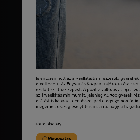
Jelentősen nőtt az árvaellátásban részesülő gyerekek
emelkedett. Az Egyszülős Központ tájékoztatása szer
ezelőtt szinthez képest. A pozitív változás alapja a 2
az árvaellátás minimumát. Jelenleg 54 700 gyerek rés
ellátást is kapnak, idén ősszel pedig egy 30 000 forin
megemelt összeg esélyt teremt arra, hogy a tragédi
fotó: pixabay
Megosztás