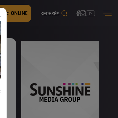
 nézd
ONLINE
t