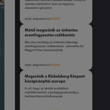
napelemek hálózati csatlakoztatását, mindenki
számára elérhetővé teszi az ingyenes
okosmérő-igénylést.
2026. augusztus 07.
Belföld
Mától megszűnik az önkéntes
áramfogyasztás-csökkentés
Már nincs szükség az önkéntes lakossági
áramfogyasztás-csökkentésre – jelentette be
Magyar Péter miniszterelnök.
2026. augusztus 07.
Belföld
Megszűnik a Klebelsberg Központ
középirányítói szerepe
A cél, hogy az iskolák önállóbban
működhessenek, a pedagógusok pedig a
tanításra koncentrálhassanak.