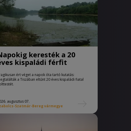
Napokig keresték a 20
éves kispaládi férfit
ragikusan ért véget a napok óta tartó kutatás:
egtalálták a Tiszában eltűnt 20 éves kispaládi fiatal
olttestét.
026. augusztus 07.
zabolcs-Szatmár-Bereg vármegye