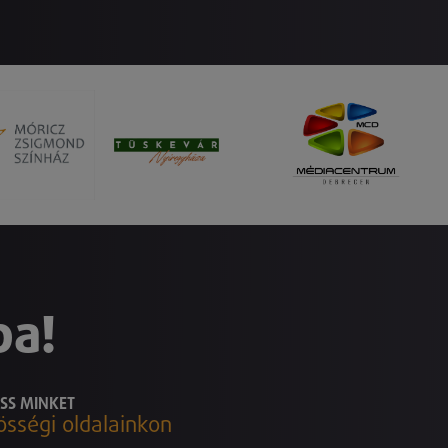
ba!
SS MINKET
össégi oldalainkon