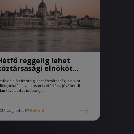
Hétfő reggelig lehet
köztársasági elnököt
jelölni
étfő délelőtt tíz óráig lehet köztársasági elnököt
elölni, miután hivatalosan is kitűzték a jövő keddi
llamfőválasztás időpontját.
026. augusztus 07.
Belföld