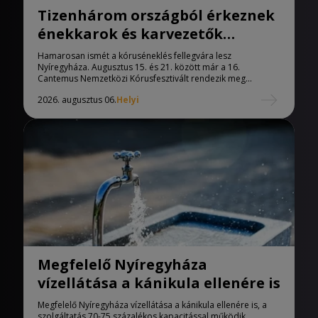
Tizenhárom országból érkeznek
énekkarok és karvezetők
Nyíregyházára
Hamarosan ismét a kóruséneklés fellegvára lesz
Nyíregyháza. Augusztus 15. és 21. között már a 16.
Cantemus Nemzetközi Kórusfesztivált rendezik meg...
2026. augusztus 06.
Helyi
Megfelelő Nyíregyháza
vízellátása a kánikula ellenére is
Megfelelő Nyíregyháza vízellátása a kánikula ellenére is, a
szolgáltatás 70-75 százalékos kapacitással működik.