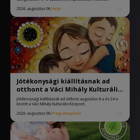
2026. augusztus 06.
Helyi
Jótékonysági kiállításnak ad
otthont a Váci Mihály Kulturális
Központ
Jótékonysági kiállításnak ad otthont augusztus 8-a és 24-e
között a Váci Mihály Kulturális Központ,
2026. augusztus 06.
Programajánló