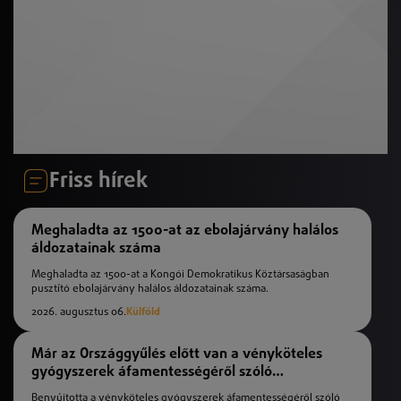
Friss hírek
Meghaladta az 1500-at az ebolajárvány halálos
áldozatainak száma
Meghaladta az 1500-at a Kongói Demokratikus Köztársaságban
pusztító ebolajárvány halálos áldozatainak száma.
2026. augusztus 06.
Külföld
Már az Országgyűlés előtt van a vényköteles
gyógyszerek áfamentességéről szóló
törvényjavaslat
Benyújtotta a vényköteles gyógyszerek áfamentességéről szóló