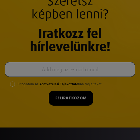
Szeretsz
képben lenni?
Iratkozz fel
hírlevelünkre!
Elfogadom az
Adatkezelési Tájékoztató
ban foglaltakat.
FELIRATKOZOM