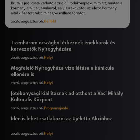
Brutális jogi csata várható a zuglói irodakomplexum miatt, miután a
kormány elállt a vásárlástól, és visszaköveteli az előző kormány
által kifizetett több mint 300 milliárd forintot.
2026. augusztus 06.
Belföld
Tizenhárom országból érkeznek énekkarok és
karvezetők Nyíregyházára
2026. augusztus 06.
Helyi
Megfelelő Nyíregyháza vízellátása a kánikula
ellenére is
2026. augusztus 06.
Helyi
Jótékonysági kiállításnak ad otthont a Váci Mihály
Kulturális Központ
2026. augusztus 06.
Programajánló
Idén is lehet csatlakozni az Újéletfa Akcióhoz
2026. augusztus 06.
Helyi