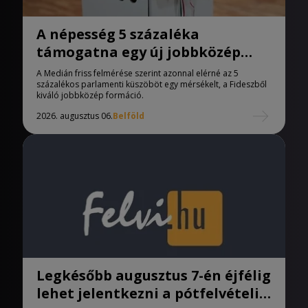
A népesség 5 százaléka
támogatna egy új jobbközép
pártot
A Medián friss felmérése szerint azonnal elérné az 5
százalékos parlamenti küszöböt egy mérsékelt, a Fideszből
kiváló jobbközép formáció.
2026. augusztus 06.
Belföld
Legkésőbb augusztus 7-én éjfélig
lehet jelentkezni a pótfelvételi