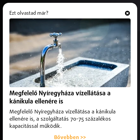
Ezt olvastad már?
Hallgasd és nézd
ONLINE
Javultak a kompetenciamérés
eredményei
2025. november 04.
Belföld
Egyre jobban teljesítenek a diákok a digitálsi méréseken.
Megfelelő Nyíregyháza vízellátása a
kánikula ellenére is
Megfelelő Nyíregyháza vízellátása a kánikula
ellenére is, a szolgáltatás 70-75 százalékos
kapacitással működik.
Bővebben >>