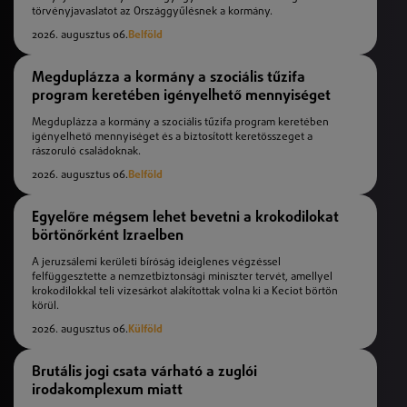
törvényjavaslatot az Országgyűlésnek a kormány.
2026. augusztus 06.
Belföld
Megduplázza a kormány a szociális tűzifa
program keretében igényelhető mennyiséget
Megduplázza a kormány a szociális tűzifa program keretében
igényelhető mennyiséget és a biztosított keretösszeget a
rászoruló családoknak.
2026. augusztus 06.
Belföld
Egyelőre mégsem lehet bevetni a krokodilokat
börtönőrként Izraelben
A jeruzsálemi kerületi bíróság ideiglenes végzéssel
felfüggesztette a nemzetbiztonsági miniszter tervét, amellyel
krokodilokkal teli vizesárkot alakítottak volna ki a Keciot börtön
körül.
2026. augusztus 06.
Külföld
Brutális jogi csata várható a zuglói
irodakomplexum miatt