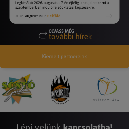
eljárásban
Legkésőbb 2026. augusztus 7-én éjfélig lehet jelentkezni a
szeptemberben induló felsőoktatási képzésekre.
2026. augusztus 06.
Belföld
OLVASS MÉG
további hírek
Kiemelt partnereink
Lépj velünk
kapcsolatba!