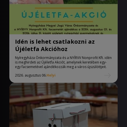
Idén is lehet csatlakozni az
Újéletfa Akcióhoz
Nyíregyháza Önkormányzata és a NYÍRVV Nonprofit Kft. idén
is meghirdeti az Újéletfa Akciót, amelynek keretében egy-
egy facsemetével ajándékozzák meg a város újszülöttjeit.
2026. augusztus 06.
Helyi