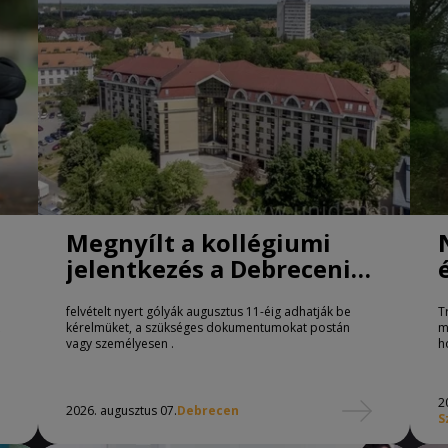
Megnyílt a kollégiumi
jelentkezés a Debreceni
Egyetemen
felvételt nyert gólyák augusztus 11-éig adhatják be
T
kérelmüket, a szükséges dokumentumokat postán
m
vagy személyesen .
h
2
2026. augusztus 07.
Debrecen
S