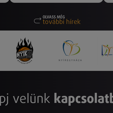
OLVASS MÉG
további hírek
pj velünk
kapcsolat