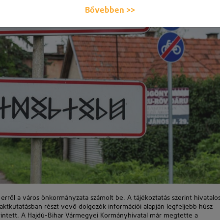
Bővebben >>
 erről a város önkormányzata számolt be. A tájékoztatás szerint hivatalo
aktkutatásban részt vevő dolgozók információi alapján legfeljebb húsz
intett. A Hajdú-Bihar Vármegyei Kormányhivatal már megtette a