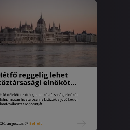
Hétfő reggelig lehet
köztársasági elnököt
jelölni
étfő délelőtt tíz óráig lehet köztársasági elnököt
elölni, miután hivatalosan is kitűzték a jövő keddi
llamfőválasztás időpontját.
026. augusztus 07.
Belföld