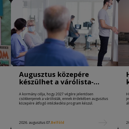
Augusztus közepére
készülhet a várólista-
csökkentő program
A kormány célja, hogy 2027 végére jelentősen
H
csökkenjenek a várólisták, ennek érdekében augusztus
j
közepére átfogó intézkedési program készül.
á
2026. augusztus 07.
Belföld
2