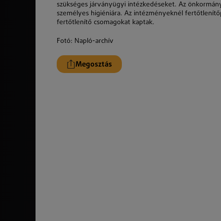
szükséges járványügyi intézkedéseket. Az önkormányz
személyes higiéniára. Az intézményeknél fertőtlenítőpo
fertőtlenítő csomagokat kaptak.
Fotó:
Napló-archív
Megosztás