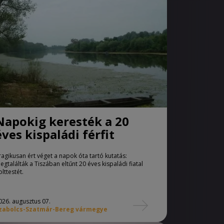
Napokig keresték a 20
éves kispaládi férfit
ragikusan ért véget a napok óta tartó kutatás:
egtalálták a Tiszában eltűnt 20 éves kispaládi fiatal
olttestét.
026. augusztus 07.
zabolcs-Szatmár-Bereg vármegye