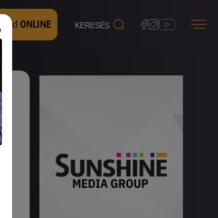
 nézd
ONLINE