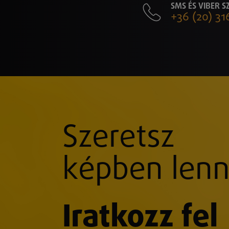
SMS ÉS VIBER 
+36 (20) 31
Szeretsz
képben lenn
Iratkozz fel