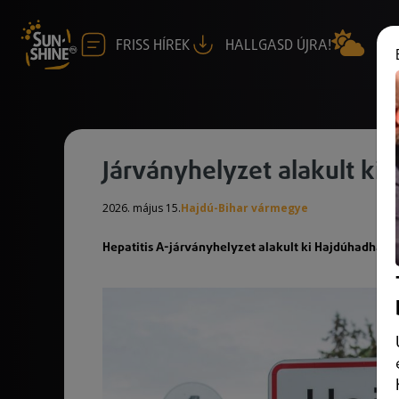
FRISS HÍREK
HALLGASD ÚJRA!
Járványhelyzet alakult ki
2026. május 15.
Hajdú-Bihar vármegye
Hepatitis A-járványhelyzet alakult ki Hajdúhadházo