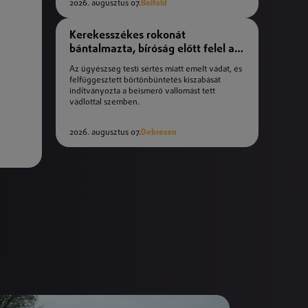
2026. augusztus 07.
Belföld
Kerekesszékes rokonát
bántalmazta, bíróság előtt felel a
férfi
Az ügyészség testi sértés miatt emelt vádat, és
felfüggesztett börtönbüntetés kiszabását
indítványozta a beismerő vallomást tett
vádlottal szemben.
2026. augusztus 07.
Debrecen