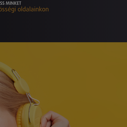
SS MINKET
össégi oldalainkon