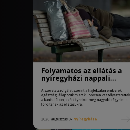
Folyamatos az ellátás a
nyíregyházi nappali
melegedőben
A szeretetszolgálat szerint a hajléktalan emberek
egészségi állapotuk miatt különösen veszélyeztetettek
a kánikulában, ezért ilyenkor még nagyobb figyelmet
fordítanak az ellátásukra.
2026. augusztus 07.
Nyíregyháza