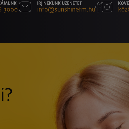
SZÁMUNK
ÍRJ NEKÜNK ÜZENETET
KÖVE
6 3000
info@sunshinefm.hu
köz
i?