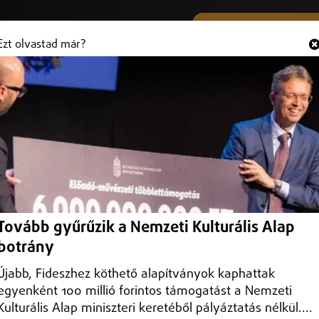
SMS ÉS VIBER SZÁMUNK
Hallgasd és
+36 (20) 316 3000
Ezt olvastad már?
 Hajdú-Biharban
n – erről a város önkormányzata számolt be.
Tovább gyűrűzik a Nemzeti Kulturális Alap
botrány
Újabb, Fideszhez köthető alapítványok kaphattak
egyenként 100 millió forintos támogatást a Nemzeti
Kulturális Alap miniszteri keretéből pályáztatás nélkül....