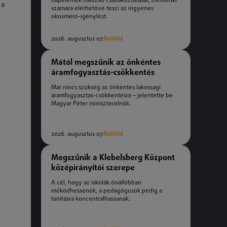
napelemek hálózati csatlakoztatását, mindenki
 a
számára elérhetővé teszi az ingyenes
okosmérő-igénylést.
2026. augusztus 07.
Belföld
Mától megszűnik az önkéntes
áramfogyasztás-csökkentés
Már nincs szükség az önkéntes lakossági
áramfogyasztás-csökkentésre – jelentette be
Magyar Péter miniszterelnök.
2026. augusztus 07.
Belföld
Megszűnik a Klebelsberg Központ
középirányítói szerepe
A cél, hogy az iskolák önállóbban
működhessenek, a pedagógusok pedig a
tanításra koncentrálhassanak.