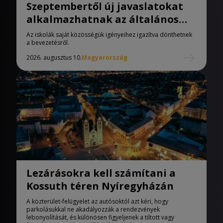
Szeptembertől új javaslatokat
alkalmazhatnak az általános
iskolák
Az iskolák saját közösségük igényeihez igazítva dönthetnek
a bevezetésről.
2026. augusztus 10.
Magyarország
Lezárásokra kell számítani a
Kossuth téren Nyíregyházán
A közterület-felügyelet az autósoktól azt kéri, hogy
parkolásukkal ne akadályozzák a rendezvények
lebonyolítását, és különösen figyeljenek a tiltott vagy