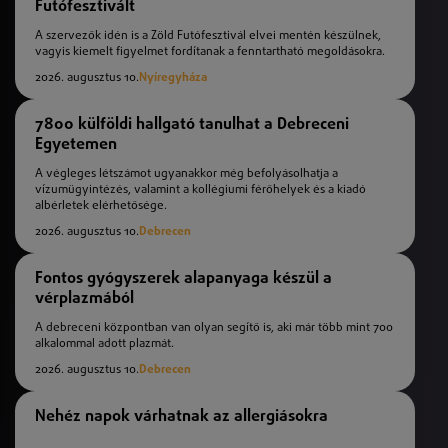
Futófesztivált
A szervezők idén is a Zöld Futófesztivál elvei mentén készülnek,
vagyis kiemelt figyelmet fordítanak a fenntartható megoldásokra.
2026. augusztus 10.
Nyíregyháza
7800 külföldi hallgató tanulhat a Debreceni
Egyetemen
A végleges létszámot ugyanakkor még befolyásolhatja a
vízumügyintézés, valamint a kollégiumi férőhelyek és a kiadó
albérletek elérhetősége.
2026. augusztus 10.
Debrecen
Fontos gyógyszerek alapanyaga készül a
vérplazmából
A debreceni központban van olyan segítő is, aki már több mint 700
alkalommal adott plazmát.
2026. augusztus 10.
Debrecen
Nehéz napok várhatnak az allergiásokra