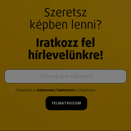
Szeretsz
képben lenni?
Iratkozz fel
hírlevelünkre!
Elfogadom az
Adatkezelési Tájékoztató
ban foglaltakat.
FELIRATKOZOM