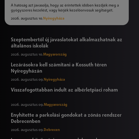
A hatóság azt javasolja, hogy az érintettek időben kezdjék meg a
gyógyszeres kezelést, vagy kérjék kezelőorvosuk segítségét.
2026. augusztus 10.
Nyíregyháza
Szeptembertől új javaslatokat alkalmazhatnak az
általános iskolák
2026. augusztus 10.
Magyarország
Lezárásokra kell számítani a Kossuth téren
Nyíregyházán
2026. augusztus 09.
Nyíregyháza
Visszafogottabban indult az albérletpiaci roham
2026. augusztus 09.
Magyarország
Enyhítette a parkolási gondokat a zónás rendszer
Debrecenben
2026. augusztus 09.
Debrecen