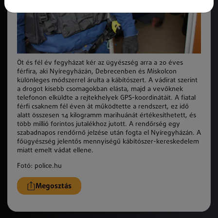
Öt és fél év fegyházat kér az ügyészség arra a 20 éves
férfira, aki Nyíregyházán, Debrecenben és Miskolcon
különleges módszerrel árulta a kábítószert. A vádirat szerint
a drogot kisebb csomagokban elásta, majd a vevőknek
telefonon elküldte a rejtekhelyek GPS-koordinátáit. A fiatal
férfi csaknem fél éven át működtette a rendszert, ez idő
alatt összesen 14 kilogramm marihuánát értékesíthetett, és
több millió forintos jutalékhoz jutott. A rendőrség egy
szabadnapos rendőrnő jelzése után fogta el Nyíregyházán. A
főügyészség jelentős mennyiségű kábítószer-kereskedelem
miatt emelt vádat ellene.
Fotó: police.hu
Megosztás