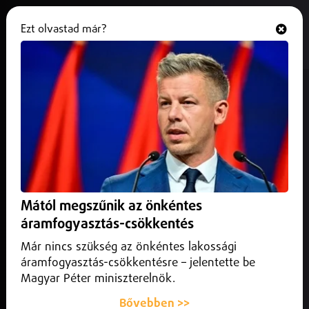
Ezt olvastad már?
Hallgasd és nézd
ONLINE
Internetes droghálózat nyomára
bukkantak Nyíregyházán
2026. június 01.
Nyíregyháza
Öt és fél év fegyházat kér az ügyészség arra a 20 éves
férfira, aki Nyíregyházán, Debrecenben és Miskolcon
Mától megszűnik az önkéntes
különleges módszerrel árulta a kábítószert.
áramfogyasztás-csökkentés
Már nincs szükség az önkéntes lakossági
áramfogyasztás-csökkentésre – jelentette be
Magyar Péter miniszterelnök.
Bővebben >>