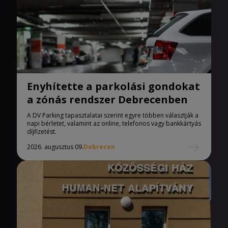
Enyhítette a parkolási gondokat
a zónás rendszer Debrecenben
A DV Parking tapasztalatai szerint egyre többen választják a
napi bérletet, valamint az online, telefonos vagy bankkártyás
díjfizetést.
2026. augusztus 09.
Debrecen