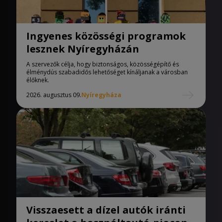
Ingyenes közösségi programok
lesznek Nyíregyházán
A szervezők célja, hogy biztonságos, közösségépítő és
élménydús szabadidős lehetőséget kínáljanak a városban
élőknek.
2026. augusztus 09.
Nyíregyháza
Visszaesett a dízel autók iránti