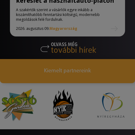
kereslet a használtautó-piacon
A szakértők szerint a vásárlók egyre inkább a
kiszámíthatóbb fenntartási költségű, modernebb
megoldások felé fordulnak.
2026. augusztus 09.
Magyarország
OLVASS MÉG
további hírek
Kiemelt partnereink