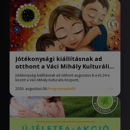
Jótékonysági kiállításnak ad
otthont a Váci Mihály Kulturális
Központ
Jótékonysági kiállításnak ad otthont augusztus 8-a és 24-e
között a Váci Mihály Kulturális Központ,
2026. augusztus 06.
Programajánló