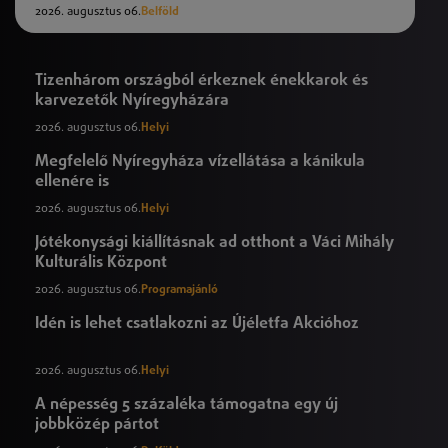
2026. augusztus 06.
Belföld
Tizenhárom országból érkeznek énekkarok és
karvezetők Nyíregyházára
2026. augusztus 06.
Helyi
Megfelelő Nyíregyháza vízellátása a kánikula
ellenére is
2026. augusztus 06.
Helyi
Jótékonysági kiállításnak ad otthont a Váci Mihály
Kulturális Központ
2026. augusztus 06.
Programajánló
Idén is lehet csatlakozni az Újéletfa Akcióhoz
2026. augusztus 06.
Helyi
A népesség 5 százaléka támogatna egy új
jobbközép pártot