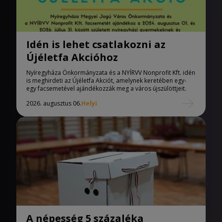
Idén is lehet csatlakozni az
Újéletfa Akcióhoz
Nyíregyháza Önkormányzata és a NYÍRVV Nonprofit Kft. idén
is meghirdeti az Újéletfa Akciót, amelynek keretében egy-
egy facsemetével ajándékozzák meg a város újszülöttjeit.
2026. augusztus 06.
Helyi
A népesség 5 százaléka