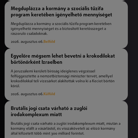
Megduplázza a kormány a szociális tűzifa
program keretében igényelhető mennyiséget
Megduplázza a kormány a szociális tűzifa program keretében
igényelhető mennyiséget és a biztosított keretösszeget a
rászoruló családoknak.
2026. augusztus 06.
Belföld
Egyelőre mégsem lehet bevetni a krokodilokat
börtönőrként Izraelben
A jeruzsálemi kerületi bíróság ideiglenes végzéssel
felfüggesztette a nemzetbiztonsági miniszter tervét, amellyel
krokodilokkal teli vizesárkot alakítottak volna ki a Keciot börtön
körül.
2026. augusztus 06.
Külföld
Brutális jogi csata várható a zuglói
irodakomplexum miatt
Brutális jogi csata várható a zuglói irodakomplexum miatt, miután a
kormány elállt a vásárlástól, és visszaköveteli az előző kormány
által kifizetett több mint 300 milliárd forintot.