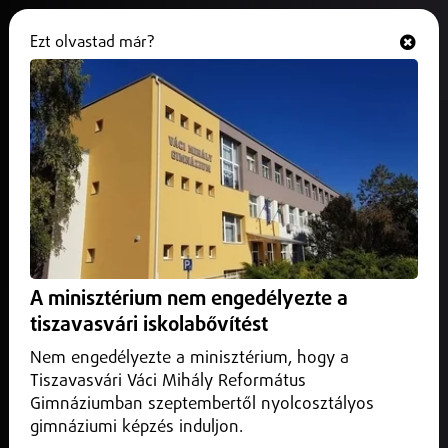
Ezt olvastad már?
Hallgasd és nézd
ONLINE
Idén is Nyíregyháza nyerte el a
Marketing Fővárosa címet
2026. március 06.
Helyi
Sorozatban hatodik alkalommal is Nyíregyháza nyerte el a
Marketing Fővárosa címet, miután rekordszámú, 44
A minisztérium nem engedélyezte a
Marketing Gyémántdíjjal végzett az első helyen...
tiszavasvári iskolabővítést
Nem engedélyezte a minisztérium, hogy a
Tiszavasvári Váci Mihály Református
Gimnáziumban szeptembertől nyolcosztályos
gimnáziumi képzés induljon.