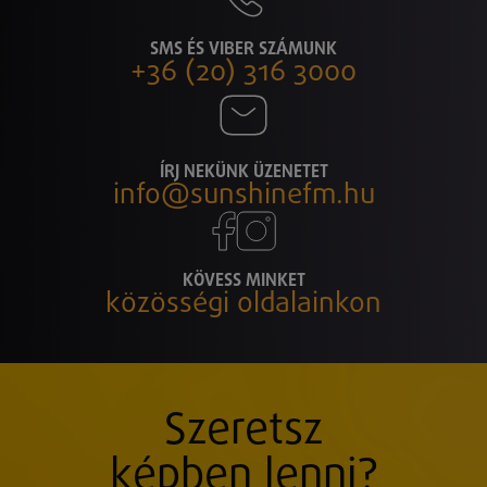
SMS ÉS VIBER SZÁMUNK
+36 (20) 316 3000
ÍRJ NEKÜNK ÜZENETET
info@sunshinefm.hu
KÖVESS MINKET
közösségi oldalainkon
Szeretsz
képben lenni?