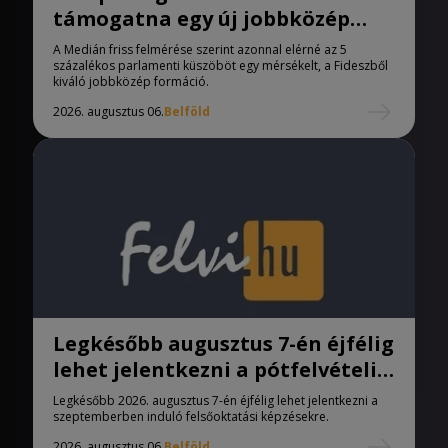
támogatna egy új jobbközép
pártot
A Medián friss felmérése szerint azonnal elérné az 5
százalékos parlamenti küszöböt egy mérsékelt, a Fideszből
kiváló jobbközép formáció.
2026. augusztus 06.
Belföld
Legkésőbb augusztus 7-én éjfélig
lehet jelentkezni a pótfelvételi
eljárásban
Legkésőbb 2026. augusztus 7-én éjfélig lehet jelentkezni a
szeptemberben induló felsőoktatási képzésekre.
2026. augusztus 06.
Belföld