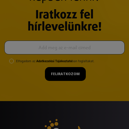
Iratkozz fel
hírlevelünkre!
Elfogadom az
Adatkezelési Tájékoztató
ban foglaltakat.
FELIRATKOZOM