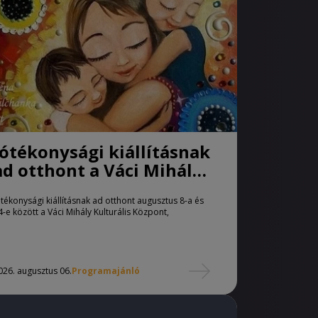
Jótékonysági kiállításnak
ad otthont a Váci Mihály
Kulturális Központ
ótékonysági kiállításnak ad otthont augusztus 8-a és
4-e között a Váci Mihály Kulturális Központ,
026. augusztus 06.
Programajánló