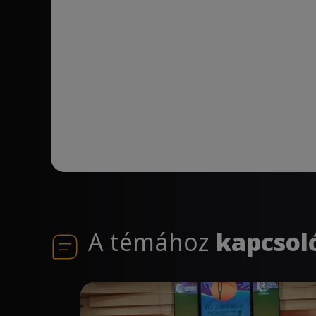
A témához
kapcsol