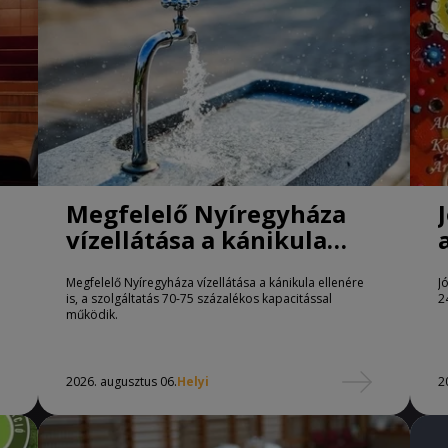
Megfelelő Nyíregyháza
vízellátása a kánikula
ellenére is
Megfelelő Nyíregyháza vízellátása a kánikula ellenére
J
is, a szolgáltatás 70-75 százalékos kapacitással
2
működik.
2026. augusztus 06.
Helyi
2