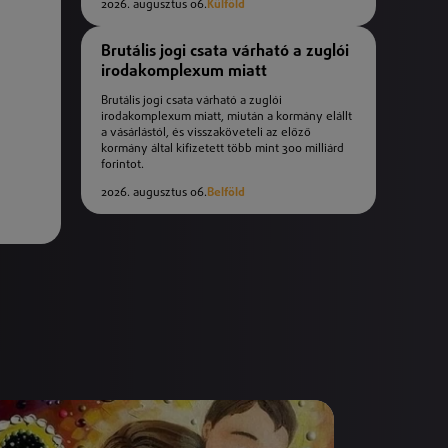
2026. augusztus 06.
Külföld
Brutális jogi csata várható a zuglói
irodakomplexum miatt
Brutális jogi csata várható a zuglói
irodakomplexum miatt, miután a kormány elállt
a vásárlástól, és visszaköveteli az előző
kormány által kifizetett több mint 300 milliárd
forintot.
2026. augusztus 06.
Belföld