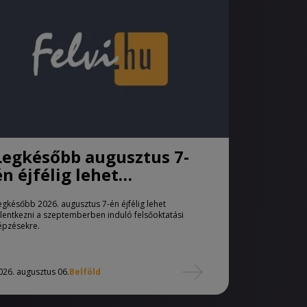
Legkésőbb augusztus 7-
én éjfélig lehet
jelentkezni a pótfelvételi
egkésőbb 2026. augusztus 7-én éjfélig lehet
eljárásban
elentkezni a szeptemberben induló felsőoktatási
épzésekre.
026. augusztus 06.
Belföld