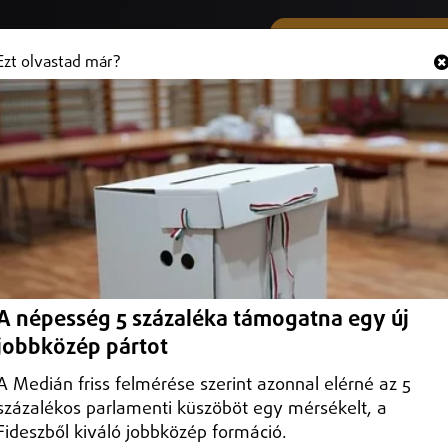
SMS ÉS VIBER SZÁMUNK
Hallgasd és
+36 (20) 316 3000
Ezt olvastad már?
ják a debreceni Honvéd utcát
yúsítják a debreceni Honvéd utcát az Egyetem sugárút felől a Péterfia
A népesség 5 százaléka támogatna egy új
jobbközép pártot
A Medián friss felmérése szerint azonnal elérné az 5
százalékos parlamenti küszöböt egy mérsékelt, a
Fideszből kiváló jobbközép formáció.