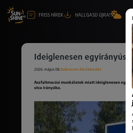
FRISS HÍREK
HALLGASD ÚJRA!
Ideiglenesen egyirányúsít
2026. május 08.
Debrecen Közlekedés
Aszfaltmarási munkálatok miatt ideiglenesen egyirán
utca irányába.