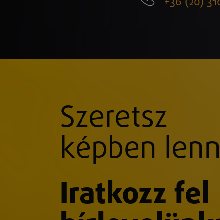
+36 (20) 31
Szeretsz
képben lenn
Iratkozz fel