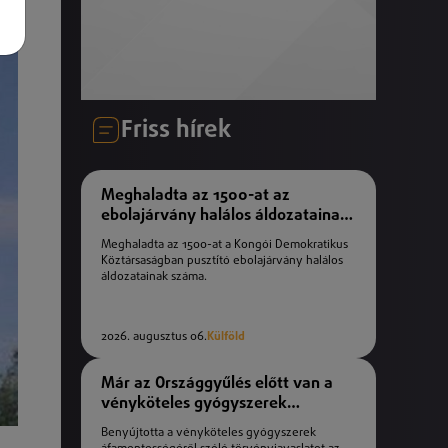
Friss hírek
Meghaladta az 1500-at az
ebolajárvány halálos áldozatainak
száma
Meghaladta az 1500-at a Kongói Demokratikus
Köztársaságban pusztító ebolajárvány halálos
áldozatainak száma.
2026. augusztus 06.
Külföld
Már az Országgyűlés előtt van a
vényköteles gyógyszerek
áfamentességéről szóló
Benyújtotta a vényköteles gyógyszerek
törvényjavaslat