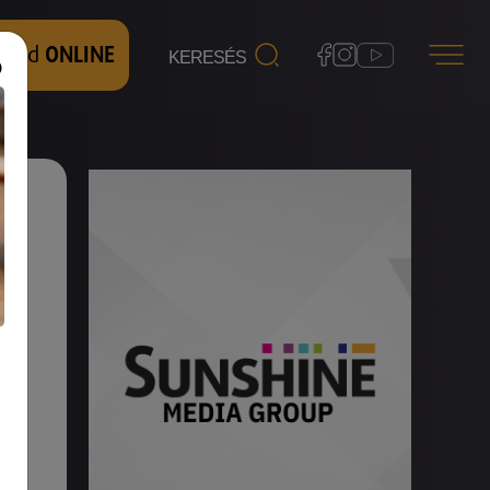
 nézd
ONLINE