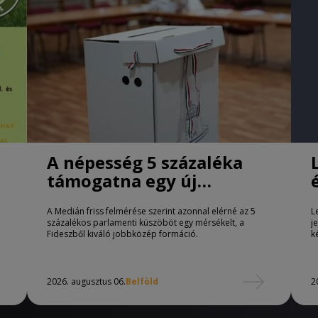
A népesség 5 százaléka
támogatna egy új
jobbközép pártot
A Medián friss felmérése szerint azonnal elérné az 5
L
százalékos parlamenti küszöböt egy mérsékelt, a
j
Fideszből kiváló jobbközép formáció.
k
2026. augusztus 06.
Belföld
2