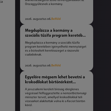
áfamentességéről szóló törvényjavaslatot az
ca
Országgyűlésnek a kormány.
2026. augusztus 06.
Belföld
Megduplázza a kormány a
szociális tűzifa program keretében
igényelhető mennyiséget
Megduplázza a kormány a szociális tűzifa
program keretében igényelhető mennyiséget
és a biztosított keretösszeget a rászoruló
családoknak.
2026. augusztus 06.
Belföld
Egyelőre mégsem lehet bevetni a
krokodilokat börtönőrként
Izraelben
A jeruzsálemi kerületi bíróság ideiglenes
végzéssel felfüggesztette a nemzetbiztonsági
miniszter tervét, amellyel krokodilokkal teli
vizesárkot alakítottak volna ki a Keciot börtön
körül.