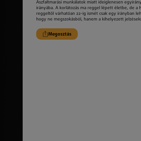
Aszfaltmarási munkálatok miatt ideiglenesen egyirány
irányába. A korlátozás ma reggel lépett életbe, de a 
reggeltől várhatóan 22-ig ismét csak egy irányban leh
hogy ne megszokásból, hanem a kihelyezett jelzése
Megosztás