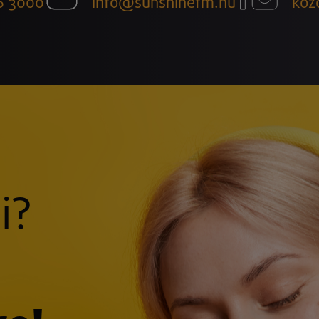
6 3000
info@sunshinefm.hu
köz
i?