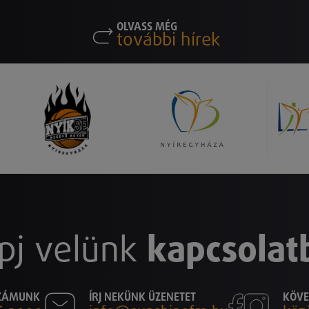
OLVASS MÉG
további hírek
pj velünk
kapcsolat
SZÁMUNK
ÍRJ NEKÜNK ÜZENETET
KÖVE