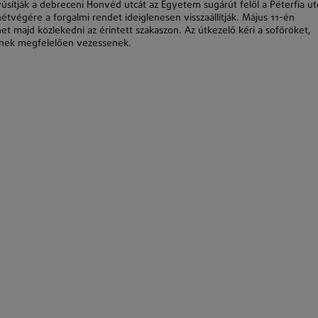
úsítják a debreceni Honvéd utcát az Egyetem sugárút felől a Péterfia ut
hétvégére a forgalmi rendet ideiglenesen visszaállítják. Május 11-én
et majd közlekedni az érintett szakaszon. Az útkezelő kéri a sofőröket,
knek megfelelően vezessenek.