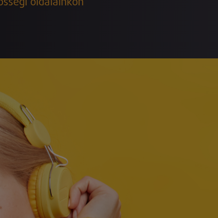
össégi oldalainkon