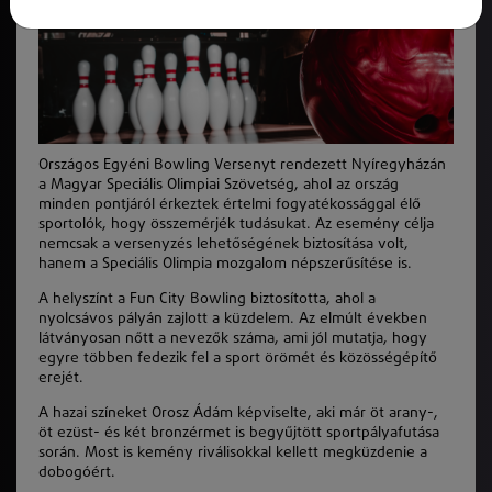
Országos Egyéni Bowling Versenyt rendezett Nyíregyházán
a Magyar Speciális Olimpiai Szövetség, ahol az ország
minden pontjáról érkeztek értelmi fogyatékossággal élő
sportolók, hogy összemérjék tudásukat. Az esemény célja
nemcsak a versenyzés lehetőségének biztosítása volt,
hanem a Speciális Olimpia mozgalom népszerűsítése is.
A helyszínt a Fun City Bowling biztosította, ahol a
nyolcsávos pályán zajlott a küzdelem. Az elmúlt években
látványosan nőtt a nevezők száma, ami jól mutatja, hogy
egyre többen fedezik fel a sport örömét és közösségépítő
erejét.
A hazai színeket Orosz Ádám képviselte, aki már öt arany-,
öt ezüst- és két bronzérmet is begyűjtött sportpályafutása
során. Most is kemény riválisokkal kellett megküzdenie a
dobogóért.