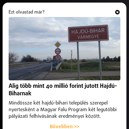
Ezt olvastad már?
Hallgasd és nézd
ONLINE
Hihetetlen teljesítmény
Nyíregyházán, taroltak az
országos bowlingversenyen
2025. október 20.
Nyíregyháza
Országos Egyéni Bowling Versenyt rendezett Nyíregyházán
Alig több mint 40 millió forint jutott Hajdú-
a Magyar Speciális Olimpiai Szövetség, ahol az ország
Biharnak
minden pontjáról érkeztek értelmi fogyatékossággal élő
sportolók, hogy összemérjék tudásukat.
Mindössze két hajdú-bihari település szerepel
nyertesként a Magyar Falu Program két legutóbbi
pályázati felhívásának eredményei között.
Bővebben >>