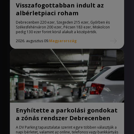
Visszafogottabban indult az
albérletpiaci roham
Debrecenben 220 ezer, Szegeden 215 ezer, Győrben és
Székesfehérváron 200 ezer, Pécsen 183 ezer, Miskolcon
pedig 130 ezer forint körül alakult a középérték.
2026. augusztus 09.
Magyarország
Enyhítette a parkolási gondokat
a zónás rendszer Debrecenben
A DV Parking tapasztalatai szerint egyre többen választják a
napi bérletet, valamint az online, telefonos vagy bankkártyás