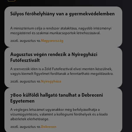
Súlyos férőhelyhiány van a gyermekvédelemben
A minisztérium célja a rendszer átalakítása, nagyobb intézményi
mozgástérrel és szakmai munkacsoportok létrehozásával.
2026. augusztus 10.
Magyarország
Augusztus végén rendezik a Nyíregyházi
Futófesztivált
A szervezők idén is a Zöld Futófesztivál elvei mentén készülnek,
vagyis kiemelt figyelmet fordítanak a fenntartható megoldásokra.
2026. augusztus 10.
Nyíregyháza
7800 külföldi hallgató tanulhat a Debreceni
Egyetemen
A végleges létszámot ugyanakkor még befolyásolhatja a
vízumügyintézés, valamint a kollégiumi férőhelyek és a kiadó
albérletek elérhetősége.
2026. augusztus 10.
Debrecen