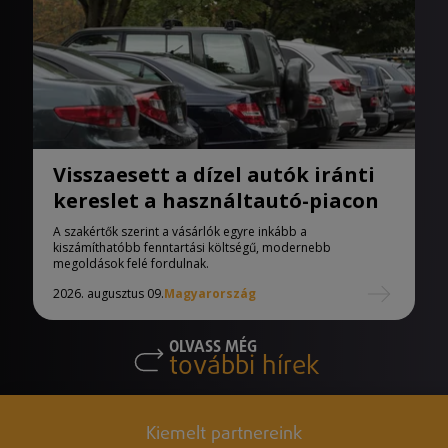
Visszaesett a dízel autók iránti
kereslet a használtautó-piacon
A szakértők szerint a vásárlók egyre inkább a
kiszámíthatóbb fenntartási költségű, modernebb
megoldások felé fordulnak.
2026. augusztus 09.
Magyarország
OLVASS MÉG
további hírek
Kiemelt partnereink