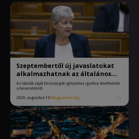
Szeptembertől új javaslatokat
alkalmazhatnak az általános
iskolák
Az iskolák saját közösségük igényeihez igazítva dönthetnek
a bevezetésről.
2026. augusztus 10.
Magyarország