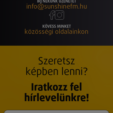
ÍRJ NEKÜNK ÜZENETET
info@sunshinefm.hu
KÖVESS MINKET
közösségi oldalainkon
Szeretsz
képben lenni?
Iratkozz fel
hírlevelünkre!