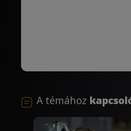
A témához
kapcsol