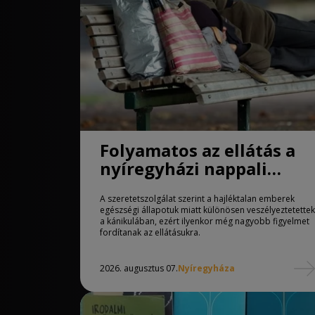
Folyamatos az ellátás a
nyíregyházi nappali
melegedőben
A szeretetszolgálat szerint a hajléktalan emberek
egészségi állapotuk miatt különösen veszélyeztetettek
a kánikulában, ezért ilyenkor még nagyobb figyelmet
fordítanak az ellátásukra.
2026. augusztus 07.
Nyíregyháza