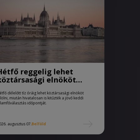
Hétfő reggelig lehet
köztársasági elnököt
jelölni
étfő délelőtt tíz óráig lehet köztársasági elnököt
elölni, miután hivatalosan is kitűzték a jövő keddi
llamfőválasztás időpontját.
026. augusztus 07.
Belföld