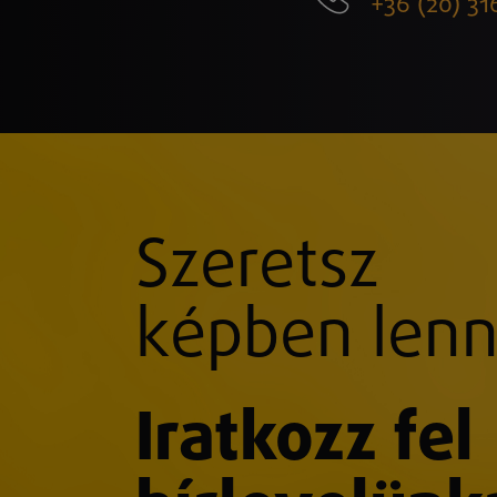
+36 (20) 31
Szeretsz
képben lenn
Iratkozz fel