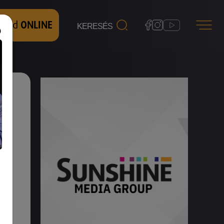
 nézd
ONLINE