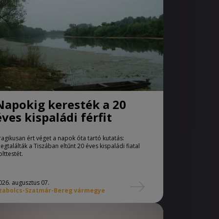
Napokig keresték a 20
éves kispaládi férfit
ragikusan ért véget a napok óta tartó kutatás:
egtalálták a Tiszában eltűnt 20 éves kispaládi fiatal
olttestét.
026. augusztus 07.
zabolcs-Szatmár-Bereg vármegye