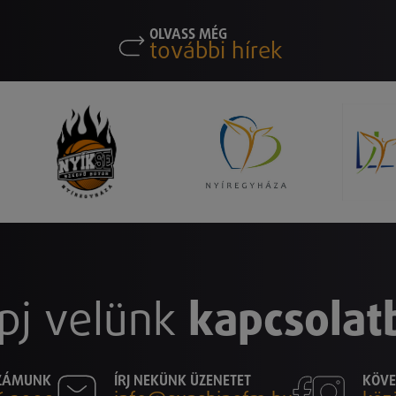
OLVASS MÉG
további hírek
pj velünk
kapcsolat
SZÁMUNK
ÍRJ NEKÜNK ÜZENETET
KÖVE