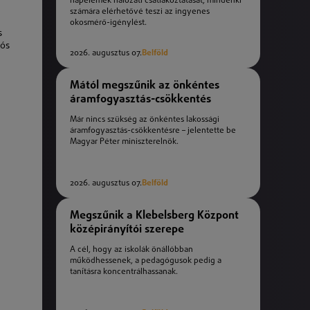
napelemek hálózati csatlakoztatását, mindenki
számára elérhetővé teszi az ingyenes
okosmérő-igénylést.
s
iós
2026. augusztus 07.
Belföld
Mától megszűnik az önkéntes
áramfogyasztás-csökkentés
Már nincs szükség az önkéntes lakossági
áramfogyasztás-csökkentésre – jelentette be
Magyar Péter miniszterelnök.
2026. augusztus 07.
Belföld
Megszűnik a Klebelsberg Központ
középirányítói szerepe
A cél, hogy az iskolák önállóbban
működhessenek, a pedagógusok pedig a
tanításra koncentrálhassanak.