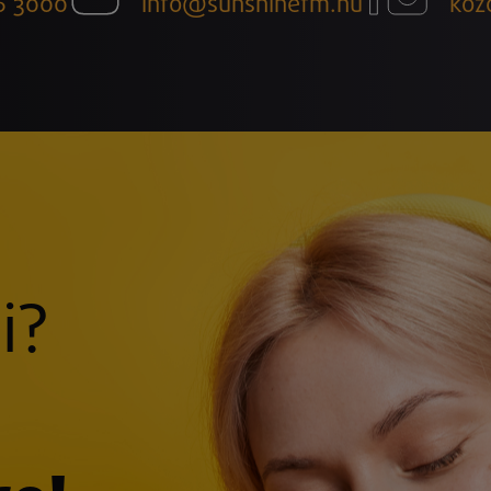
6 3000
info@sunshinefm.hu
köz
i?