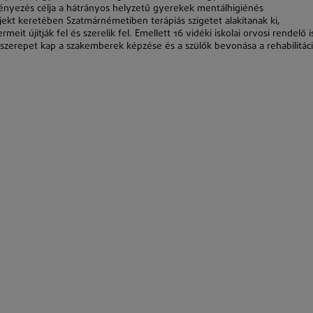
nyezés célja a hátrányos helyzetű gyerekek mentálhigiénés
jekt keretében Szatmárnémetiben terápiás szigetet alakítanak ki,
eit újítják fel és szerelik fel. Emellett 16 vidéki iskolai orvosi rendelő i
t szerepet kap a szakemberek képzése és a szülők bevonása a rehabilitác