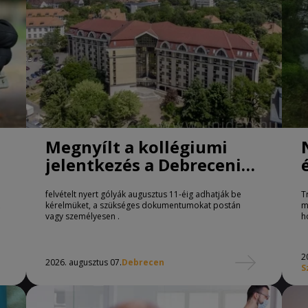
Megnyílt a kollégiumi
jelentkezés a Debreceni
Egyetemen
felvételt nyert gólyák augusztus 11-éig adhatják be
T
kérelmüket, a szükséges dokumentumokat postán
m
vagy személyesen .
h
2
2026. augusztus 07.
Debrecen
S