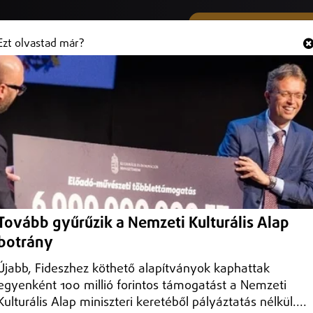
SMS ÉS VIBER SZÁMUNK
Hallgasd és
+36 (20) 316 3000
Ezt olvastad már?
s SNI-s gyerekeknek
i igényű (SNI) gyermekek támogatására Szatmár megye és Szabolcs-
Tovább gyűrűzik a Nemzeti Kulturális Alap
botrány
Újabb, Fideszhez köthető alapítványok kaphattak
egyenként 100 millió forintos támogatást a Nemzeti
Kulturális Alap miniszteri keretéből pályáztatás nélkül....