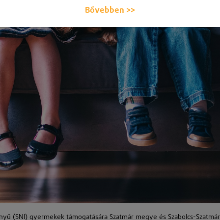
Bővebben >>
 igényű (SNI) gyermekek támogatására Szatmár megye és Szabolcs-Szatmár