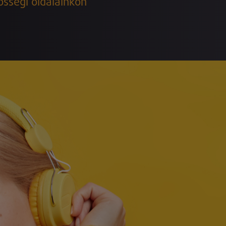
össégi oldalainkon