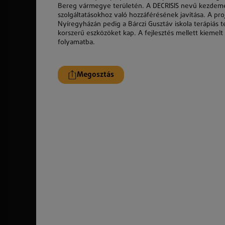
Bereg vármegye területén. A DECRISIS nevű kezdemé
szolgáltatásokhoz való hozzáférésének javítása. A pro
Nyíregyházán pedig a Bárczi Gusztáv iskola terápiás term
korszerű eszközöket kap. A fejlesztés mellett kiemel
folyamatba.
Megosztás