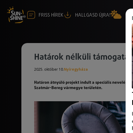
FRISS HÍREK
HALLGASD ÚJRA!
Határok nélküli támogatá
2025. október 10.
Nyíregyháza
Határon átnyúló projekt indult a speciális nevelés
Szatmár-Bereg vármegye területén.