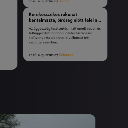
2026. augusztus 07.
Belföld
Kerekesszékes rokonát
bántalmazta, bíróság előtt felel a
férfi
Az ügyészség testi sértés miatt emelt vádat, és
felfüggesztett börtönbüntetés kiszabását
indítványozta a beismerő vallomást tett
vádlottal szemben.
2026. augusztus 07.
Debrecen