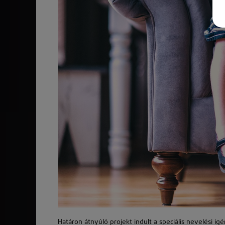
Határon átnyúló projekt indult a speciális nevelési