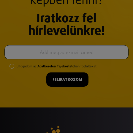
képben lenni?
Iratkozz fel
hírlevelünkre!
Elfogadom az
Adatkezelési Tájékoztató
ban foglaltakat.
FELIRATKOZOM