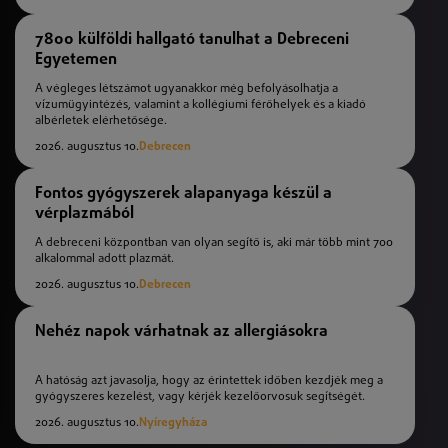
7800 külföldi hallgató tanulhat a Debreceni
Egyetemen
A végleges létszámot ugyanakkor még befolyásolhatja a
vízumügyintézés, valamint a kollégiumi férőhelyek és a kiadó
albérletek elérhetősége.
2026. augusztus 10.
Debrecen
Fontos gyógyszerek alapanyaga készül a
vérplazmából
A debreceni központban van olyan segítő is, aki már több mint 700
alkalommal adott plazmát.
2026. augusztus 10.
Debrecen
Nehéz napok várhatnak az allergiásokra
A hatóság azt javasolja, hogy az érintettek időben kezdjék meg a
gyógyszeres kezelést, vagy kérjék kezelőorvosuk segítségét.
2026. augusztus 10.
Nyíregyháza