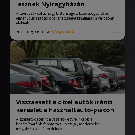
lesznek Nyíregyházán
A szervezők célja, hogy biztonságos, közösségépítő és
élménydús szabadidős lehetőséget kínáljanak a városban
élőknek.
2026. augusztus 09.
Nyíregyháza
Visszaesett a dízel autók iránti
kereslet a használtautó-piacon
A szakértők szerint a vásárlók egyre inkább a
kiszámíthatóbb fenntartási költségű, modernebb
megoldások felé fordulnak.