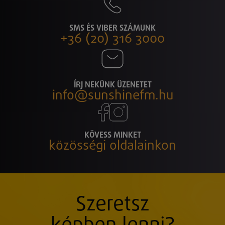
SMS ÉS VIBER SZÁMUNK
+36 (20) 316 3000
ÍRJ NEKÜNK ÜZENETET
info@sunshinefm.hu
KÖVESS MINKET
közösségi oldalainkon
Szeretsz