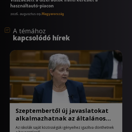
Visszaesett a dízel autók iránti kereslet a
használtautó-piacon
2026. augusztus 09.
Magyarország
A témához
kapcsolódó hírek
Szeptembertől új javaslatokat
alkalmazhatnak az általános
iskolák
Az iskolák saját közösségük igényeihez igazítva dönthetnek