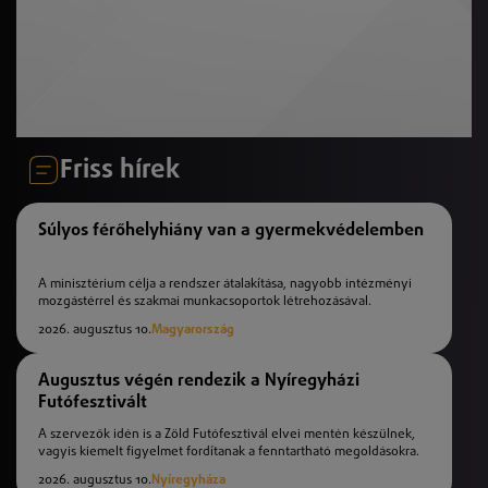
Friss hírek
Súlyos férőhelyhiány van a gyermekvédelemben
A minisztérium célja a rendszer átalakítása, nagyobb intézményi
mozgástérrel és szakmai munkacsoportok létrehozásával.
2026. augusztus 10.
Magyarország
Augusztus végén rendezik a Nyíregyházi
Futófesztivált
A szervezők idén is a Zöld Futófesztivál elvei mentén készülnek,
vagyis kiemelt figyelmet fordítanak a fenntartható megoldásokra.
2026. augusztus 10.
Nyíregyháza