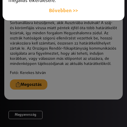
megállás elkerülésére.
Bővebben >>
Sorbanállásra készüljenek, akik Ausztriába indulnak! A száj-
és körömfájás vírusa miatt péntek éjfél óta több határátkelőt
lezártak, így minden forgalom Hegyeshalomra zúdul. Az
osztrák hatóságok szigorú ellenőrzést vezettek be, hosszú
várakozásra kell számítani, összesen 22 határátkelőhelyet
zártak le. Az Országos Rendőr-főkapitányság kommunikációs
szolgálata arra figyelmeztet, hogy aki teheti, induljon
korábban, vagy válasszon más időpontot az utazásra, de
mindenképpen tájékozódjanak az aktuális határátkelőkről.
Fotó: Kerekes István
Megosztás
Magyarország