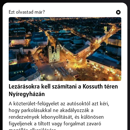
Ezt olvastad már?
Hallgasd és nézd
ONLINE
Határkáosz Hegyeshalomnál
2025. április 06.
Közlekedés infó
A vírus miatti határzárak okoznak torlódást, már 22
határátkelőt lezártak.
Lezárásokra kell számítani a Kossuth téren
Nyíregyházán
A közterület-felügyelet az autósoktól azt kéri,
hogy parkolásukkal ne akadályozzák a
rendezvények lebonyolítását, és különösen
figyeljenek a tiltott vagy forgalmat zavaró