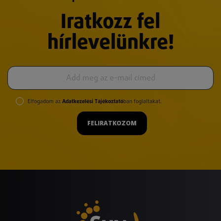
Iratkozz fel
hírlevelünkre!
Elfogadom az
Adatkezelési Tájékoztató
ban foglaltakat.
FELIRATKOZOM