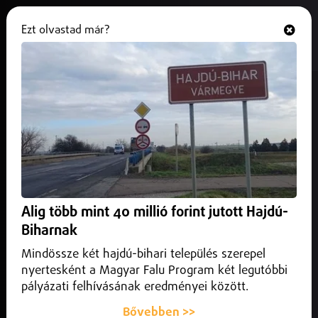
Ezt olvastad már?
Hallgasd és nézd
ONLINE
Hatalmas siker volt a Városi
Karácsonyi Koncert
2025. december 16.
Nyíregyháza
Városi Karácsonyi Koncert ezúttal a Barokk Karácsony
nevet kapta.
Alig több mint 40 millió forint jutott Hajdú-
Biharnak
Mindössze két hajdú-bihari település szerepel
nyertesként a Magyar Falu Program két legutóbbi
pályázati felhívásának eredményei között.
Bővebben >>