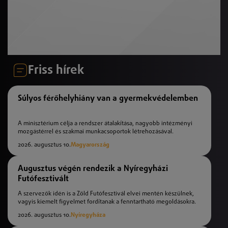
Friss hírek
Súlyos férőhelyhiány van a gyermekvédelemben
A minisztérium célja a rendszer átalakítása, nagyobb intézményi
mozgástérrel és szakmai munkacsoportok létrehozásával.
2026. augusztus 10.
Magyarország
Augusztus végén rendezik a Nyíregyházi
Futófesztivált
A szervezők idén is a Zöld Futófesztivál elvei mentén készülnek,
vagyis kiemelt figyelmet fordítanak a fenntartható megoldásokra.
2026. augusztus 10.
Nyíregyháza