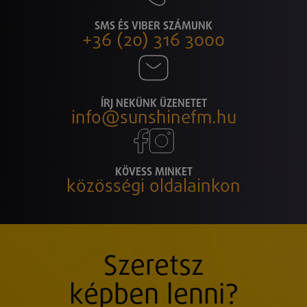
SMS ÉS VIBER SZÁMUNK
+36 (20) 316 3000
ÍRJ NEKÜNK ÜZENETET
info@sunshinefm.hu
KÖVESS MINKET
közösségi oldalainkon
Szeretsz
képben lenni?