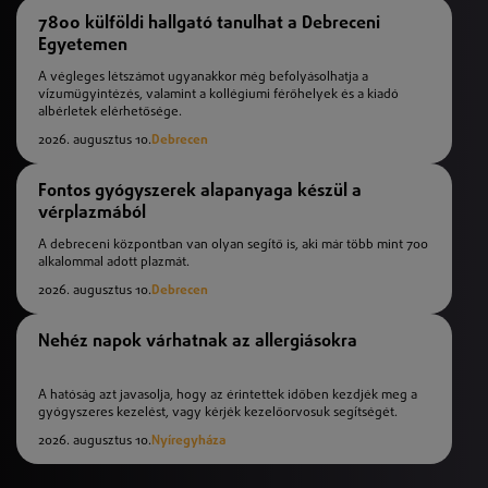
7800 külföldi hallgató tanulhat a Debreceni
Egyetemen
A végleges létszámot ugyanakkor még befolyásolhatja a
vízumügyintézés, valamint a kollégiumi férőhelyek és a kiadó
albérletek elérhetősége.
2026. augusztus 10.
Debrecen
Fontos gyógyszerek alapanyaga készül a
vérplazmából
A debreceni központban van olyan segítő is, aki már több mint 700
alkalommal adott plazmát.
2026. augusztus 10.
Debrecen
Nehéz napok várhatnak az allergiásokra
A hatóság azt javasolja, hogy az érintettek időben kezdjék meg a
gyógyszeres kezelést, vagy kérjék kezelőorvosuk segítségét.
2026. augusztus 10.
Nyíregyháza