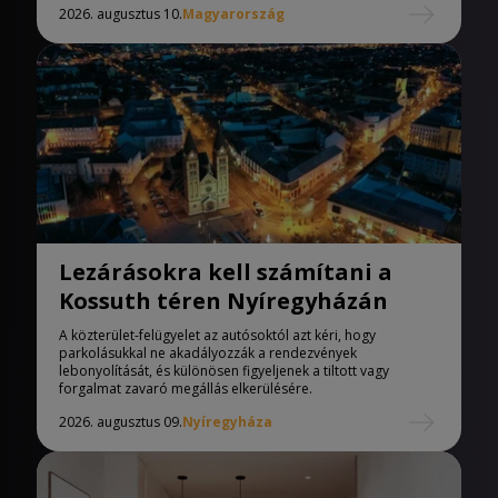
2026. augusztus 10.
Magyarország
Lezárásokra kell számítani a
Kossuth téren Nyíregyházán
A közterület-felügyelet az autósoktól azt kéri, hogy
parkolásukkal ne akadályozzák a rendezvények
lebonyolítását, és különösen figyeljenek a tiltott vagy
forgalmat zavaró megállás elkerülésére.
2026. augusztus 09.
Nyíregyháza