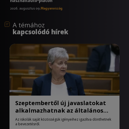
használtautó-piacon
2026. augusztus 09.
Magyarország
A témához
kapcsolódó hírek
Szeptembertől új javaslatokat
alkalmazhatnak az általános
iskolák
Az iskolák saját közösségük igényeihez igazítva dönthetnek
a bevezetésről.