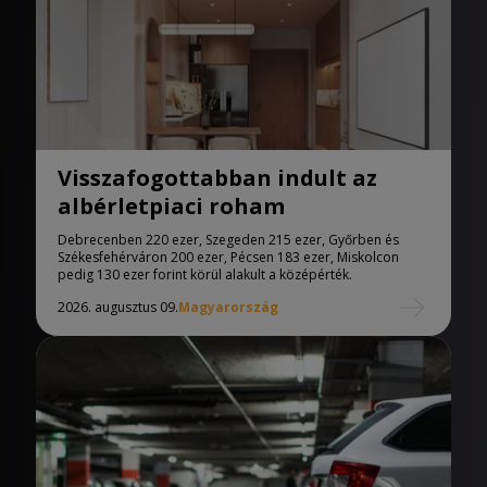
Visszafogottabban indult az
albérletpiaci roham
Debrecenben 220 ezer, Szegeden 215 ezer, Győrben és
Székesfehérváron 200 ezer, Pécsen 183 ezer, Miskolcon
pedig 130 ezer forint körül alakult a középérték.
2026. augusztus 09.
Magyarország