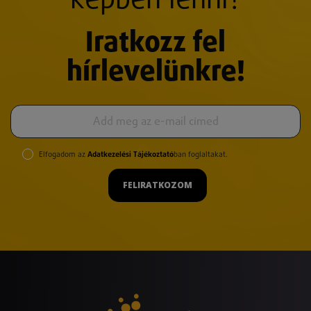
képben lenni?
Iratkozz fel
hírlevelünkre!
Elfogadom az
Adatkezelési Tájékoztató
ban foglaltakat.
FELIRATKOZOM