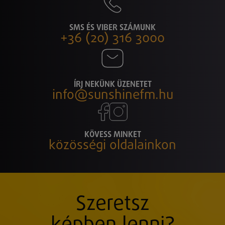
SMS ÉS VIBER SZÁMUNK
+36 (20) 316 3000
ÍRJ NEKÜNK ÜZENETET
info@sunshinefm.hu
KÖVESS MINKET
közösségi oldalainkon
Szeretsz