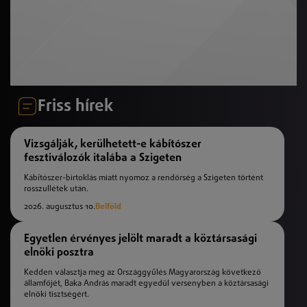
Friss hírek
Vizsgálják, kerülhetett-e kábítószer
fesztiválozók italába a Szigeten
Kábítószer-birtoklás miatt nyomoz a rendőrség a Szigeten történt
rosszullétek után.
2026. augusztus 10.
Belföld
Egyetlen érvényes jelölt maradt a köztársasági
elnöki posztra
Kedden választja meg az Országgyűlés Magyarország következő
államfőjét, Baka András maradt egyedül versenyben a köztársasági
elnöki tisztségért.