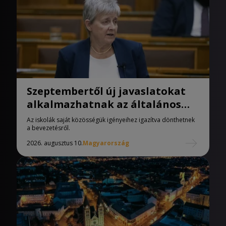
Szeptembertől új javaslatokat
alkalmazhatnak az általános
iskolák
Az iskolák saját közösségük igényeihez igazítva dönthetnek
a bevezetésről.
2026. augusztus 10.
Magyarország