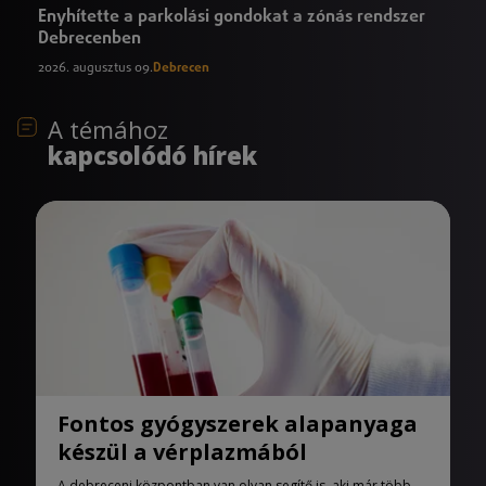
Enyhítette a parkolási gondokat a zónás rendszer
Debrecenben
2026. augusztus 09.
Debrecen
A témához
kapcsolódó hírek
Fontos gyógyszerek alapanyaga
készül a vérplazmából
A debreceni központban van olyan segítő is, aki már több