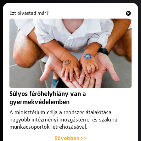
Ezt olvastad már?
Hallgasd és nézd
ONLINE
Hat vidrakölyök született
Nyíregyházán
2025. augusztus 12.
Nyíregyháza
A világ legkisebb termetű vidrafajának kölykeit a szülők és
a tavaly született három idősebb testvér közösen nevelik.
Súlyos férőhelyhiány van a
gyermekvédelemben
A minisztérium célja a rendszer átalakítása,
nagyobb intézményi mozgástérrel és szakmai
munkacsoportok létrehozásával.
Bővebben >>