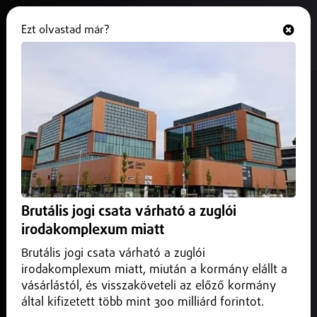
Ezt olvastad már?
Hallgasd és nézd
ONLINE
Hamarosan itt a rettegett központi
felvételi
2025. december 13.
Belföld
Hamarosan itt a rettegett központi felvételi: január 24-én
több mint 40 ezer diák ül neki az írásbelinek, ahol a tempó
Brutális jogi csata várható a zuglói
és a rutin dönt!
irodakomplexum miatt
Brutális jogi csata várható a zuglói
irodakomplexum miatt, miután a kormány elállt a
vásárlástól, és visszaköveteli az előző kormány
által kifizetett több mint 300 milliárd forintot.