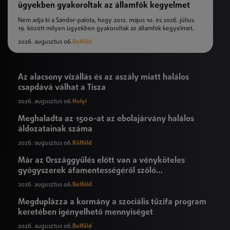
ügyekben gyakoroltak az államfők kegyelmet
Nem adja ki a Sándor-palota, hogy 2012. május 10. és 2026. július
19. között milyen ügyekben gyakoroltak az államfők kegyelmet.
2026. augusztus 06.
Belföld
Az alacsony vízállás és az aszály miatt halálos
csapdává válhat a Tisza
2026. augusztus 06.
Helyi
Meghaladta az 1500-at az ebolajárvány halálos
áldozatainak száma
2026. augusztus 06.
Külföld
Már az Országgyűlés előtt van a vényköteles
gyógyszerek áfamentességéről szóló
törvényjavaslat
2026. augusztus 06.
Belföld
Megduplázza a kormány a szociális tűzifa program
keretében igényelhető mennyiséget
2026. augusztus 06.
Belföld