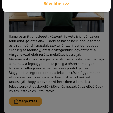
Bővebben >>
Hamarosan itt a rettegett központi felvételi: január 24-én
több mint 40 ezer diák ül neki az írásbelinek, ahol a tempó
és a rutin dönt! Tapasztalt szaktanár szerint a legnagyobb
ellenség az időhiány, ezért a vizsgadrukk legyőzésére a
vizsgahelyzet életszerű szimulálását javasolják.
Matematikából a szöveges feladatok és a testek geometriája
a mumus, a legnagyobb hiba pedig a részeredmények
leírásának elhagyása, amiért értékes pontok járnak.
Magyarból a legtöbb pontot a feladatleírások figyelmetlen
elolvasása miatt veszítik el a diákok. A szülőknek azt
tanácsolják, hogy a következő hetekben a komplett
feladatsorokat gyakorolják időre, és nézzék át az előző évek
javítási-értékelési útmutatóit.
Megosztás