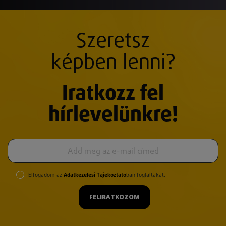
Szeretsz
képben lenni?
Iratkozz fel
hírlevelünkre!
Elfogadom az
Adatkezelési Tájékoztató
ban foglaltakat.
FELIRATKOZOM