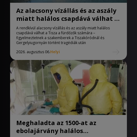
Az alacsony vízállás és az aszály
miatt halálos csapdává válhat a
Tisza
A rendkívül alacsony vízállás és az aszály miatt halálos
csapdává válhat a Tisza a fürdőzők számára –
figyelmeztetnek a szakemberek a Tiszakóródnál és
Gergelyiugornyán történt tragédiák után
2026. augusztus 06.
Helyi
Meghaladta az 1500-at az
ebolajárvány halálos