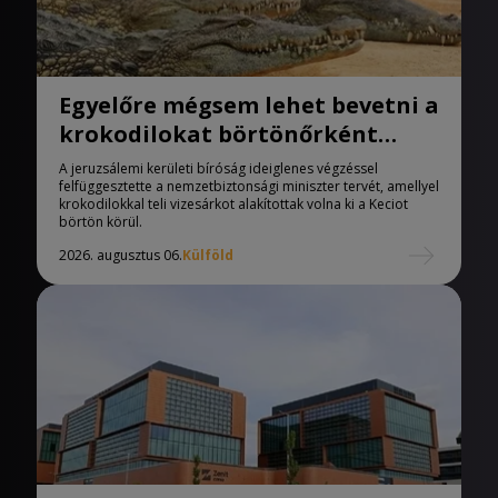
Egyelőre mégsem lehet bevetni a
krokodilokat börtönőrként
Izraelben
A jeruzsálemi kerületi bíróság ideiglenes végzéssel
felfüggesztette a nemzetbiztonsági miniszter tervét, amellyel
krokodilokkal teli vizesárkot alakítottak volna ki a Keciot
börtön körül.
2026. augusztus 06.
Külföld