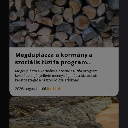
Megduplázza a kormány a
szociális tűzifa program
keretében igényelhető
Megduplázza a kormány a szociális tűzifa program
mennyiséget
keretében igényelhető mennyiséget és a biztosított
keretösszeget a rászoruló családoknak.
2026. augusztus 06.
Belföld