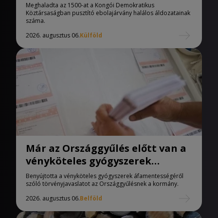
áldozatainak száma
Meghaladta az 1500-at a Kongói Demokratikus
Köztársaságban pusztító ebolajárvány halálos áldozatainak
száma.
2026. augusztus 06.
Külföld
Már az Országgyűlés előtt van a
vényköteles gyógyszerek
áfamentességéről szóló
Benyújtotta a vényköteles gyógyszerek áfamentességéről
törvényjavaslat
szóló törvényjavaslatot az Országgyűlésnek a kormány.
2026. augusztus 06.
Belföld