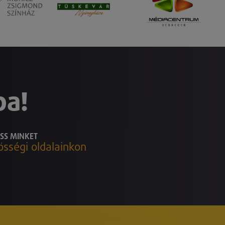
ba!
SS MINKET
össégi oldalainkon