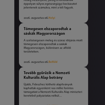
hőség veszélyeire, pedig a hőhullámok
éppolyan súlyos egészségügyi kockázatot
jelentenek számukra, mint a téli fagyok.
2026. augusztus 06.
Helyi
Tömegesen elszaporodtak a
sáskák Magyarországon
A szélsőségesen meleg és száraz időjárás miatt
tömegesen elszaporodtak a sáskák
Magyarországon, különösen az alföldi
területeken.
2026. augusztus 06.
Belföld
Tovább gyűrűzik a Nemzeti
Kulturális Alap botrány
Újabb, Fideszhez köthető alapítványok
kaphattak egyenként 100 millió forintos
támogatást a Nemzeti Kulturális Alap miniszteri
keretéből pályáztatás nélkül....