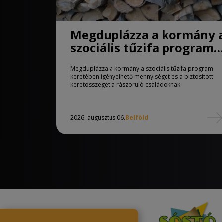
Megduplázza a kormány 
szociális tűzifa program
keretében igényelhető
Megduplázza a kormány a szociális tűzifa program
mennyiséget
keretében igényelhető mennyiséget és a biztosított
keretösszeget a rászoruló családoknak.
2026. augusztus 06.
Belföld