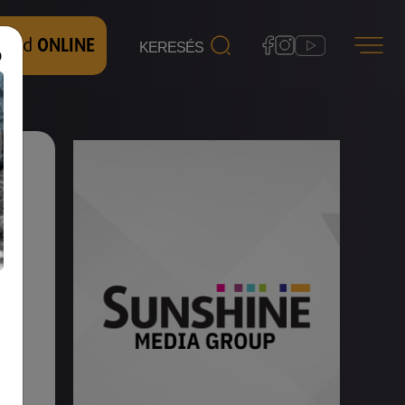
 nézd
ONLINE