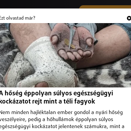
SMS ÉS VIBER SZÁMUNK
Hallgasd és
+36 (20) 316 3000
Ezt olvastad már?
ázán
A hőség éppolyan súlyos egészségügyi
kockázatot rejt mint a téli fagyok
Nem minden hajléktalan ember gondol a nyári hőség
veszélyeire, pedig a hőhullámok éppolyan súlyos
egészségügyi kockázatot jelentenek számukra, mint a