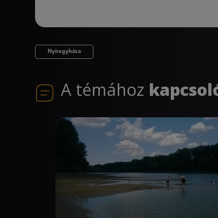
Nyíregyháza
A témához
kapcsol