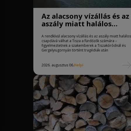
Az alacsony vízállás és az
aszály miatt halálos
csapdává válhat a Tisza
A rendkívül alacsony vízállás és az aszály miatt halálos
csapdává válhat a Tisza a fürdőzők számára –
figyelmeztetnek a szakemberek a Tiszakóródnál és
Gergelyiugornyán történt tragédiák után
2026. augusztus 06.
Helyi