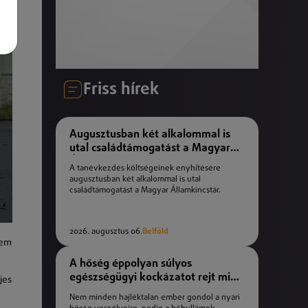
Friss hírek
Augusztusban két alkalommal is
utal családtámogatást a Magyar
Államkincstár
A tanévkezdés költségeinek enyhítésére
augusztusban két alkalommal is utal
családtámogatást a Magyar Államkincstár.
2026. augusztus 06.
Belföld
nem
A hőség éppolyan súlyos
egészségügyi kockázatot rejt mint
jes
a téli fagyok
Nem minden hajléktalan ember gondol a nyári