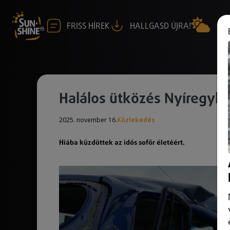
FRISS HÍREK
HALLGASD ÚJRA!
Halálos ütközés Nyíregyh
2025. november 16.
Közlekedés
Hiába küzdöttek az idős sofőr életéért.