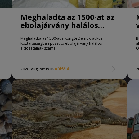
Meghaladta az 1500-at az
ebolajárvány halálos
áldozatainak száma
Meghaladta az 1500-at a Kongói Demokratikus
B
Köztársaságban pusztító ebolajárvány halálos
á
áldozatainak száma.
O
2026. augusztus 06.
Külföld
2