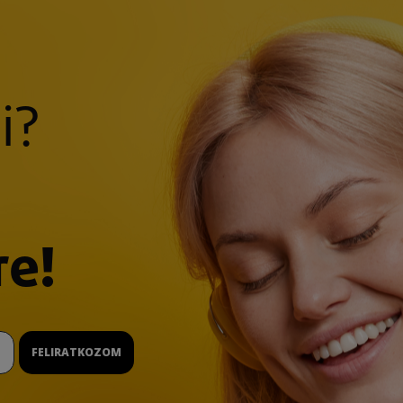
i?
re!
FELIRATKOZOM