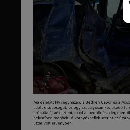
Ma délelőtt Nyíregyházán, a Bethlen Gábor és a Mos
adott elsőbbséget, és egy szabályosan közlekedő tere
próbálta újraéleszteni, majd a mentők és a légimentők
helyszínen meghalt. A környékbeliek szerint az útszak
útzár volt érvényben.