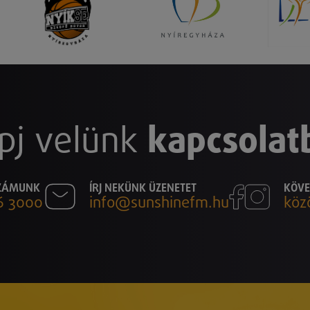
pj velünk
kapcsolat
SZÁMUNK
ÍRJ NEKÜNK ÜZENETET
KÖVE
6 3000
info@sunshinefm.hu
köz