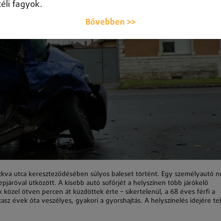
téli fagyok.
Bővebben >>
zkva utca kereszteződésében súlyos baleset történt. Egy személyautó 
pjáróval ütközött. A kisebb autó sofőrjét a helyszínen több járókelő
 közel ötven percen át küzdöttek érte – sikertelenül, a 68 éves férfi a
asz évek óta veszélyes, gyakori a gyorshajtás. A helyszínelés idejére tel