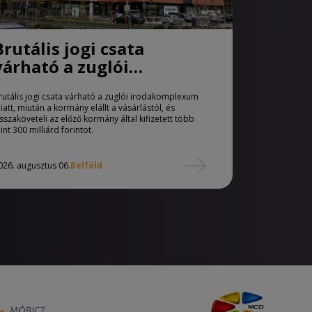
Brutális jogi csata
várható a zuglói
irodakomplexum miatt
rutális jogi csata várható a zuglói irodakomplexum
iatt, miután a kormány elállt a vásárlástól, és
isszaköveteli az előző kormány által kifizetett több
int 300 milliárd forintot.
026. augusztus 06.
Belföld