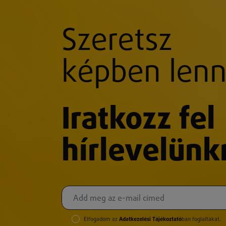
Szeretsz
képben lenn
Iratkozz fel
hírlevelünk
Elfogadom az
Adatkezelési Tájékoztató
ban foglaltakat.