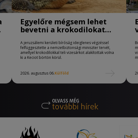
a
Egyelőre mégsem lehet
bevetni a krokodilokat
börtönőrként Izraelben
A jeruzsálemi kerületi bíróság ideiglenes végzéssel
B
felfüggesztette a nemzetbiztonsági miniszter tervét,
m
amellyel krokodilokkal teli vizesárkot alakítottak volna
v
ki a Keciot börtön körül.
m
2026. augusztus 06.
Külföld
2
OLVASS MÉG
további hírek