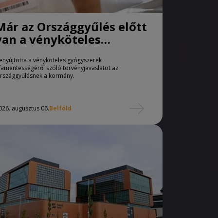
Már az Országgyűlés előtt
van a vényköteles
gyógyszerek
enyújtotta a vényköteles gyógyszerek
áfamentességéről szóló
famentességéről szóló törvényjavaslatot az
törvényjavaslat
rszággyűlésnek a kormány.
026. augusztus 06.
Belföld