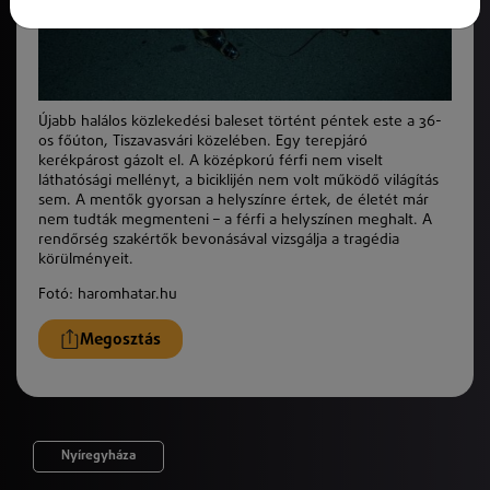
Újabb halálos közlekedési baleset történt péntek este a 36-
os főúton, Tiszavasvári közelében. Egy terepjáró
kerékpárost gázolt el. A középkorú férfi nem viselt
láthatósági mellényt, a biciklijén nem volt működő világítás
sem. A mentők gyorsan a helyszínre értek, de életét már
nem tudták megmenteni – a férfi a helyszínen meghalt. A
rendőrség szakértők bevonásával vizsgálja a tragédia
körülményeit.
Fotó: haromhatar.hu
Megosztás
Nyíregyháza