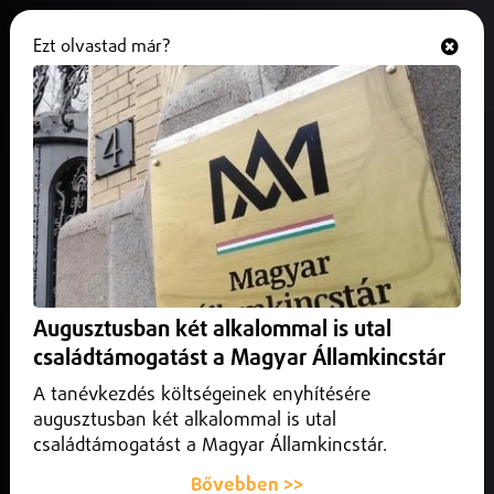
Ezt olvastad már?
Hallgasd és nézd
ONLINE
Halálos gázolás a 36-os főúton
Tiszavasvárinál
2025. október 12.
Szabolcs-Szatmár-Bereg vármegye
Újabb halálos közlekedési baleset történt péntek este a 36-
os főúton, Tiszavasvári közelében.
Augusztusban két alkalommal is utal
családtámogatást a Magyar Államkincstár
A tanévkezdés költségeinek enyhítésére
augusztusban két alkalommal is utal
családtámogatást a Magyar Államkincstár.
Bővebben >>