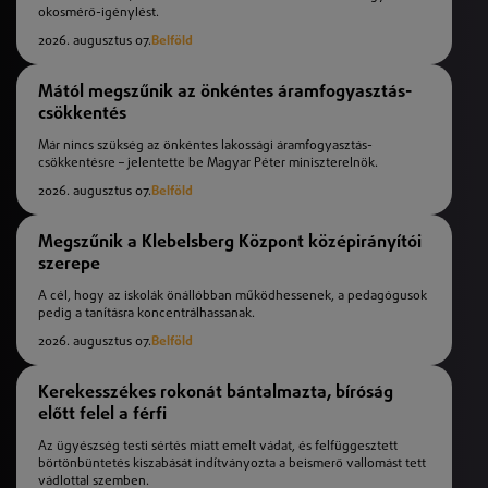
okosmérő-igénylést.
2026. augusztus 07.
Belföld
Mától megszűnik az önkéntes áramfogyasztás-
csökkentés
Már nincs szükség az önkéntes lakossági áramfogyasztás-
csökkentésre – jelentette be Magyar Péter miniszterelnök.
2026. augusztus 07.
Belföld
Megszűnik a Klebelsberg Központ középirányítói
szerepe
A cél, hogy az iskolák önállóbban működhessenek, a pedagógusok
pedig a tanításra koncentrálhassanak.
2026. augusztus 07.
Belföld
Kerekesszékes rokonát bántalmazta, bíróság
előtt felel a férfi
Az ügyészség testi sértés miatt emelt vádat, és felfüggesztett
börtönbüntetés kiszabását indítványozta a beismerő vallomást tett
vádlottal szemben.