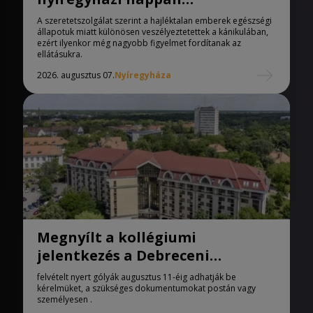
melegedőben
A szeretetszolgálat szerint a hajléktalan emberek egészségi
állapotuk miatt különösen veszélyeztetettek a kánikulában,
ezért ilyenkor még nagyobb figyelmet fordítanak az
ellátásukra.
2026. augusztus 07.
Nyíregyháza
Megnyílt a kollégiumi
jelentkezés a Debreceni
Egyetemen
felvételt nyert gólyák augusztus 11-éig adhatják be
kérelmüket, a szükséges dokumentumokat postán vagy
személyesen .