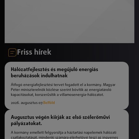
Friss hírek
Hálózatfejlesztés és megújuló energiás
beruházások indulhatnak
Átfogó energiafejlesztési tervet fogadott el a kormány. Magyar
Péter miniszterelnök közlése szerint bővítik az energiatároló
kapacitásokat, korszerűsítik a villamosenergia-hálózatot.
2026. augusztus 07.
Belföld
Augusztus végén kiírják az első szélerőművi
pályázatokat.
A kormány emellett felgyorsítja a háztartási napelemek hálózati
csatlakoztatását, mindenki számára elérhetővé teszi az ingyenes