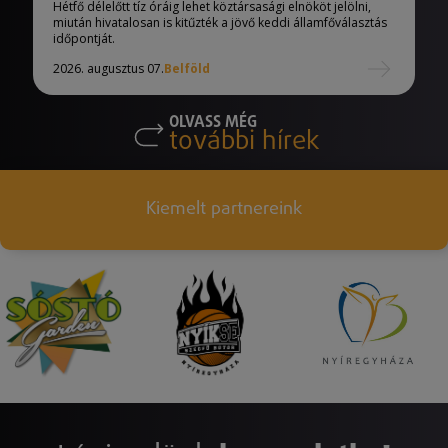
Hétfő délelőtt tíz óráig lehet köztársasági elnököt jelölni,
miután hivatalosan is kitűzték a jövő keddi államfőválasztás
időpontját.
2026. augusztus 07.
Belföld
OLVASS MÉG
további hírek
Kiemelt partnereink