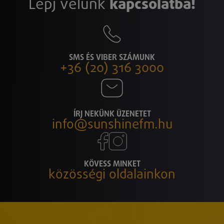
Lépj velünk
kapcsolatba!
SMS ÉS VIBER SZÁMUNK
+36 (20) 316 3000
ÍRJ NEKÜNK ÜZENETET
info@sunshinefm.hu
KÖVESS MINKET
közösségi oldalainkon