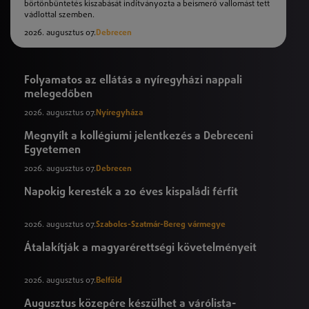
börtönbüntetés kiszabását indítványozta a beismerő vallomást tett
vádlottal szemben.
2026. augusztus 07.
Debrecen
Folyamatos az ellátás a nyíregyházi nappali
melegedőben
2026. augusztus 07.
Nyíregyháza
Megnyílt a kollégiumi jelentkezés a Debreceni
Egyetemen
2026. augusztus 07.
Debrecen
Napokig keresték a 20 éves kispaládi férfit
2026. augusztus 07.
Szabolcs-Szatmár-Bereg vármegye
Átalakítják a magyarérettségi követelményeit
2026. augusztus 07.
Belföld
Augusztus közepére készülhet a várólista-