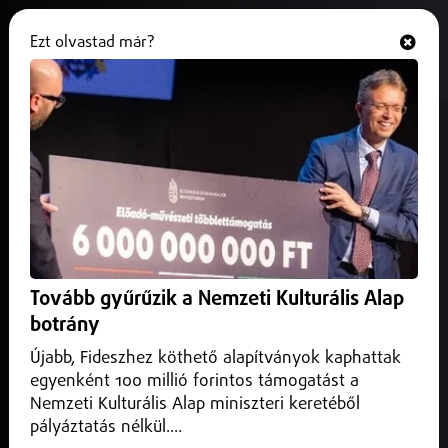
Ezt olvastad már?
Hallgasd és nézd
ONLINE
Gyászol a magyar színházi élet
2026. május 19.
Belföld
Kedden elhunyt Scherer Péter Jászai Mari-díjas színművész.
Tovább gyűrűzik a Nemzeti Kulturális Alap
botrány
Újabb, Fideszhez köthető alapítványok kaphattak
egyenként 100 millió forintos támogatást a
Nemzeti Kulturális Alap miniszteri keretéből
pályáztatás nélkül....