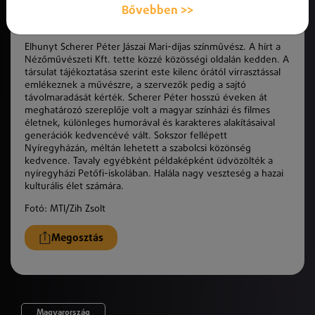
Bővebben >>
Elhunyt Scherer Péter Jászai Mari-díjas színművész. A hírt a
Nézőművészeti Kft. tette közzé közösségi oldalán kedden. A
társulat tájékoztatása szerint este kilenc órától virrasztással
emlékeznek a művészre, a szervezők pedig a sajtó
távolmaradását kérték. Scherer Péter hosszú éveken át
meghatározó szereplője volt a magyar színházi és filmes
életnek, különleges humorával és karakteres alakításaival
generációk kedvencévé vált.
Sokszor fellépett
Nyíregyházán, méltán lehetett a szabolcsi közönség
kedvence.
Tavaly egyébként példaképként üdvözölték a
nyíregyházi Petőfi-iskolában. Halála nagy veszteség a hazai
kulturális élet számára.
Fotó:
MTI/Zih Zsolt
Megosztás
Magyarország