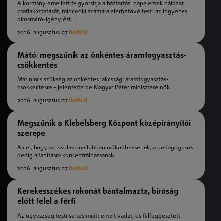
A kormány emellett felgyorsítja a háztartási napelemek hálózati
csatlakoztatását, mindenki számára elérhetővé teszi az ingyenes
okosmérő-igénylést.
2026. augusztus 07.
Belföld
Mától megszűnik az önkéntes áramfogyasztás-
csökkentés
Már nincs szükség az önkéntes lakossági áramfogyasztás-
csökkentésre – jelentette be Magyar Péter miniszterelnök.
2026. augusztus 07.
Belföld
Megszűnik a Klebelsberg Központ középirányítói
szerepe
A cél, hogy az iskolák önállóbban működhessenek, a pedagógusok
pedig a tanításra koncentrálhassanak.
2026. augusztus 07.
Belföld
Kerekesszékes rokonát bántalmazta, bíróság
előtt felel a férfi
Az ügyészség testi sértés miatt emelt vádat, és felfüggesztett