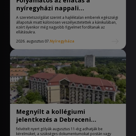
Folyamatos az ellátás a
nyíregyházi nappali
melegedőben
A szeretetszolgálat szerint a hajléktalan emberek egészségi
állapotuk miatt különösen veszélyeztetettek a kánikulában,
ezért ilyenkor még nagyobb figyelmet fordítanak az
ellátásukra.
2026. augusztus 07.
Nyíregyháza
Megnyílt a kollégiumi
jelentkezés a Debreceni
Egyetemen
felvételt nyert gólyák augusztus 11-éig adhatják be
kérelmüket, a szükséges dokumentumokat postán vagy