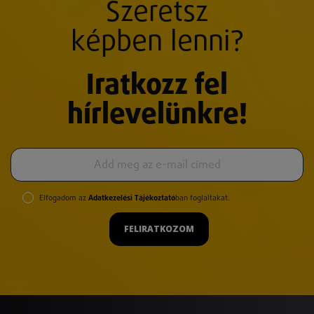
Szeretsz
képben lenni?
Iratkozz fel
hírlevelünkre!
Elfogadom az
Adatkezelési Tájékoztató
ban foglaltakat.
FELIRATKOZOM