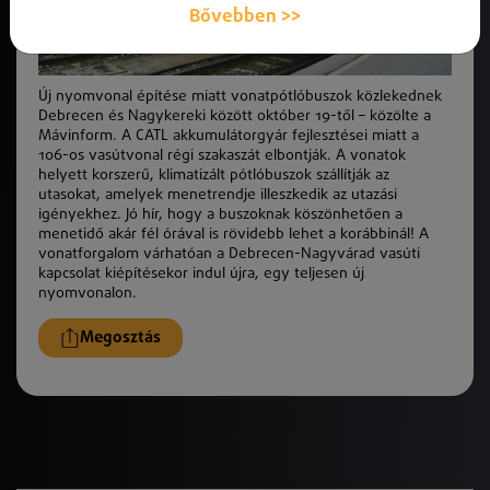
Bővebben >>
Új nyomvonal építése miatt vonatpótlóbuszok közlekednek
Debrecen és Nagykereki között október 19-től – közölte a
Mávinform. A CATL akkumulátorgyár fejlesztései miatt a
106-os vasútvonal régi szakaszát elbontják. A vonatok
helyett korszerű, klimatizált pótlóbuszok szállítják az
utasokat, amelyek menetrendje illeszkedik az utazási
igényekhez. Jó hír, hogy a buszoknak köszönhetően a
menetidő akár fél órával is rövidebb lehet a korábbinál! A
vonatforgalom várhatóan a Debrecen-Nagyvárad vasúti
kapcsolat kiépítésekor indul újra, egy teljesen új
nyomvonalon.
Megosztás