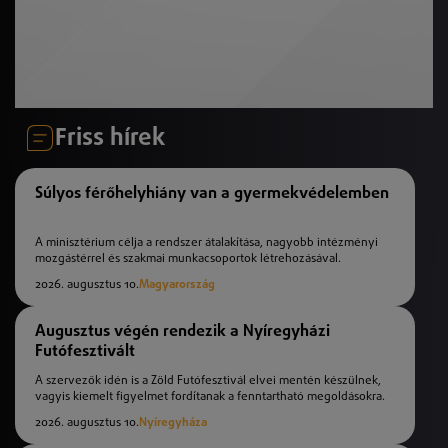
Friss hírek
Súlyos férőhelyhiány van a gyermekvédelemben
A minisztérium célja a rendszer átalakítása, nagyobb intézményi
mozgástérrel és szakmai munkacsoportok létrehozásával.
2026. augusztus 10.
Magyarország
Augusztus végén rendezik a Nyíregyházi
Futófesztivált
A szervezők idén is a Zöld Futófesztivál elvei mentén készülnek,
vagyis kiemelt figyelmet fordítanak a fenntartható megoldásokra.
2026. augusztus 10.
Nyíregyháza