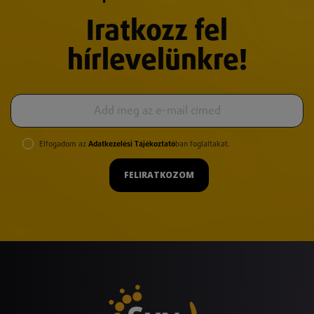
Iratkozz fel
hírlevelünkre!
Elfogadom az
Adatkezelési Tájékoztató
ban foglaltakat.
FELIRATKOZOM