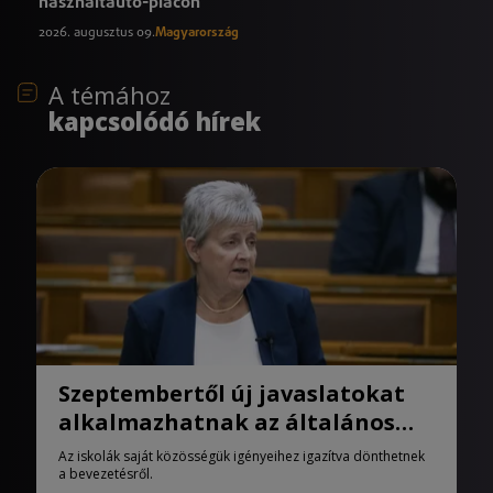
használtautó-piacon
2026. augusztus 09.
Magyarország
A témához
kapcsolódó hírek
Szeptembertől új javaslatokat
alkalmazhatnak az általános
iskolák
Az iskolák saját közösségük igényeihez igazítva dönthetnek
a bevezetésről.