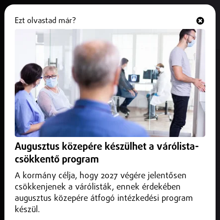
Ezt olvastad már?
Hallgasd és nézd
ONLINE
Fontos változás a vasúti
közlekedésben!
2025. október 04.
A CATL akkumulátorgyár fejlesztései miatt a 106-os
vasútvonal régi szakaszát elbontják.
Augusztus közepére készülhet a várólista-
csökkentő program
A kormány célja, hogy 2027 végére jelentősen
csökkenjenek a várólisták, ennek érdekében
augusztus közepére átfogó intézkedési program
készül.