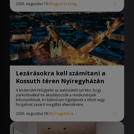
2026. augusztus 10.
Magyarország
Lezárásokra kell számítani a
Kossuth téren Nyíregyházán
A közterület-felügyelet az autósoktól azt kéri, hogy
parkolásukkal ne akadályozzák a rendezvények
lebonyolítását, és különösen figyeljenek a tiltott vagy
forgalmat zavaró megállás elkerülésére.
2026. augusztus 09.
Nyíregyháza