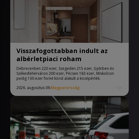
Visszafogottabban indult az
albérletpiaci roham
Debrecenben 220 ezer, Szegeden 215 ezer, Győrben és
Székesfehérváron 200 ezer, Pécsen 183 ezer, Miskolcon
pedig 130 ezer forint körül alakult a középérték.
2026. augusztus 09.
Magyarország