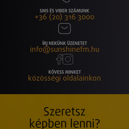
SMS ÉS VIBER SZÁMUNK
+36 (20) 316 3000
ÍRJ NEKÜNK ÜZENETET
info@sunshinefm.hu
KÖVESS MINKET
közösségi oldalainkon
Szeretsz
képben lenni?