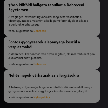
7800 külföldi hallgató tanulhat a Debreceni
Egyetemen
A végleges létszámot ugyanakkor még befolyásolhatja a
vízumügyintézés, valamint a kollégiumi férőhelyek és a kiadó
albérletek elérhetősége.
2026. augusztus 10.
Debrecen
Fontos gyógyszerek alapanyaga készül a
vérplazmából
A debreceni központban van olyan segítő is, aki már több mint 700
alkalommal adott plazmát.
2026. augusztus 10.
Debrecen
Nehéz napok várhatnak az allergiásokra
A hatóság azt javasolja, hogy az érintettek időben kezdjék meg a
gyógyszeres kezelést, vagy kérjék kezelőorvosuk segítségét.
2026. augusztus 10.
Nyíregyháza