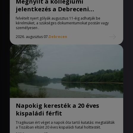
Megnyílt a kollégiumi
jelentkezés a Debreceni
Egyetemen
felvételt nyert gólyák augusztus 11-éig adhatják be
kérelmüket, a szükséges dokumentumokat postán vagy
személyesen .
2026. augusztus 07.
Debrecen
Napokig keresték a 20 éves
kispaládi férfit
Tragikusan ért véget a napok óta tartó kutatás: megtalálták
a Tiszában eltűnt 20 éves kispaládi fiatal holttestét.