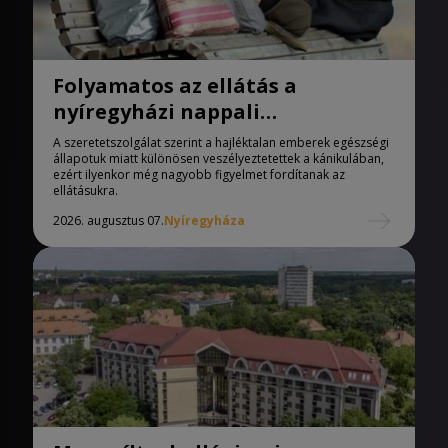
Folyamatos az ellátás a
nyíregyházi nappali
melegedőben
A szeretetszolgálat szerint a hajléktalan emberek egészségi
állapotuk miatt különösen veszélyeztetettek a kánikulában,
ezért ilyenkor még nagyobb figyelmet fordítanak az
ellátásukra.
2026. augusztus 07.
Nyíregyháza