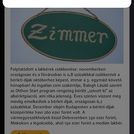
Folytatódott a lakbérek csökkenése: novemberben
országosan és a fővárosban is 0,8 százalékkal csökkentek a
bérleti díjak októberhez képest, immár a 3. egymást követő
hónapban! Az ingatlan.com szakértője, Balogh László szerint
az Otthon Start program rengeteg bérlőt „szívott ki” az
albérletpiacról, ami ritka jelenség. Éves szinten viszont még
mindig emelkedtek a bérleti díjak, országosan 6,2
százalékkal. December elején Budapesten a bérleti díjak
középértéke havi 260 ezer forint volt. A
vármegyeszékhelyek közül Debrecenben 230 ezer forint,
Miskolcon a legolcsóbb, ahol 130 ezer forint a medián lakbér.