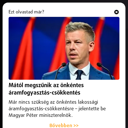
Ezt olvastad már?
Hallgasd és nézd
ONLINE
Folytatódott a lakbérek
csökkenése
2025. december 13.
Belföld
Folytatódott a lakbérek csökkenése: novemberben
országosan és a fővárosban is 0,8 százalékkal csökkentek a
Mától megszűnik az önkéntes
bérleti díjak októberhez képest,
áramfogyasztás-csökkentés
Már nincs szükség az önkéntes lakossági
áramfogyasztás-csökkentésre – jelentette be
Magyar Péter miniszterelnök.
Bővebben >>