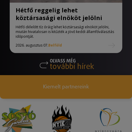
Hétfő reggelig lehet
köztársasági elnököt jelölni
Hétfő délelőtt tíz óráig lehet köztársasági elnököt jelölni,
miután hivatalosan is kitűzték a jövő keddi államfőválasztás
időpontját.
2026. augusztus 07.
Belföld
OLVASS MÉG
további hírek
Kiemelt partnereink