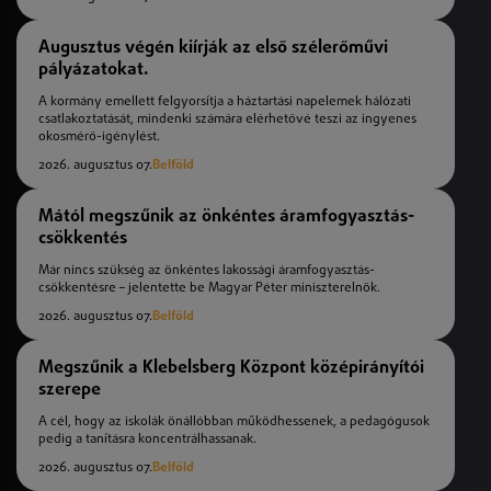
Augusztus végén kiírják az első szélerőművi
pályázatokat.
A kormány emellett felgyorsítja a háztartási napelemek hálózati
csatlakoztatását, mindenki számára elérhetővé teszi az ingyenes
okosmérő-igénylést.
2026. augusztus 07.
Belföld
Mától megszűnik az önkéntes áramfogyasztás-
csökkentés
Már nincs szükség az önkéntes lakossági áramfogyasztás-
csökkentésre – jelentette be Magyar Péter miniszterelnök.
2026. augusztus 07.
Belföld
Megszűnik a Klebelsberg Központ középirányítói
szerepe
A cél, hogy az iskolák önállóbban működhessenek, a pedagógusok
pedig a tanításra koncentrálhassanak.
2026. augusztus 07.
Belföld