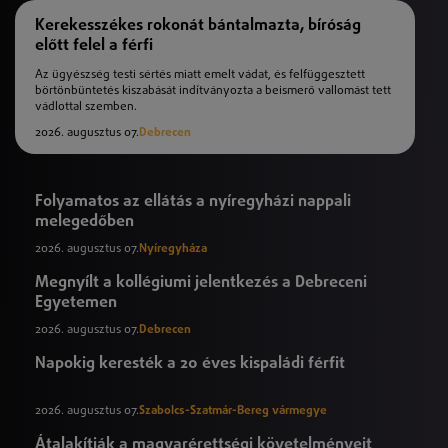
Kerekesszékes rokonát bántalmazta, bíróság
előtt felel a férfi
Az ügyészség testi sértés miatt emelt vádat, és felfüggesztett
börtönbüntetés kiszabását indítványozta a beismerő vallomást tett
vádlottal szemben.
2026. augusztus 07.
Debrecen
Folyamatos az ellátás a nyíregyházi nappali
melegedőben
2026. augusztus 07.
Nyíregyháza
Megnyílt a kollégiumi jelentkezés a Debreceni
Egyetemen
2026. augusztus 07.
Debrecen
Napokig keresték a 20 éves kispaládi férfit
2026. augusztus 07.
Szabolcs-Szatmár-Bereg vármegye
Átalakítják a magyarérettségi követelményeit