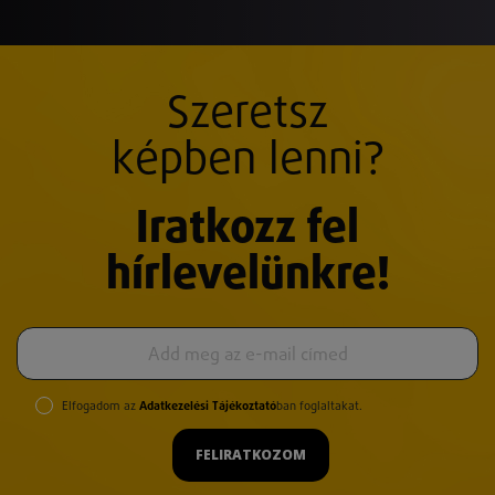
Szeretsz
képben lenni?
Iratkozz fel
hírlevelünkre!
Elfogadom az
Adatkezelési Tájékoztató
ban foglaltakat.
FELIRATKOZOM