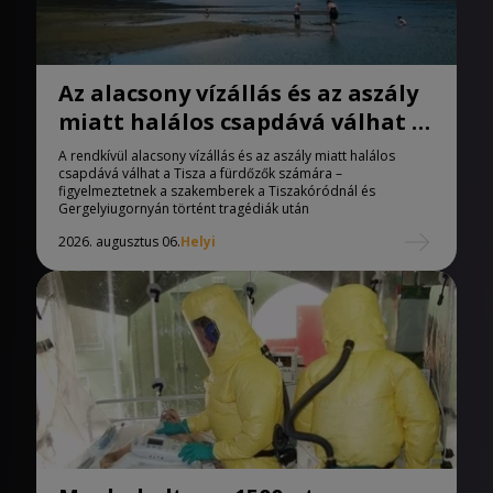
Az alacsony vízállás és az aszály
miatt halálos csapdává válhat a
Tisza
A rendkívül alacsony vízállás és az aszály miatt halálos
csapdává válhat a Tisza a fürdőzők számára –
figyelmeztetnek a szakemberek a Tiszakóródnál és
Gergelyiugornyán történt tragédiák után
2026. augusztus 06.
Helyi