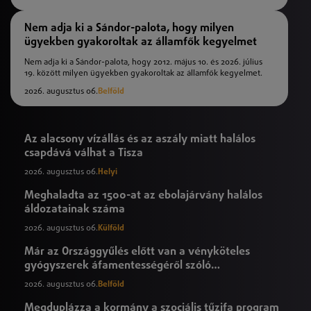
Nem adja ki a Sándor-palota, hogy milyen
ügyekben gyakoroltak az államfők kegyelmet
Nem adja ki a Sándor-palota, hogy 2012. május 10. és 2026. július
19. között milyen ügyekben gyakoroltak az államfők kegyelmet.
2026. augusztus 06.
Belföld
Az alacsony vízállás és az aszály miatt halálos
csapdává válhat a Tisza
2026. augusztus 06.
Helyi
Meghaladta az 1500-at az ebolajárvány halálos
áldozatainak száma
2026. augusztus 06.
Külföld
Már az Országgyűlés előtt van a vényköteles
gyógyszerek áfamentességéről szóló
törvényjavaslat
2026. augusztus 06.
Belföld
Megduplázza a kormány a szociális tűzifa program