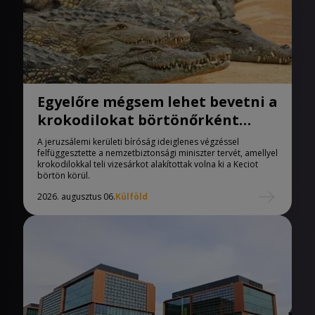
Egyelőre mégsem lehet bevetni a
krokodilokat börtönőrként
Izraelben
A jeruzsálemi kerületi bíróság ideiglenes végzéssel
felfüggesztette a nemzetbiztonsági miniszter tervét, amellyel
krokodilokkal teli vizesárkot alakítottak volna ki a Keciot
börtön körül.
2026. augusztus 06.
Külföld