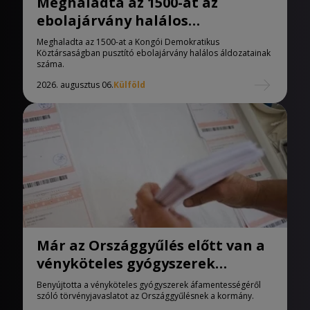
Meghaladta az 1500-at az
ebolajárvány halálos
áldozatainak száma
Meghaladta az 1500-at a Kongói Demokratikus
Köztársaságban pusztító ebolajárvány halálos áldozatainak
száma.
2026. augusztus 06.
Külföld
Már az Országgyűlés előtt van a
vényköteles gyógyszerek
áfamentességéről szóló
Benyújtotta a vényköteles gyógyszerek áfamentességéről
törvényjavaslat
szóló törvényjavaslatot az Országgyűlésnek a kormány.