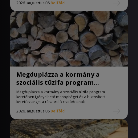
2026. augusztus 06.
Belföld
Megduplázza a kormány a
szociális tűzifa program
keretében igényelhető
Megduplázza a kormány a szociális tűzifa program
mennyiséget
keretében igényelhető mennyiséget és a biztosított
keretösszeget a rászoruló családoknak.
2026. augusztus 06.
Belföld