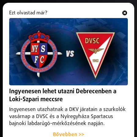
Ezt olvastad már?
Hallgasd és nézd
ONLINE
Fizetős formában kapott állami
szintű ellátást egy debreceni férfi
2026. május 29.
Debrecen Helyi
Fizetős formában kapott állami szintű ellátást egy
debreceni férfi, aki 70 ezer forintot adott egy anyajegy
Ingyenesen lehet utazni Debrecenben a
gyors eltávolításáért, az eset miatt pedig az egészségügyi
miniszter felülvizsgálja az egyetemi magánszolgáltatók
Loki-Szpari meccsre
működését.
Ingyenesen utazhatnak a DKV járatain a szurkolók
vasárnap a DVSC és a Nyíregyháza Spartacus
bajnoki labdarúgó-mérkőzésének napján.
Bővebben >>