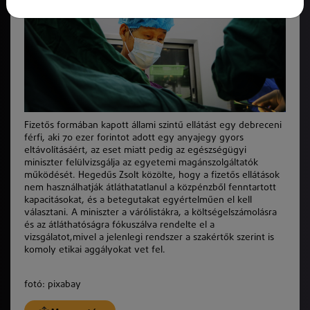
Fizetős formában kapott állami szintű ellátást egy debreceni
férfi, aki 70 ezer forintot adott egy anyajegy gyors
eltávolításáért, az eset miatt pedig az egészségügyi
miniszter felülvizsgálja az egyetemi magánszolgáltatók
működését. Hegedűs Zsolt közölte, hogy a fizetős ellátások
nem használhatják átláthatatlanul a közpénzből fenntartott
kapacitásokat, és a betegutakat egyértelműen el kell
választani. A miniszter a várólistákra, a költségelszámolásra
és az átláthatóságra fókuszálva rendelte el a
vizsgálatot,mivel a jelenlegi rendszer a szakértők szerint is
komoly etikai aggályokat vet fel.
fotó: pixabay