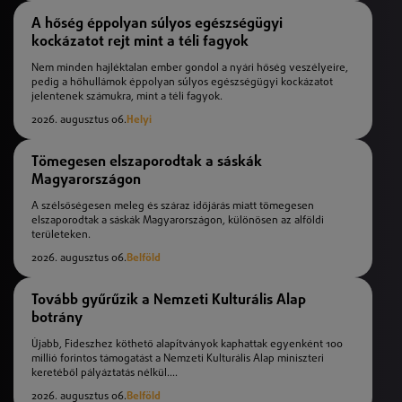
A hőség éppolyan súlyos egészségügyi
kockázatot rejt mint a téli fagyok
Nem minden hajléktalan ember gondol a nyári hőség veszélyeire,
pedig a hőhullámok éppolyan súlyos egészségügyi kockázatot
jelentenek számukra, mint a téli fagyok.
2026. augusztus 06.
Helyi
Tömegesen elszaporodtak a sáskák
Magyarországon
A szélsőségesen meleg és száraz időjárás miatt tömegesen
elszaporodtak a sáskák Magyarországon, különösen az alföldi
területeken.
2026. augusztus 06.
Belföld
Tovább gyűrűzik a Nemzeti Kulturális Alap
botrány
Újabb, Fideszhez köthető alapítványok kaphattak egyenként 100
millió forintos támogatást a Nemzeti Kulturális Alap miniszteri
keretéből pályáztatás nélkül....
2026. augusztus 06.
Belföld