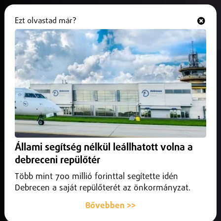
Ezt olvastad már?
Hallgasd és nézd
ONLINE
Fellélegezhetnek a
Nitrogénművekért aggódók
2025. június 03.
Belföld
A Nitrogénművek műtrágyagyár vezetése megállapodott
kötvényeseivel a kétszázmillió eurós hitel átütemezéséről,
Állami segítség nélkül leállhatott volna a
így a vállalat tovább működhet.
debreceni repülőtér
Több mint 700 millió forinttal segítette idén
Debrecen a saját repülőterét az önkormányzat.
Bővebben >>