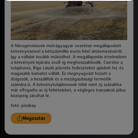
A Nitrogénművek műtrágyagyár vezetése megállapodott
kötvényeseivel a kétszázmillió eurós hitel átütemezéséről,
így a vállalat tovább működhet. A megállapodás értelmében
a kötvények lejárata 2028-ig meghosszabbodik. Cserébe a
tulajdonos, Bige László jelentős fedezeteket ajánlott fel, és
magasabb kamatot vállalt. Ez megnyugvást hozott a
dolgozók, a beszállítók és a mezőgazdasági termelők
számára is. A kötvénytulajdonosok több mint 75 százaléka
már elfogadta az új feltételeket, a végleges tranzakció július
közepéig zárulhat le.
fotó: pixabay
Megosztás