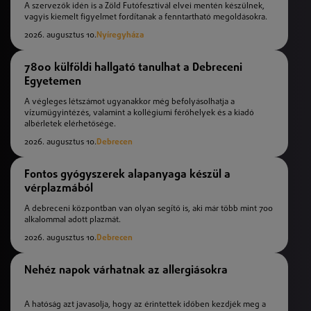
A szervezők idén is a Zöld Futófesztivál elvei mentén készülnek,
vagyis kiemelt figyelmet fordítanak a fenntartható megoldásokra.
2026. augusztus 10.
Nyíregyháza
7800 külföldi hallgató tanulhat a Debreceni
Egyetemen
A végleges létszámot ugyanakkor még befolyásolhatja a
vízumügyintézés, valamint a kollégiumi férőhelyek és a kiadó
albérletek elérhetősége.
2026. augusztus 10.
Debrecen
Fontos gyógyszerek alapanyaga készül a
vérplazmából
A debreceni központban van olyan segítő is, aki már több mint 700
alkalommal adott plazmát.
2026. augusztus 10.
Debrecen
Nehéz napok várhatnak az allergiásokra
A hatóság azt javasolja, hogy az érintettek időben kezdjék meg a