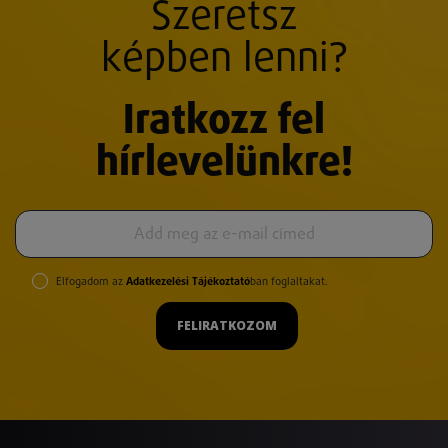
Szeretsz
képben lenni?
Iratkozz fel
hírlevelünkre!
Elfogadom az
Adatkezelési Tájékoztató
ban foglaltakat.
FELIRATKOZOM