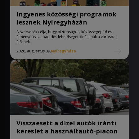
Ingyenes közösségi programok
lesznek Nyíregyházán
A szervezők célja, hogy biztonságos, közösségépítő és
élménydús szabadidős lehetőséget kínáljanak a városban
élőknek.
2026. augusztus 09.
Nyíregyháza
Visszaesett a dízel autók iránti
kereslet a használtautó-piacon