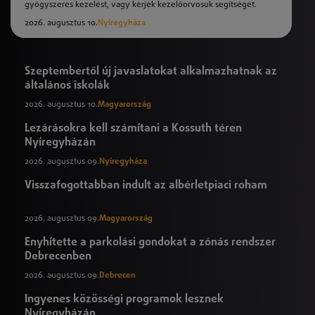
gyógyszeres kezelést, vagy kérjék kezelőorvosuk segítségét.
2026. augusztus 10.
Nyíregyháza
Szeptembertől új javaslatokat alkalmazhatnak az
általános iskolák
2026. augusztus 10.
Magyarország
Lezárásokra kell számítani a Kossuth téren
Nyíregyházán
2026. augusztus 09.
Nyíregyháza
Visszafogottabban indult az albérletpiaci roham
2026. augusztus 09.
Magyarország
Enyhítette a parkolási gondokat a zónás rendszer
Debrecenben
2026. augusztus 09.
Debrecen
Ingyenes közösségi programok lesznek
Nyíregyházán