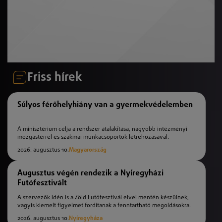
Friss hírek
Súlyos férőhelyhiány van a gyermekvédelemben
A minisztérium célja a rendszer átalakítása, nagyobb intézményi
mozgástérrel és szakmai munkacsoportok létrehozásával.
2026. augusztus 10.
Magyarország
Augusztus végén rendezik a Nyíregyházi
Futófesztivált
A szervezők idén is a Zöld Futófesztivál elvei mentén készülnek,
vagyis kiemelt figyelmet fordítanak a fenntartható megoldásokra.
2026. augusztus 10.
Nyíregyháza