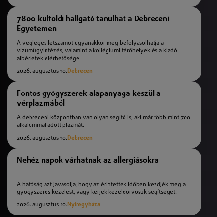
7800 külföldi hallgató tanulhat a Debreceni
Egyetemen
A végleges létszámot ugyanakkor még befolyásolhatja a
vízumügyintézés, valamint a kollégiumi férőhelyek és a kiadó
albérletek elérhetősége.
2026. augusztus 10.
Debrecen
Fontos gyógyszerek alapanyaga készül a
vérplazmából
A debreceni központban van olyan segítő is, aki már több mint 700
alkalommal adott plazmát.
2026. augusztus 10.
Debrecen
Nehéz napok várhatnak az allergiásokra
A hatóság azt javasolja, hogy az érintettek időben kezdjék meg a
gyógyszeres kezelést, vagy kérjék kezelőorvosuk segítségét.
2026. augusztus 10.
Nyíregyháza