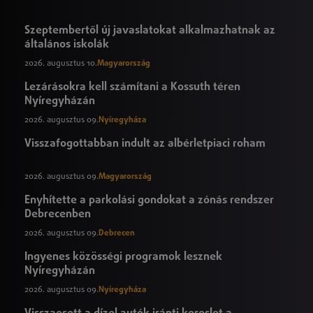
Szeptembertől új javaslatokat alkalmazhatnak az
általános iskolák
2026. augusztus 10.
Magyarország
Lezárásokra kell számítani a Kossuth téren
Nyíregyházán
2026. augusztus 09.
Nyíregyháza
Visszafogottabban indult az albérletpiaci roham
2026. augusztus 09.
Magyarország
Enyhítette a parkolási gondokat a zónás rendszer
Debrecenben
2026. augusztus 09.
Debrecen
Ingyenes közösségi programok lesznek
Nyíregyházán
2026. augusztus 09.
Nyíregyháza
Visszaesett a dízel autók iránti kereslet a