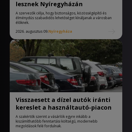
lesznek Nyíregyházán
A szervezők célja, hogy biztonságos, közösségépítő és
élménydús szabadidős lehetőséget kínáljanak a városban
élőknek.
2026. augusztus 09.
Nyíregyháza
Visszaesett a dízel autók iránti
kereslet a használtautó-piacon
A szakértők szerint a vásárlók egyre inkább a
kiszámíthatóbb fenntartási költségű, modernebb
megoldások felé fordulnak.