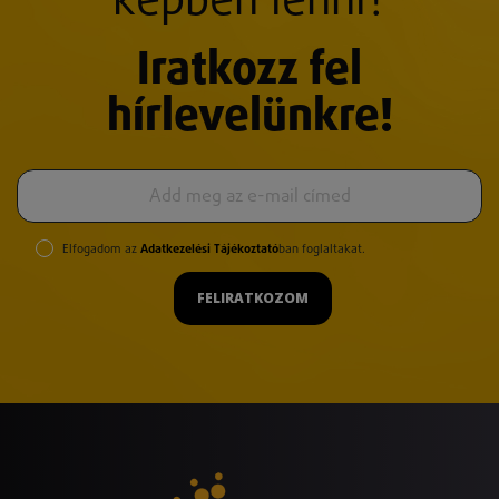
képben lenni?
Iratkozz fel
hírlevelünkre!
Elfogadom az
Adatkezelési Tájékoztató
ban foglaltakat.
FELIRATKOZOM