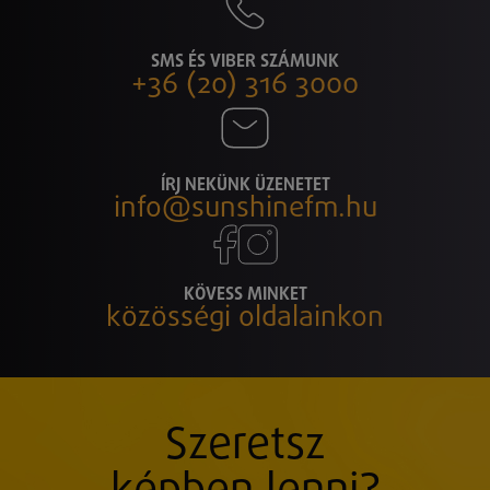
SMS ÉS VIBER SZÁMUNK
+36 (20) 316 3000
ÍRJ NEKÜNK ÜZENETET
info@sunshinefm.hu
KÖVESS MINKET
közösségi oldalainkon
Szeretsz