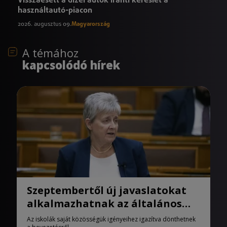
használtautó-piacon
2026. augusztus 09.
Magyarország
A témához
kapcsolódó hírek
Szeptembertől új javaslatokat
alkalmazhatnak az általános
iskolák
Az iskolák saját közösségük igényeihez igazítva dönthetnek