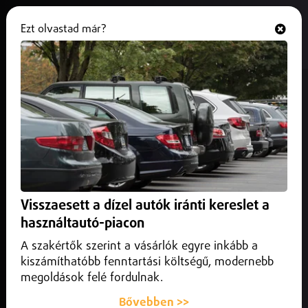
Ezt olvastad már?
Hallgasd és nézd
ONLINE
Emlékérmén szerepel majd
Debrecen neve
2026. május 29.
Debrecen
Az emlékérmét Bitó Balázs tervezte, és összesen hatezer
darab készülhet belőle.
Visszaesett a dízel autók iránti kereslet a
használtautó-piacon
A szakértők szerint a vásárlók egyre inkább a
kiszámíthatóbb fenntartási költségű, modernebb
megoldások felé fordulnak.
Bővebben >>