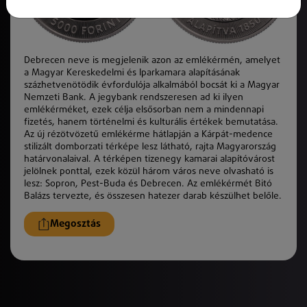
Debrecen neve is megjelenik azon az emlé
k
érmén, amelyet
a Magyar Kereskedelmi és Iparkamara alapításának
százhetvenötödik évfordulója alkalmából bocsát ki a Magyar
Nemzeti Bank. A jegybank rendszeresen ad ki ilyen
emlé
k
érméket, ezek célja elsősorban nem a mindennapi
fizetés, hanem történelmi és kulturális értékek bemutatása.
Az új rézötvözetű emlé
k
érme hátlapján a
K
árpát-medence
stilizált domborzati térképe lesz látható, rajta Magyarország
határvonalaival. A térképen tizenegy kamarai alapítóvárost
jelölnek ponttal, ezek
k
özül három város neve olvasható is
lesz: Sopron, Pest-Buda és Debrecen. Az emlé
k
érmét Bitó
Balázs tervezte, és összesen hatezer darab
k
észülhet belőle.
Megosztás