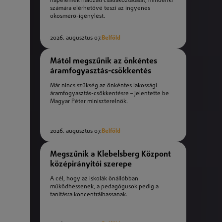
napelemek hálózati csatlakoztatását, mindenki
számára elérhetővé teszi az ingyenes
okosmérő-igénylést.
2026. augusztus 07.
Belföld
Mától megszűnik az önkéntes
áramfogyasztás-csökkentés
Már nincs szükség az önkéntes lakossági
áramfogyasztás-csökkentésre – jelentette be
Magyar Péter miniszterelnök.
2026. augusztus 07.
Belföld
Megszűnik a Klebelsberg Központ
középirányítói szerepe
A cél, hogy az iskolák önállóbban
működhessenek, a pedagógusok pedig a
tanításra koncentrálhassanak.