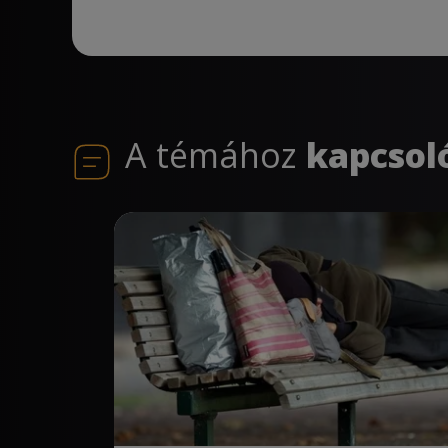
A témához
kapcsol