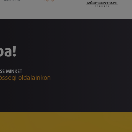
ba!
SS MINKET
össégi oldalainkon