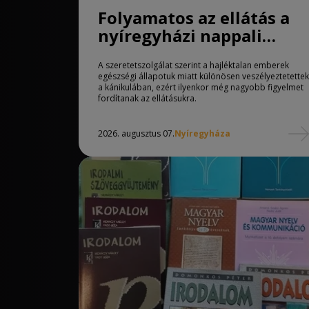
Folyamatos az ellátás a
nyíregyházi nappali
melegedőben
A szeretetszolgálat szerint a hajléktalan emberek
egészségi állapotuk miatt különösen veszélyeztetettek
a kánikulában, ezért ilyenkor még nagyobb figyelmet
fordítanak az ellátásukra.
2026. augusztus 07.
Nyíregyháza