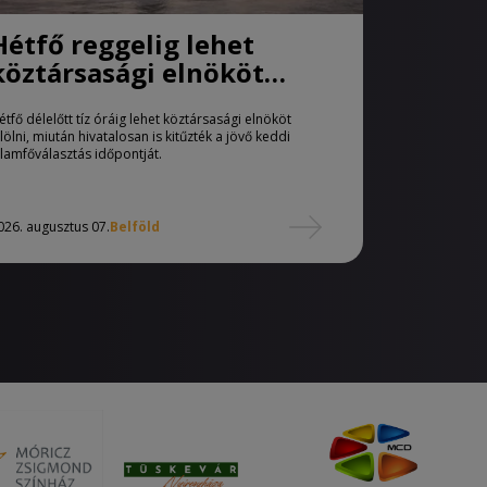
Hétfő reggelig lehet
köztársasági elnököt
jelölni
étfő délelőtt tíz óráig lehet köztársasági elnököt
elölni, miután hivatalosan is kitűzték a jövő keddi
llamfőválasztás időpontját.
026. augusztus 07.
Belföld