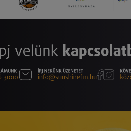
pj velünk
kapcsolat
SZÁMUNK
ÍRJ NEKÜNK ÜZENETET
KÖVE
6 3000
info@sunshinefm.hu
köz