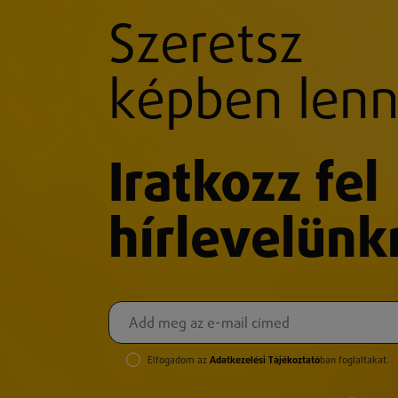
Szeretsz
képben lenn
Iratkozz fel
hírlevelünk
Elfogadom az
Adatkezelési Tájékoztató
ban foglaltakat.