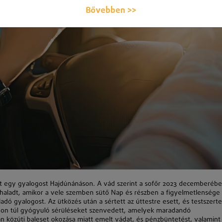
Bővebben >>
tött egy gyalogost Hajdúnánáson. A vád szerint a sofőr 2023 decemberéb
 haladt, amikor a vele szemben sütő Nap és részben a figyelmetlensége
ladó gyalogost. Az ütközés után a sértett az úttestre esett, és testszerte
apon túl gyógyuló sérüléseket szenvedett, amelyek maradandó
an
k
özúti baleset okozása miatt emelt vádat, és pénzbüntetést, valamint