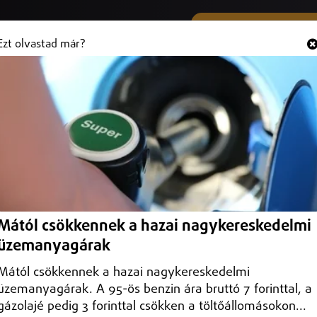
SMS ÉS VIBER SZÁMUNK
Hallgasd és
+36 (20) 316 3000
Ezt olvastad már?
ost gázolt egy nő Hajdúnánáson
t emelt vádat, és pénzbüntetést, valamint meghatározott időre szóló
Mától csökkennek a hazai nagykereskedelmi
üzemanyagárak
Mától csökkennek a hazai nagykereskedelmi
üzemanyagárak. A 95-ös benzin ára bruttó 7 forinttal, a
gázolajé pedig 3 forinttal csökken a töltőállomásokon...