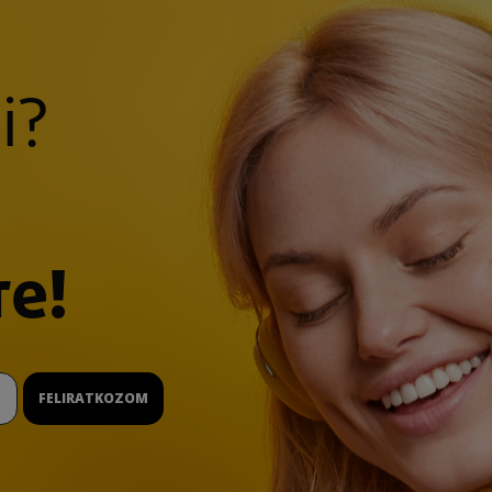
i?
re!
FELIRATKOZOM