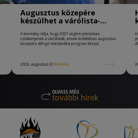
Augusztus közepére
készülhet a várólista-
csökkentő program
A kormány célja, hogy 2027 végére jelentősen
H
csökkenjenek a várólisták, ennek érdekében augusztus
j
közepére átfogó intézkedési program készül.
á
2026. augusztus 07.
Belföld
2
OLVASS MÉG
további hírek