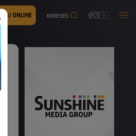
 nézd
ONLINE