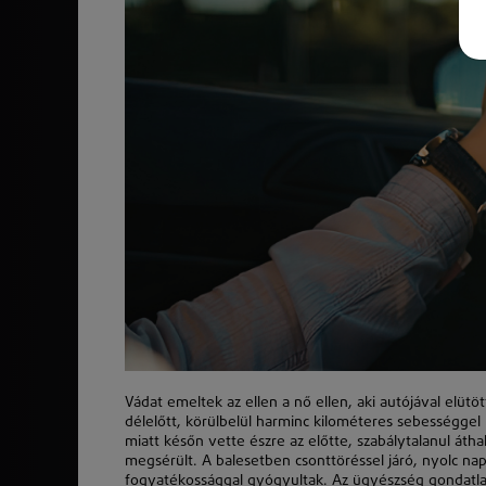
Vádat emeltek az ellen a nő ellen, aki autójával elü
délelőtt,
k
örülbelül harminc kilométeres sebességgel
miatt
k
ésőn vette észre az előtte, szabálytalanul átha
megsérült. A balesetben csonttöréssel járó, nyolc n
fogyatékossággal gyógyultak. Az ügyészség gondatl