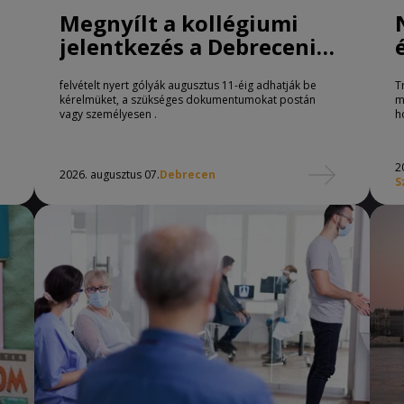
Megnyílt a kollégiumi
jelentkezés a Debreceni
Egyetemen
felvételt nyert gólyák augusztus 11-éig adhatják be
T
kérelmüket, a szükséges dokumentumokat postán
m
vagy személyesen .
h
2
2026. augusztus 07.
Debrecen
S