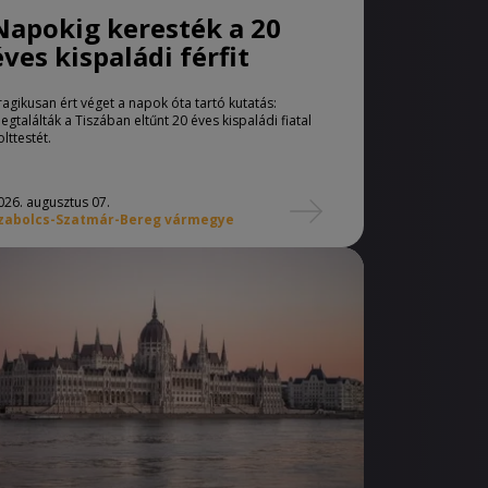
Napokig keresték a 20
éves kispaládi férfit
ragikusan ért véget a napok óta tartó kutatás:
egtalálták a Tiszában eltűnt 20 éves kispaládi fiatal
olttestét.
026. augusztus 07.
zabolcs-Szatmár-Bereg vármegye