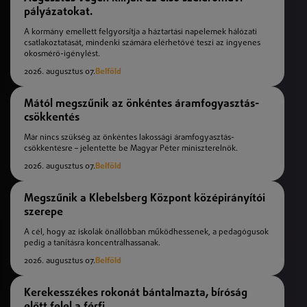
pályázatokat.
A kormány emellett felgyorsítja a háztartási napelemek hálózati
csatlakoztatását, mindenki számára elérhetővé teszi az ingyenes
okosmérő-igénylést.
2026. augusztus 07.
Belföld
Mától megszűnik az önkéntes áramfogyasztás-
csökkentés
Már nincs szükség az önkéntes lakossági áramfogyasztás-
csökkentésre – jelentette be Magyar Péter miniszterelnök.
2026. augusztus 07.
Belföld
Megszűnik a Klebelsberg Központ középirányítói
szerepe
A cél, hogy az iskolák önállóbban működhessenek, a pedagógusok
pedig a tanításra koncentrálhassanak.
2026. augusztus 07.
Belföld
Kerekesszékes rokonát bántalmazta, bíróság
előtt felel a férfi