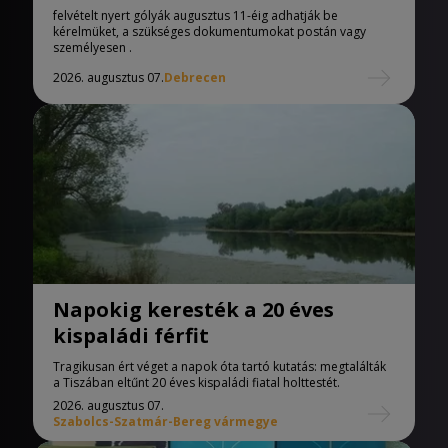
Egyetemen
felvételt nyert gólyák augusztus 11-éig adhatják be
kérelmüket, a szükséges dokumentumokat postán vagy
személyesen .
2026. augusztus 07.
Debrecen
Napokig keresték a 20 éves
kispaládi férfit
Tragikusan ért véget a napok óta tartó kutatás: megtalálták
a Tiszában eltűnt 20 éves kispaládi fiatal holttestét.
2026. augusztus 07.
Szabolcs-Szatmár-Bereg vármegye