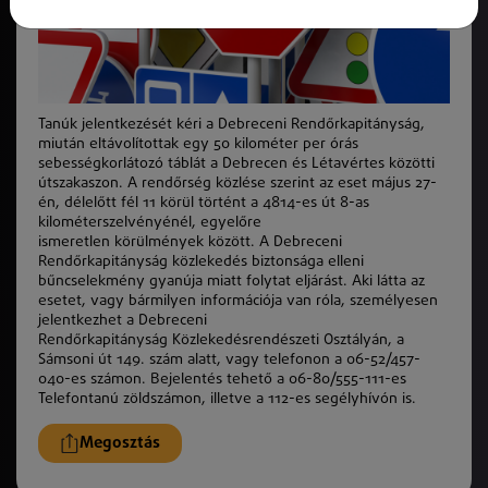
Tanúk jelentkezését kéri a Debreceni Rendőrkapitányság,
miután eltávolítottak egy 50 kilométer per órás
sebességkorlátozó táblát a Debrecen és Létavértes közötti
útszakaszon. A rendőrség közlése szerint az eset május 27-
én, délelőtt fél
11 k
örül történt a 4814-es út 8-as
kilométerszelvényénél, egyelőre
ismeretlen
k
örülmények
k
özött. A Debreceni
Rendőrkapitányság
k
özlekedés biztonsága elleni
bűncselekmény gyanúja miatt folytat eljárást. Aki látta az
esetet, vagy bármilyen információja van róla, személyesen
jelentkezhet a Debreceni
Rendőrkapitányság
K
özlekedésrendészeti Osztályán, a
Sámsoni út 149. szám alatt, vagy telefonon a 06-52/457-
040-es számon. Bejelentés tehető a 06-80/555-111-es
Telefontanú zöldszámon, illetve a 112-es segélyhívón is.
Megosztás