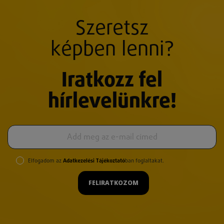
Szeretsz
képben lenni?
Iratkozz fel
hírlevelünkre!
Elfogadom az
Adatkezelési Tájékoztató
ban foglaltakat.
FELIRATKOZOM