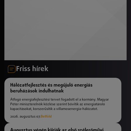
Friss hírek
Hálózatfejlesztés és megújuló energiás
beruházások indulhatnak
Átfogó energiafejlesztési tervet fogadott el a kormány. Magyar
Péter miniszterelnök közlése szerint bővítik az energiatároló
kapacitásokat, korszerűsítik a villamosenergia-hálózatot.
2026. augusztus 07.
Belföld
Augusztus végén kiírják az első szélerőművi