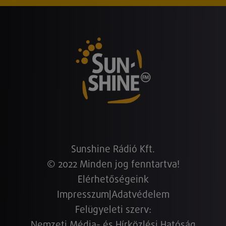
Sunshine Rádió Kft.
© 2022 Minden jog fenntartva!
Elérhetőségeink
Impresszum
|
Adatvédelem
Felügyeleti szerv:
Nemzeti Média- és Hírközlési Hatóság