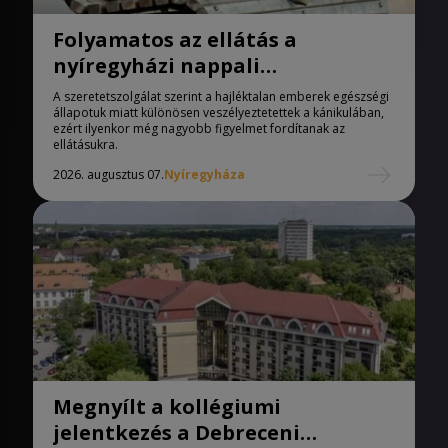
Folyamatos az ellátás a
nyíregyházi nappali
melegedőben
A szeretetszolgálat szerint a hajléktalan emberek egészségi
állapotuk miatt különösen veszélyeztetettek a kánikulában,
ezért ilyenkor még nagyobb figyelmet fordítanak az
ellátásukra.
2026. augusztus 07.
Nyíregyháza
Megnyílt a kollégiumi
jelentkezés a Debreceni