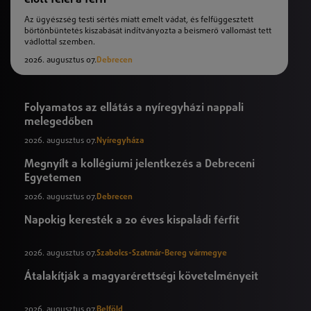
Az ügyészség testi sértés miatt emelt vádat, és felfüggesztett
börtönbüntetés kiszabását indítványozta a beismerő vallomást tett
vádlottal szemben.
2026. augusztus 07.
Debrecen
Folyamatos az ellátás a nyíregyházi nappali
melegedőben
2026. augusztus 07.
Nyíregyháza
Megnyílt a kollégiumi jelentkezés a Debreceni
Egyetemen
2026. augusztus 07.
Debrecen
Napokig keresték a 20 éves kispaládi férfit
2026. augusztus 07.
Szabolcs-Szatmár-Bereg vármegye
Átalakítják a magyarérettségi követelményeit
2026. augusztus 07.
Belföld