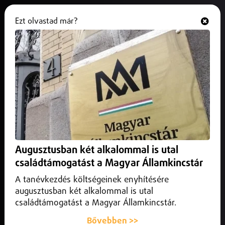
Ezt olvastad már?
Hallgasd és nézd
ONLINE
Eltűnt egy sebességkorlátozó
tábla a Debrecen és Létavértes
közötti úton
2026. június 17.
Debrecen
A Debreceni Rendőrkapitányság közlekedés biztonsága
Augusztusban két alkalommal is utal
elleni bűncselekmény gyanúja miatt folytat eljárást.
családtámogatást a Magyar Államkincstár
A tanévkezdés költségeinek enyhítésére
augusztusban két alkalommal is utal
családtámogatást a Magyar Államkincstár.
Bővebben >>