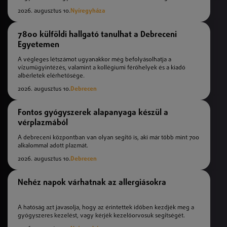
2026. augusztus 10.
Nyíregyháza
7800 külföldi hallgató tanulhat a Debreceni
Egyetemen
A végleges létszámot ugyanakkor még befolyásolhatja a
vízumügyintézés, valamint a kollégiumi férőhelyek és a kiadó
albérletek elérhetősége.
2026. augusztus 10.
Debrecen
Fontos gyógyszerek alapanyaga készül a
vérplazmából
A debreceni központban van olyan segítő is, aki már több mint 700
alkalommal adott plazmát.
2026. augusztus 10.
Debrecen
Nehéz napok várhatnak az allergiásokra
A hatóság azt javasolja, hogy az érintettek időben kezdjék meg a
gyógyszeres kezelést, vagy kérjék kezelőorvosuk segítségét.