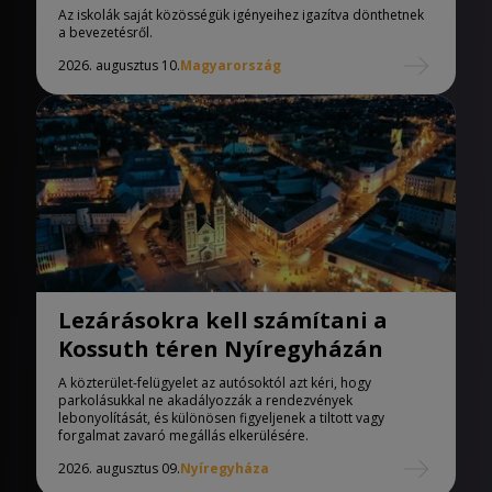
iskolák
Az iskolák saját közösségük igényeihez igazítva dönthetnek
a bevezetésről.
2026. augusztus 10.
Magyarország
Lezárásokra kell számítani a
Kossuth téren Nyíregyházán
A közterület-felügyelet az autósoktól azt kéri, hogy
parkolásukkal ne akadályozzák a rendezvények
lebonyolítását, és különösen figyeljenek a tiltott vagy
forgalmat zavaró megállás elkerülésére.
2026. augusztus 09.
Nyíregyháza