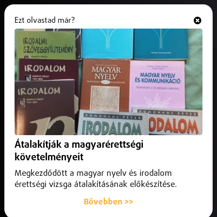
Ezt olvastad már?
Hallgasd és nézd
ONLINE
Elkezdődött az óvodai jelentkezés
Debrecenben
2025. január 28.
Debrecen
A városban 33 önkormányzati óvoda működik, összesen
6872 férőhellyel.
Átalakítják a magyarérettségi
követelményeit
Megkezdődött a magyar nyelv és irodalom
érettségi vizsga átalakításának előkészítése.
Bővebben >>