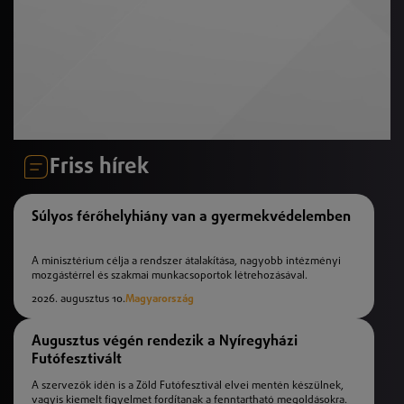
Friss hírek
Súlyos férőhelyhiány van a gyermekvédelemben
A minisztérium célja a rendszer átalakítása, nagyobb intézményi
mozgástérrel és szakmai munkacsoportok létrehozásával.
2026. augusztus 10.
Magyarország
Augusztus végén rendezik a Nyíregyházi
Futófesztivált
A szervezők idén is a Zöld Futófesztivál elvei mentén készülnek,
vagyis kiemelt figyelmet fordítanak a fenntartható megoldásokra.