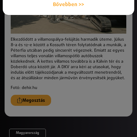
Bővebben >>
Elkezdődött a villamospálya-felújítás harmadik üteme. Július
8-a és 12-e között a Kossuth téren folytatódnak a munkák, a
Péterfia utcában pedig síncserét végeznek. Emiatt az egyes
villamos teljes vonalán villamospótló autóbuszok
közlekednek. A kettes villamos továbbra is a Kálvin tér és a
Doberdó utca között jár. A DKV arra kéri az utasokat, hogy
indulás előtt tájékozódjanak a megváltozott menetrendről,
és az átszálláskor minden járművön érvényesítsék jegyüket.
Fotó: dehir.hu
Megosztás
Magyarország