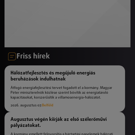
Friss hírek
Hálózatfejlesztés és megújuló energiás
beruházások indulhatnak
Átfogó energiafejlesztési tervet fogadott el a kormány. Magyar
Péter miniszterelnök közlése szerint bővítik az energiatároló
kapacitásokat, korszerűsítik a villamosenergia-hálózatot.
2026. augusztus 07.
Belföld
Augusztus végén kiírják az első szélerőművi
pályázatokat.
A kormány emellett felgyorsítja a háztartási napelemek hálózati