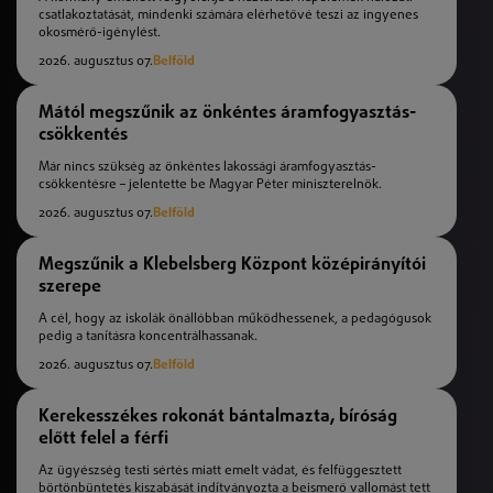
csatlakoztatását, mindenki számára elérhetővé teszi az ingyenes
okosmérő-igénylést.
2026. augusztus 07.
Belföld
Mától megszűnik az önkéntes áramfogyasztás-
csökkentés
Már nincs szükség az önkéntes lakossági áramfogyasztás-
csökkentésre – jelentette be Magyar Péter miniszterelnök.
2026. augusztus 07.
Belföld
Megszűnik a Klebelsberg Központ középirányítói
szerepe
A cél, hogy az iskolák önállóbban működhessenek, a pedagógusok
pedig a tanításra koncentrálhassanak.
2026. augusztus 07.
Belföld
Kerekesszékes rokonát bántalmazta, bíróság
előtt felel a férfi
Az ügyészség testi sértés miatt emelt vádat, és felfüggesztett
börtönbüntetés kiszabását indítványozta a beismerő vallomást tett