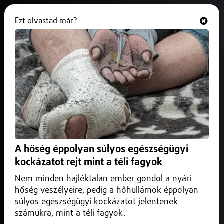
Ezt olvastad már?
Hallgasd és nézd
ONLINE
Elkezdődött a villamospálya-
felújítás újabb üteme
2026. július 08.
Debrecen Közlekedés
A DKV arra kéri az utasokat, hogy indulás előtt
tájékozódjanak a megváltozott menetrendről, és az
A hőség éppolyan súlyos egészségügyi
átszálláskor minden járművön érvényesítsék jegyüket.
kockázatot rejt mint a téli fagyok
Nem minden hajléktalan ember gondol a nyári
hőség veszélyeire, pedig a hőhullámok éppolyan
súlyos egészségügyi kockázatot jelentenek
számukra, mint a téli fagyok.