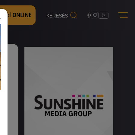
 nézd
ONLINE