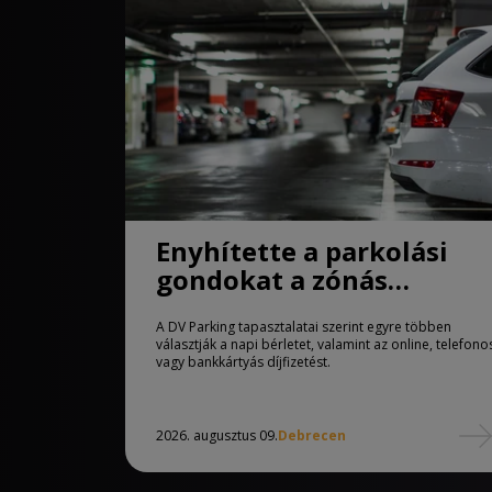
Enyhítette a parkolási
gondokat a zónás
rendszer Debrecenben
A DV Parking tapasztalatai szerint egyre többen
választják a napi bérletet, valamint az online, telefono
vagy bankkártyás díjfizetést.
2026. augusztus 09.
Debrecen