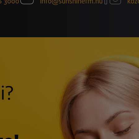
6 3000
info@sunshinefm.hu
köz
i?