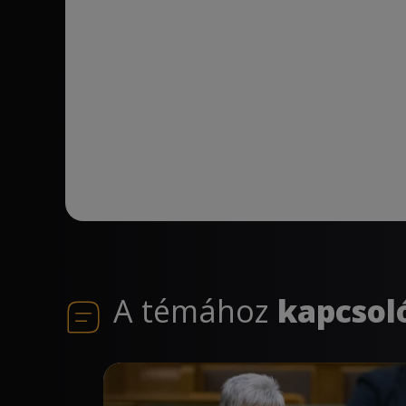
A témához
kapcsol