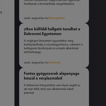
mentén készülnek, vagyis kiemelt figyelmet
i
fordítanak a fenntartható megoldásokra.
25
2026. augusztus 10.
Nyíregyháza
7800 külföldi hallgató tanulhat a
Debreceni Egyetemen
A végleges létszámot ugyanakkor még
befolyásolhatja a vízumügyintézés, valamint a
kollégiumi férőhelyek és a kiadó albérletek
elérhetősége.
2026. augusztus 10.
Debrecen
Fontos gyógyszerek alapanyaga
készül a vérplazmából
A debreceni központban van olyan segítő is,
aki már több mint 700 alkalommal adott
plazmát.