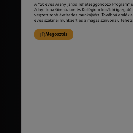
A "25 éves Arany János Tehetséggondozó Program" ju
Zrínyi Ilona Gimnázium és Kollégium korábbi igazgat
végzett több évtizedes munkájáért. Továbbá emléklap
éves szakmai munkáért és a magas színvonalú tehet
Megosztás