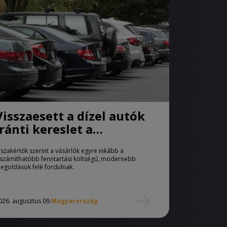
Visszaesett a dízel autók
iránti kereslet a
használtautó-piacon
 szakértők szerint a vásárlók egyre inkább a
iszámíthatóbb fenntartási költségű, modernebb
egoldások felé fordulnak.
026. augusztus 09.
Magyarország