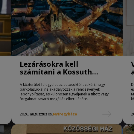
Lezárásokra kell
számítani a Kossuth
téren Nyíregyházán
A közterület-felügyelet az autósoktól azt kéri, hogy
D
parkolásukkal ne akadályozzák a rendezvények
é
lebonyolítását, és különösen figyeljenek a tiltott vagy
M
forgalmat zavaró megállás elkerülésére.
k
2026. augusztus 09.
Nyíregyháza
2