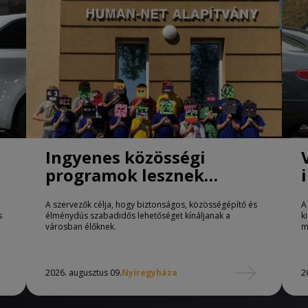
Ingyenes közösségi
programok lesznek
Nyíregyházán
A szervezők célja, hogy biztonságos, közösségépítő és
A
s
élménydús szabadidős lehetőséget kínáljanak a
k
városban élőknek.
m
2026. augusztus 09.
Nyíregyháza
2