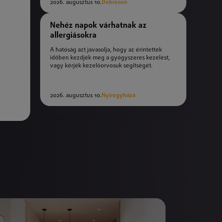
2026. augusztus 10.
Debrecen
Nehéz napok várhatnak az
allergiásokra
A hatóság azt javasolja, hogy az érintettek
időben kezdjék meg a gyógyszeres kezelést,
vagy kérjék kezelőorvosuk segítségét.
2026. augusztus 10.
Nyíregyháza