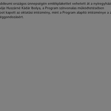
bileumi országos ünnepségén emlékplakettet vehetett át a nyíregyház
ónője Huszárné Kádár Ibolya, a Program színvonalas működtetésében
ot kapott az oktatási intézmény, mint a Program alapító intézménye a 
séggondozásért.