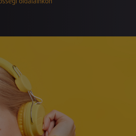
össégi oldalainkon