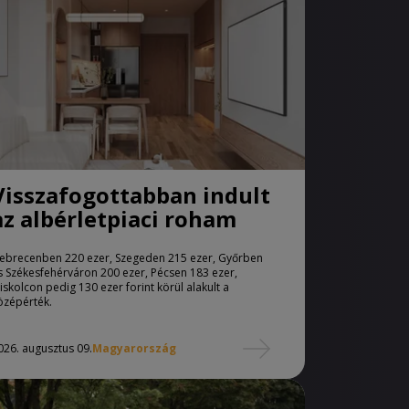
Visszafogottabban indult
az albérletpiaci roham
ebrecenben 220 ezer, Szegeden 215 ezer, Győrben
s Székesfehérváron 200 ezer, Pécsen 183 ezer,
iskolcon pedig 130 ezer forint körül alakult a
özépérték.
026. augusztus 09.
Magyarország