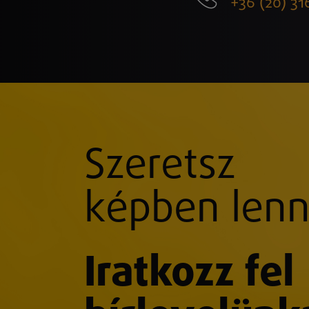
+36 (20) 31
Szeretsz
képben lenn
Iratkozz fel