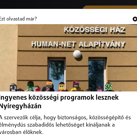
SMS ÉS VIBER SZÁMUNK
Hallgasd és
+36 (20) 316 3000
Ezt olvastad már?
ehetséggodozásért
rogram alapító intézménye a 25 éves szakmai munkáért és a magas
Ingyenes közösségi programok lesznek
Nyíregyházán
A szervezők célja, hogy biztonságos, közösségépítő és
élménydús szabadidős lehetőséget kínáljanak a
városban élőknek.