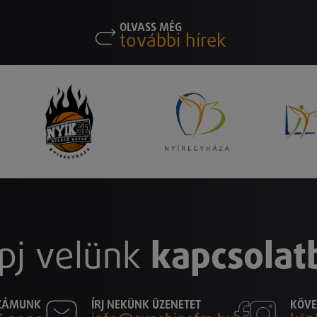
OLVASS MÉG
további hírek
pj velünk
kapcsolat
SZÁMUNK
ÍRJ NEKÜNK ÜZENETET
KÖVE