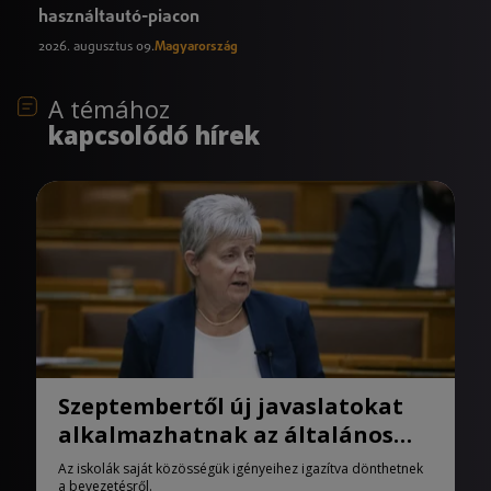
használtautó-piacon
2026. augusztus 09.
Magyarország
A témához
kapcsolódó hírek
Szeptembertől új javaslatokat
alkalmazhatnak az általános
iskolák
Az iskolák saját közösségük igényeihez igazítva dönthetnek
a bevezetésről.