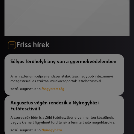
Friss hírek
Súlyos férőhelyhiány van a gyermekvédelemben
A minisztérium célja a rendszer átalakítása, nagyobb intézményi
mozgástérrel és szakmai munkacsoportok létrehozásával.
2026. augusztus 10.
Magyarország
Augusztus végén rendezik a Nyíregyházi
Futófesztivált
A szervezők idén is a Zöld Futófesztivál elvei mentén készülnek,
vagyis kiemelt figyelmet fordítanak a fenntartható megoldásokra.
2026. augusztus 10.
Nyíregyháza