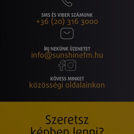
SMS ÉS VIBER SZÁMUNK
+36 (20) 316 3000
ÍRJ NEKÜNK ÜZENETET
info@sunshinefm.hu
KÖVESS MINKET
közösségi oldalainkon
Szeretsz
képben lenni?