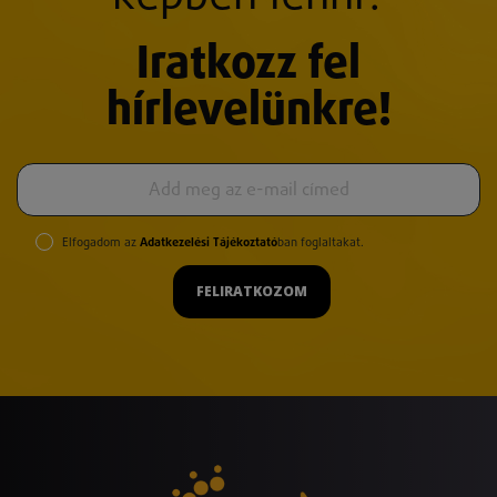
Iratkozz fel
hírlevelünkre!
Elfogadom az
Adatkezelési Tájékoztató
ban foglaltakat.
FELIRATKOZOM