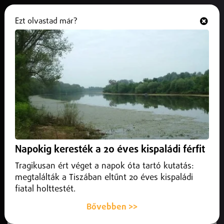
Ezt olvastad már?
Hallgasd és nézd
ONLINE
Fekete karszalaggal lép pályára a
válogatott.
2025. október 08.
Sport
Elhunyt Mezey György, a magyar futball legendás mestere.
Napokig keresték a 20 éves kispaládi férfit
Tragikusan ért véget a napok óta tartó kutatás:
megtalálták a Tiszában eltűnt 20 éves kispaládi
fiatal holttestét.
Bővebben >>