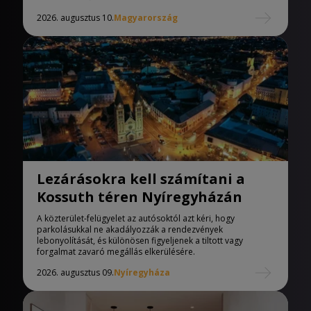
2026. augusztus 10.
Magyarország
Lezárásokra kell számítani a
Kossuth téren Nyíregyházán
A közterület-felügyelet az autósoktól azt kéri, hogy
parkolásukkal ne akadályozzák a rendezvények
lebonyolítását, és különösen figyeljenek a tiltott vagy
forgalmat zavaró megállás elkerülésére.
2026. augusztus 09.
Nyíregyháza