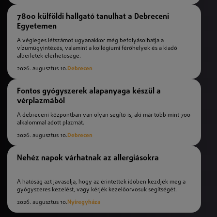
7800 külföldi hallgató tanulhat a Debreceni
Egyetemen
A végleges létszámot ugyanakkor még befolyásolhatja a
vízumügyintézés, valamint a kollégiumi férőhelyek és a kiadó
albérletek elérhetősége.
2026. augusztus 10.
Debrecen
Fontos gyógyszerek alapanyaga készül a
vérplazmából
A debreceni központban van olyan segítő is, aki már több mint 700
alkalommal adott plazmát.
2026. augusztus 10.
Debrecen
Nehéz napok várhatnak az allergiásokra
A hatóság azt javasolja, hogy az érintettek időben kezdjék meg a
gyógyszeres kezelést, vagy kérjék kezelőorvosuk segítségét.
2026. augusztus 10.
Nyíregyháza