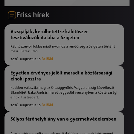
Friss hírek
Vizsgálják, kerülhetett-e kábítószer
fesztiválozók italába a Szigeten
Kábítószer-birtoklás miatt nyomoz a rendőrség a Szigeten történt
rosszullétek után.
2026. augusztus 10.
Belföld
Egyetlen érvényes jelölt maradt a köztársasági
elnöki posztra
Kedden választja meg az Országgyűlés Magyarország következő
államfőjét, Baka András maradt egyedül versenyben a köztársasági
elnöki tisztségért.
2026. augusztus 10.
Belföld
Súlyos férőhelyhiány van a gyermekvédelemben