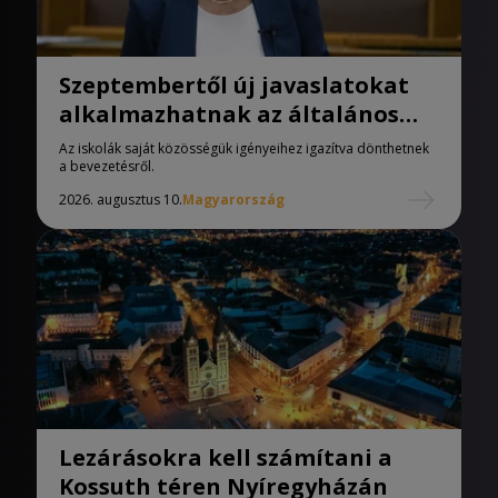
Szeptembertől új javaslatokat
alkalmazhatnak az általános
iskolák
Az iskolák saját közösségük igényeihez igazítva dönthetnek
a bevezetésről.
2026. augusztus 10.
Magyarország
Lezárásokra kell számítani a
Kossuth téren Nyíregyházán