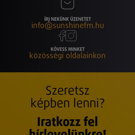
ÍRJ NEKÜNK ÜZENETET
info@sunshinefm.hu
KÖVESS MINKET
közösségi oldalainkon
Szeretsz
képben lenni?
Iratkozz fel