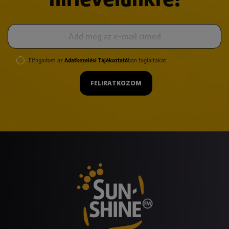
hírlevelünkre!
Elfogadom az
Adatkezelési Tájékoztató
ban foglaltakat.
FELIRATKOZOM