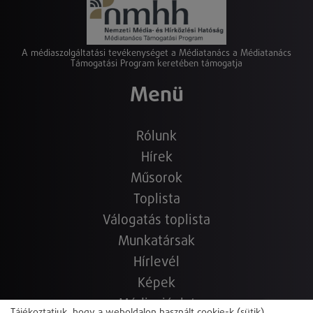
A médiaszolgáltatási tevékenységet a Médiatanács a Médiatanács
Támogatási Program keretében támogatja
Menü
Rólunk
Hírek
Műsorok
Toplista
Válogatás toplista
Munkatársak
Hírlevél
Képek
Médiaajánlat
Tájékoztatjuk, hogy a weboldalon használt cookie-k (sütik)