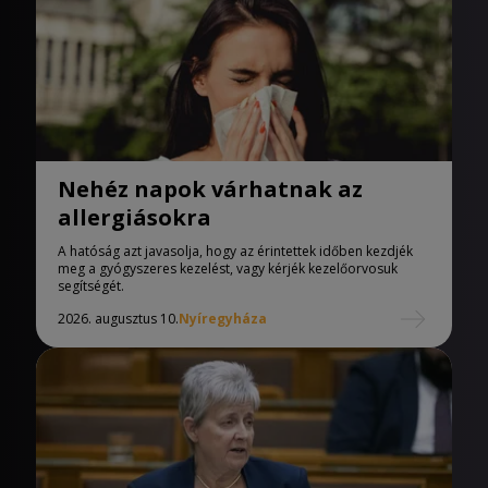
Nehéz napok várhatnak az
allergiásokra
A hatóság azt javasolja, hogy az érintettek időben kezdjék
meg a gyógyszeres kezelést, vagy kérjék kezelőorvosuk
segítségét.
2026. augusztus 10.
Nyíregyháza