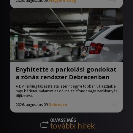
2026. augusztus 09.
Magyarország
Enyhítette a parkolási gondokat
a zónás rendszer Debrecenben
A DV Parking tapasztalatai szerint egyre többen választják a
napi bérletet, valamint az online, telefonos vagy bankkártyás
díjfizetést.
2026. augusztus 09.
Debrecen
OLVASS MÉG
további hírek