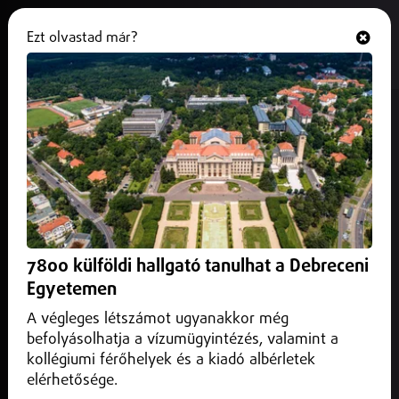
Ezt olvastad már?
Hallgasd és nézd
ONLINE
Elhasználódott lassító bordát
cseréltek ki a nyírszőlősi iskolánál
2025. február 06.
Közlekedés infó
Elhasználódott lassító bordát cseréltek ki a nyírszőlősi
iskolánál
7800 külföldi hallgató tanulhat a Debreceni
Egyetemen
A végleges létszámot ugyanakkor még
befolyásolhatja a vízumügyintézés, valamint a
kollégiumi férőhelyek és a kiadó albérletek
elérhetősége.