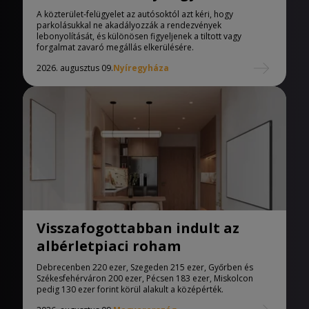
A közterület-felügyelet az autósoktól azt kéri, hogy
parkolásukkal ne akadályozzák a rendezvények
lebonyolítását, és különösen figyeljenek a tiltott vagy
forgalmat zavaró megállás elkerülésére.
2026. augusztus 09.
Nyíregyháza
Visszafogottabban indult az
albérletpiaci roham
Debrecenben 220 ezer, Szegeden 215 ezer, Győrben és
Székesfehérváron 200 ezer, Pécsen 183 ezer, Miskolcon
pedig 130 ezer forint körül alakult a középérték.