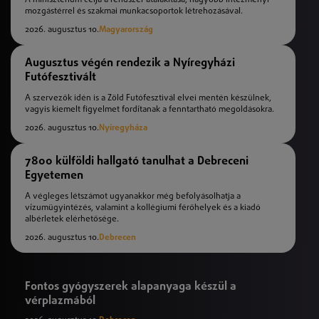
A minisztérium célja a rendszer átalakítása, nagyobb intézményi
mozgástérrel és szakmai munkacsoportok létrehozásával.
2026. augusztus 10.
Magyarország
Augusztus végén rendezik a Nyíregyházi
Futófesztivált
A szervezők idén is a Zöld Futófesztivál elvei mentén készülnek,
vagyis kiemelt figyelmet fordítanak a fenntartható megoldásokra.
2026. augusztus 10.
Nyíregyháza
7800 külföldi hallgató tanulhat a Debreceni
Egyetemen
A végleges létszámot ugyanakkor még befolyásolhatja a
vízumügyintézés, valamint a kollégiumi férőhelyek és a kiadó
albérletek elérhetősége.
2026. augusztus 10.
Debrecen
Fontos gyógyszerek alapanyaga készül a
vérplazmából