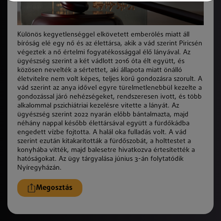
Különös kegyetlenséggel elkövetett emberölés miatt áll
bíróság elé egy nő és az élettársa, akik a vád szerint Piricsén
végeztek a nő értelmi fogyatékossággal élő lányával. Az
ügyészség szerint a két vádlott 2016 óta élt együtt, és
közösen nevelték a sértettet, aki állapota miatt önálló
életvitelre nem volt képes, teljes körű gondozásra szorult. A
vád szerint az anya idővel egyre türelmetlenebbül kezelte a
gondozással járó nehézségeket, rendszeresen ivott, és több
alkalommal pszichiátriai kezelésre vitette a lányát. Az
ügyészség szerint 2022 nyarán előbb bántalmazta, majd
néhány nappal később élettársával együtt a fürdőkádba
engedett vízbe fojtotta. A halál oka fulladás volt. A vád
szerint ezután kitakarították a fürdőszobát, a holttestet a
konyhába vitték, majd balesetre hivatkozva értesítették a
hatóságokat. Az ügy tárgyalása
június 3
-án folytatódik
Nyíregyházán.
Megosztás