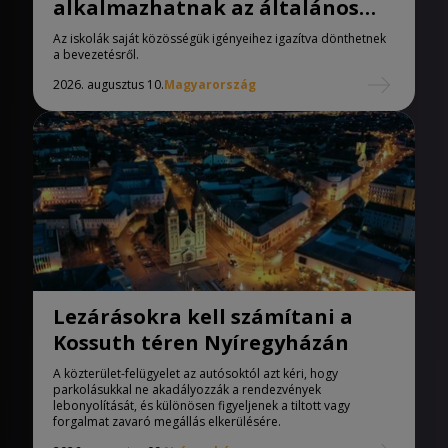
alkalmazhatnak az általános
iskolák
Az iskolák saját közösségük igényeihez igazítva dönthetnek
a bevezetésről.
2026. augusztus 10.
Magyarország
Lezárásokra kell számítani a
Kossuth téren Nyíregyházán
A közterület-felügyelet az autósoktól azt kéri, hogy
parkolásukkal ne akadályozzák a rendezvények
lebonyolítását, és különösen figyeljenek a tiltott vagy
forgalmat zavaró megállás elkerülésére.