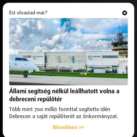
Ezt olvastad már?
Hallgasd és nézd
ONLINE
Élettársával együtt ölhette meg
sérült lányát egy piricsei nő
2026. június 01.
Nyíregyháza
Az ügy tárgyalása június 3-án folytatódik Nyíregyházán.
Állami segítség nélkül leállhatott volna a
debreceni repülőtér
Több mint 700 millió forinttal segítette idén
Debrecen a saját repülőterét az önkormányzat.
Bővebben >>