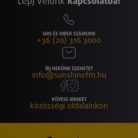
Lépj velünk
kapcsolatba!
SMS ÉS VIBER SZÁMUNK
+36 (20) 316 3000
ÍRJ NEKÜNK ÜZENETET
info@sunshinefm.hu
KÖVESS MINKET
közösségi oldalainkon