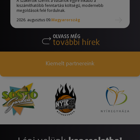
A szakértők szerint a vásárlók egyre inkább a
kiszámíthatóbb fenntartási költségű, modernebb
megoldások felé fordulnak.
2026. augusztus 09.
Magyarország
OLVASS MÉG
további hírek
Kiemelt partnereink