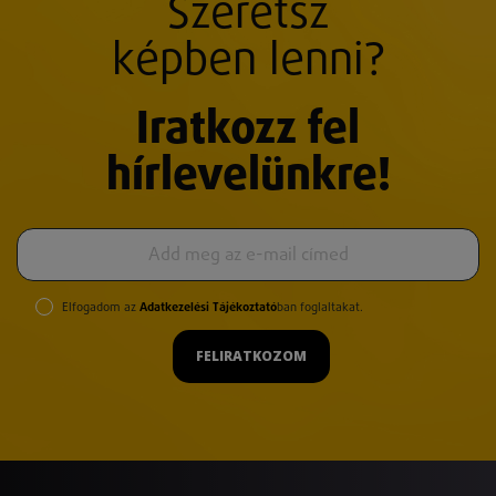
Szeretsz
képben lenni?
Iratkozz fel
hírlevelünkre!
Elfogadom az
Adatkezelési Tájékoztató
ban foglaltakat.
FELIRATKOZOM