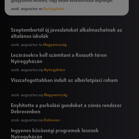
gyógyszeres kezelést, vagy kérjék kezelőorvosuk segítségét.
2026. augusztus 10.
Nyíregyháza
Szeptembertől új javaslatokat alkalmazhatnak az
általános iskolák
2026. augusztus 10.
Magyarország
Lezárásokra kell számítani a Kossuth téren
Nyíregyházán
2026. augusztus 09.
Nyíregyháza
Visszafogottabban indult az albérletpiaci roham
2026. augusztus 09.
Magyarország
Enyhítette a parkolási gondokat a zónás rendszer
Debrecenben
2026. augusztus 09.
Debrecen
Ingyenes közösségi programok lesznek
Nyíregyházán