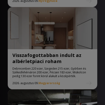
2026. augusztus 09.
Nyíregyháza
Visszafogottabban indult az
albérletpiaci roham
Debrecenben 220 ezer, Szegeden 215 ezer, Győrben és
Székesfehérváron 200 ezer, Pécsen 183 ezer, Miskolcon
pedig 130 ezer forint körül alakult a középérték.
2026. augusztus 09.
Magyarország