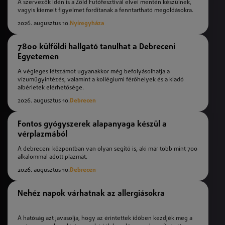
A szervezők idén is a Zöld Futófesztivál elvei mentén készülnek,
vagyis kiemelt figyelmet fordítanak a fenntartható megoldásokra.
2026. augusztus 10.
Nyíregyháza
7800 külföldi hallgató tanulhat a Debreceni
Egyetemen
A végleges létszámot ugyanakkor még befolyásolhatja a
vízumügyintézés, valamint a kollégiumi férőhelyek és a kiadó
albérletek elérhetősége.
2026. augusztus 10.
Debrecen
Fontos gyógyszerek alapanyaga készül a
vérplazmából
A debreceni központban van olyan segítő is, aki már több mint 700
alkalommal adott plazmát.
2026. augusztus 10.
Debrecen
Nehéz napok várhatnak az allergiásokra
A hatóság azt javasolja, hogy az érintettek időben kezdjék meg a