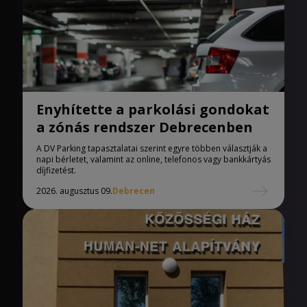
Enyhítette a parkolási gondokat
a zónás rendszer Debrecenben
A DV Parking tapasztalatai szerint egyre többen választják a
napi bérletet, valamint az online, telefonos vagy bankkártyás
díjfizetést.
2026. augusztus 09.
Debrecen