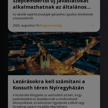
Szeptembertől új javaslatokat
alkalmazhatnak az általános
iskolák
Az iskolák saját közösségük igényeihez igazítva dönthetnek
a bevezetésről.
2026. augusztus 10.
Magyarország
Lezárásokra kell számítani a
Kossuth téren Nyíregyházán
A közterület-felügyelet az autósoktól azt kéri, hogy
parkolásukkal ne akadályozzák a rendezvények
lebonyolítását, és különösen figyeljenek a tiltott vagy
forgalmat zavaró megállás elkerülésére.