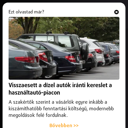
Ezt olvastad már?
Hallgasd és nézd
ONLINE
Elektromos robbanás történt a
Debreceni Egyetem Kémiai
Épületében
2026. június 09.
Debrecen
Áram nélkül maradt a Kémiai Épület, otthoni munkavégzést
Visszaesett a dízel autók iránti kereslet a
rendeltek el az egyetemen.
használtautó-piacon
A szakértők szerint a vásárlók egyre inkább a
kiszámíthatóbb fenntartási költségű, modernebb
megoldások felé fordulnak.
Bővebben >>