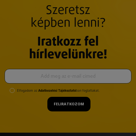
Szeretsz
képben lenni?
Iratkozz fel
hírlevelünkre!
Elfogadom az
Adatkezelési Tájékoztató
ban foglaltakat.
FELIRATKOZOM