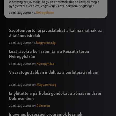
A hatóság azt javasolja, hogy az érintettek időben kezdjék meg a
gyógyszeres kezelést, vagy kérjék kezelőorvosuk segítségét.
2026. augusztus 10.
Nyíregyháza
Szeptembertől új javaslatokat alkalmazhatnak az
általános iskolák
2026. augusztus 10.
Magyarország
Lezárásokra kell számítani a Kossuth téren
Nyíregyházán
2026. augusztus 09.
Nyíregyháza
Visszafogottabban indult az albérletpiaci roham
2026. augusztus 09.
Magyarország
Enyhítette a parkolási gondokat a zónás rendszer
Debrecenben
2026. augusztus 09.
Debrecen
Ingyenes közösségi programok lesznek