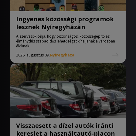
Ingyenes közösségi programok
lesznek Nyíregyházán
A szervezők célja, hogy biztonságos, közösségépítő és
élménydús szabadidős lehetőséget kínáljanak a városban
élőknek.
2026. augusztus 09.
Nyíregyháza
Visszaesett a dízel autók iránti
kereslet a használtautó-piacon