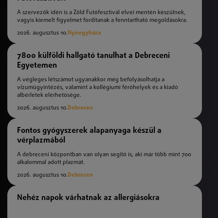
A szervezők idén is a Zöld Futófesztivál elvei mentén készülnek,
vagyis kiemelt figyelmet fordítanak a fenntartható megoldásokra.
2026. augusztus 10.
Nyíregyháza
7800 külföldi hallgató tanulhat a Debreceni
Egyetemen
A végleges létszámot ugyanakkor még befolyásolhatja a
vízumügyintézés, valamint a kollégiumi férőhelyek és a kiadó
albérletek elérhetősége.
2026. augusztus 10.
Debrecen
Fontos gyógyszerek alapanyaga készül a
vérplazmából
A debreceni központban van olyan segítő is, aki már több mint 700
alkalommal adott plazmát.
2026. augusztus 10.
Debrecen
Nehéz napok várhatnak az allergiásokra