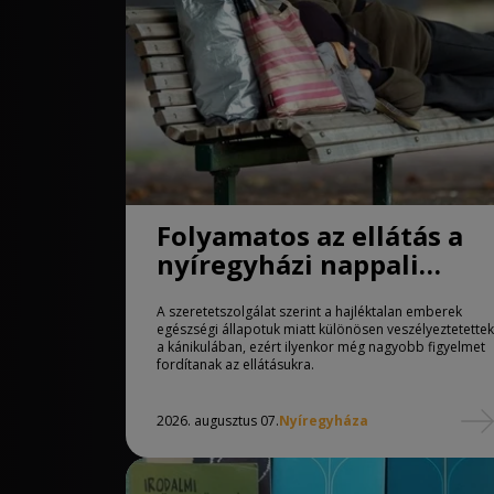
Folyamatos az ellátás a
nyíregyházi nappali
melegedőben
A szeretetszolgálat szerint a hajléktalan emberek
egészségi állapotuk miatt különösen veszélyeztetettek
a kánikulában, ezért ilyenkor még nagyobb figyelmet
fordítanak az ellátásukra.
2026. augusztus 07.
Nyíregyháza