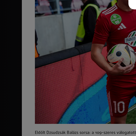
Eldőlt Dzsudzsák Balázs sorsa: a 109-szeres válogatot