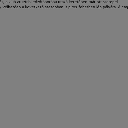
s, a klub ausztriai edzőtáborába utazó keretében már ott szerepel
gy vélhetően a következő szezonban is piros-fehérben lép pályára. A csa