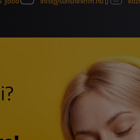
6 3000
info@sunshinefm.hu
köz
i?