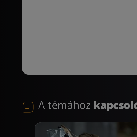
A témához
kapcsol