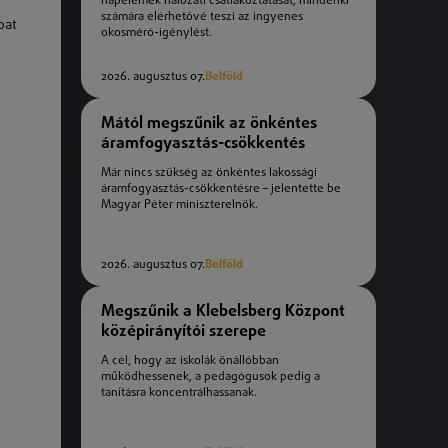
napelemek hálózati csatlakoztatását, mindenki
számára elérhetővé teszi az ingyenes
pat
okosmérő-igénylést.
2026. augusztus 07.
Belföld
Mától megszűnik az önkéntes
áramfogyasztás-csökkentés
Már nincs szükség az önkéntes lakossági
áramfogyasztás-csökkentésre – jelentette be
Magyar Péter miniszterelnök.
2026. augusztus 07.
Belföld
Megszűnik a Klebelsberg Központ
középirányítói szerepe
A cél, hogy az iskolák önállóbban
működhessenek, a pedagógusok pedig a
tanításra koncentrálhassanak.