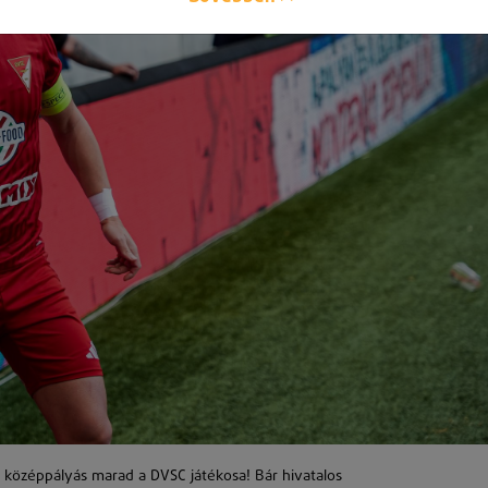
t középpályás marad a DVSC játékosa! Bár hivatalos