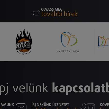
OLVASS MÉG
további hírek
pj velünk
kapcsolat
SZÁMUNK
ÍRJ NEKÜNK ÜZENETET
KÖVE