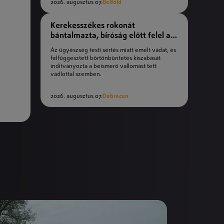
2026. augusztus 07.
Belföld
Kerekesszékes rokonát
bántalmazta, bíróság előtt felel a
férfi
Az ügyészség testi sértés miatt emelt vádat, és
felfüggesztett börtönbüntetés kiszabását
indítványozta a beismerő vallomást tett
vádlottal szemben.
2026. augusztus 07.
Debrecen