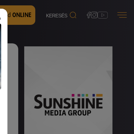
 nézd
ONLINE