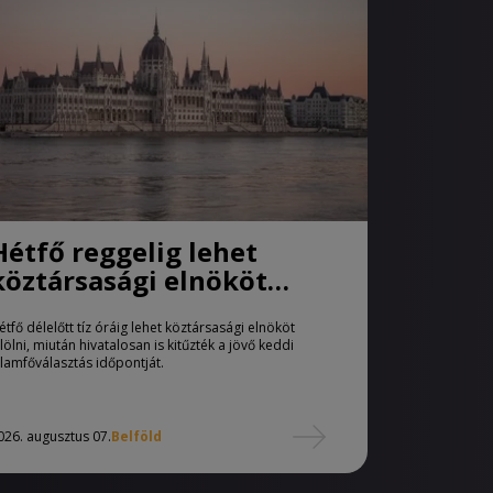
Hétfő reggelig lehet
köztársasági elnököt
jelölni
étfő délelőtt tíz óráig lehet köztársasági elnököt
elölni, miután hivatalosan is kitűzték a jövő keddi
llamfőválasztás időpontját.
026. augusztus 07.
Belföld