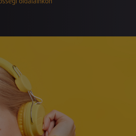
össégi oldalainkon