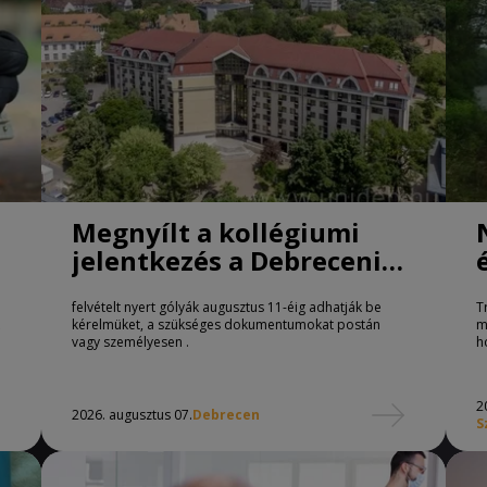
Megnyílt a kollégiumi
jelentkezés a Debreceni
Egyetemen
felvételt nyert gólyák augusztus 11-éig adhatják be
T
kérelmüket, a szükséges dokumentumokat postán
m
vagy személyesen .
h
2
2026. augusztus 07.
Debrecen
S