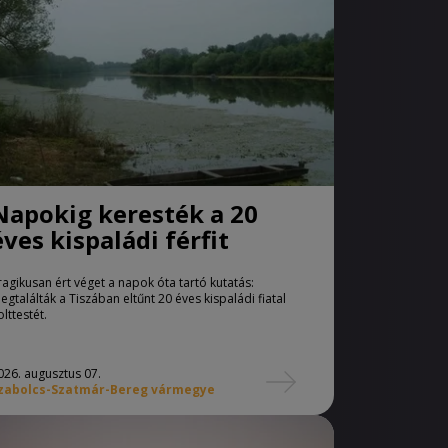
Napokig keresték a 20
éves kispaládi férfit
ragikusan ért véget a napok óta tartó kutatás:
egtalálták a Tiszában eltűnt 20 éves kispaládi fiatal
olttestét.
026. augusztus 07.
zabolcs-Szatmár-Bereg vármegye