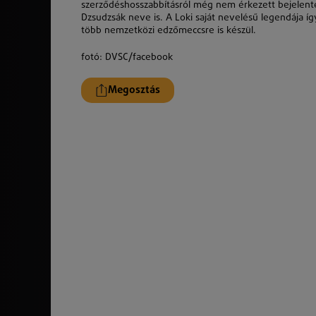
szerződéshosszabbításról még nem érkezett bejelenté
Dzsudzsák neve is. A Loki saját nevelésű legendája í
több nemzetközi edzőmeccsre is készül.
fotó: DVSC/facebook
Megosztás