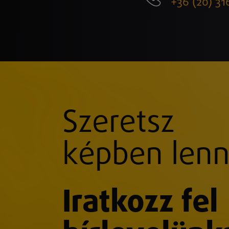
+36 (20) 31
Szeretsz
képben lenn
Iratkozz fel