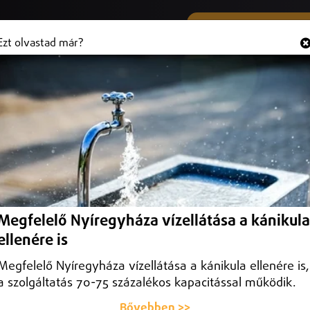
SMS ÉS VIBER SZÁMUNK
Hallgasd és
+36 (20) 316 3000
Ezt olvastad már?
rsa
ott középpályás marad a DVSC játékosa!
Megfelelő Nyíregyháza vízellátása a kánikula
ellenére is
Megfelelő Nyíregyháza vízellátása a kánikula ellenére is,
a szolgáltatás 70-75 százalékos kapacitással működik.
Bővebben >>